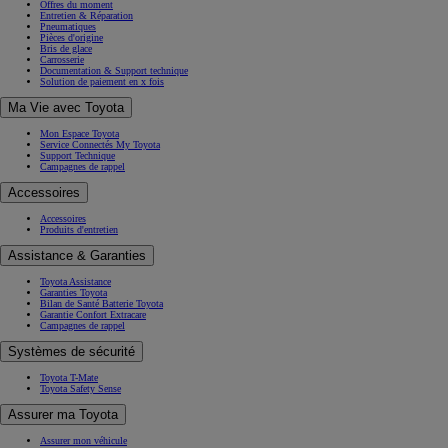
Offres du moment
Entretien & Réparation
Pneumatiques
Pièces d'origine
Bris de glace
Carrosserie
Documentation & Support technique
Solution de paiement en x fois
Ma Vie avec Toyota
Mon Espace Toyota
Service Connectés My Toyota
Support Technique
Campagnes de rappel
Accessoires
Accessoires
Produits d'entretien
Assistance & Garanties
Toyota Assistance
Garanties Toyota
Bilan de Santé Batterie Toyota
Garantie Confort Extracare
Campagnes de rappel
Systèmes de sécurité
Toyota T-Mate
Toyota Safety Sense
Assurer ma Toyota
Assurer mon véhicule