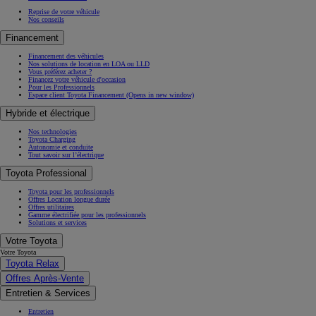
Reprise de votre véhicule
Nos conseils
Financement
Financement des véhicules
Nos solutions de location en LOA ou LLD
Vous préférez acheter ?
Financez votre véhicule d'occasion
Pour les Professionnels
Espace client Toyota Financement
(Opens in new window)
Hybride et électrique
Nos technologies
Toyota Charging
Autonomie et conduite
Tout savoir sur l’électrique
Toyota Professional
Toyota pour les professionnels
Offres Location longue durée
Offres utilitaires
Gamme électrifiée pour les professionnels
Solutions et services
Votre Toyota
Votre Toyota
Toyota Relax
Offres Après-Vente
Entretien & Services
Entretien