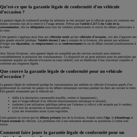
Qu’est-ce que la garantie légale de conformité d’un véhicule
d’occasion ?
La garantie légale de conformité protège les acheteurs en leur assurant que le véhicule acquis est conforme aux
termes convenus lors de la vente et à l’usage attendu. Prévue par
l’article L217-5 du Code de la
consommation
, elle est
obligatoire
pour tous les vendeurs professionnels et couvre les défauts préexistants à
la vente.
Cette garantie s’applique aussi bien aux
véhicules neufs
qu’aux
véhicules d’occasion
, ceci afin d’apporter une
plus grande sécurité juridique.
Valable durant 2 ans
à compter de la livraison, elle permet aux acheteurs
d’exiger une
réparation
, un
remplacement
ou un
remboursement
en cas de défaut constaté postérieurement à
la vente.
Avec Toyota Occasions, cette garantie légale est complétée par des services exclusifs pour renforcer
considérablement la protection des consommateurs. Ce dispositif est un atout précieux pour les particuliers qui
souhaitent acquérir un véhicule d’occasion en toute sérénité, tout en bénéficiant d’une couverture complète et
conforme aux exigences légales.
Que couvre la garantie légale de conformité pour un véhicule
d’occasion ?
La garantie légale de conformité protège les consommateurs qui achètent un véhicule d’occasion auprès d’un
professionnel en couvrant les pannes ou les défauts mécaniques survenus pendant les deux ans suivant la vente.
Elle garantit notamment que le véhicule est :
fidèle à la description contractuelle (modèle, couleur et équipements) ;
apte à l’usage habituel d’un véhicule (fonctionnement mécanique et sécurité) ;
conforme à une utilisation spécifique prévue par l’acheteur si celle-ci a été acceptée par le vendeur ;
livré avec les accessoires et instructions prévus ;
à jour des éventuelles mises à jour logicielles.
Cette garantie ne couvre que les
défauts présents
lors de la livraison, évalués selon
l’âge
, le
kilométrage
et
l’usure normale
du véhicule. Les problèmes liés à une utilisation anormale ou postérieurs à l’achat sont
exclus.
Comment faire jouer la garantie légale de conformité pour un