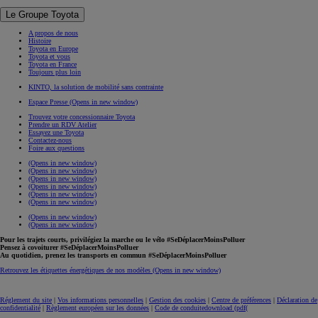
Le Groupe Toyota
A propos de nous
Histoire
Toyota en Europe
Toyota et vous
Toyota en France
Toujours plus loin
KINTO, la solution de mobilité sans contrainte
Espace Presse
(Opens in new window)
Trouvez votre concessionnaire Toyota
Prendre un RDV Atelier
Essayez une Toyota
Contactez-nous
Foire aux questions
(Opens in new window)
(Opens in new window)
(Opens in new window)
(Opens in new window)
(Opens in new window)
(Opens in new window)
(Opens in new window)
(Opens in new window)
Pour les trajets courts, privilégiez la marche ou le vélo #SeDéplacerMoinsPolluer
Pensez à covoiturer #SeDéplacerMoinsPolluer
Au quotidien, prenez les transports en commun #SeDéplacerMoinsPolluer
Retrouvez les étiquettes énergétiques de nos modèles
(Opens in new window)
Réglement du site
|
Vos informations personnelles
|
Gestion des cookies
|
Centre de préférences
|
Déclaration de
confidentialité
|
Règlement européen sur les données
|
Code de conduite
download (pdf(