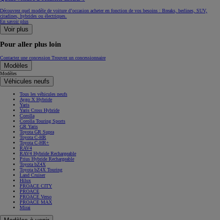
Découvrez quel modèle de voiture d’occasion acheter en fonction de vos besoins : Breaks, berlines, SUV,
citadines, hybrides ou électriques.
En savoir plus
Voir plus
Pour aller plus loin
Contactez une concession
Trouvez un concessionnaire
Modèles
Modèles
Véhicules neufs
Tous les véhicules neufs
Aygo X Hybride
Yaris
Yaris Cross Hybride
Corolla
Corolla Touring Sports
GR Yaris
Toyota GR Supra
Toyota C-HR
Toyota C-HR+
RAV4
RAV4 Hybride Rechargeable
Prius Hybride Rechargeable
Toyota bZ4X
Toyota bZ4X Touring
Land Cruiser
Hilux
PROACE CITY
PROACE
PROACE Verso
PROACE MAX
Mirai