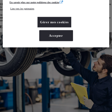
En savoir plus sur notre politique des cookies
Elle couvre les
défauts préexistants
mais reste limitée aux
transactions professionnelles
et exclut l’usure ou
la mauvaise utilisation du véhicule. Faire valoir cette garantie nécessite de signaler rapidement le défaut et, si
Lien vers les partenaires
besoin, de fournir des preuves.
Avec Toyota Occasions, ces protections légales sont renforcées par des
garanties commerciales
et des
extensions exclusives
comme
Toyota Relax
et la
Garantie Confort Extracare
. De telles solutions apportent
une couverture élargie et une assistance complète pour les conducteurs.
Gérer mes cookies
En savoir plus sur l'achat d'un véhicule d'occasion
Accepter