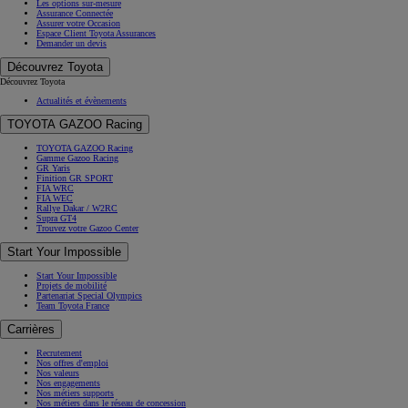
Les options sur-mesure
Assurance Connectée
Assurer votre Occasion
Espace Client Toyota Assurances
Demander un devis
Découvrez Toyota
Découvrez Toyota
Actualités et évènements
TOYOTA GAZOO Racing
TOYOTA GAZOO Racing
Gamme Gazoo Racing
GR Yaris
Finition GR SPORT
FIA WRC
FIA WEC
Rallye Dakar / W2RC
Supra GT4
Trouvez votre Gazoo Center
Start Your Impossible
Start Your Impossible
Projets de mobilité
Partenariat Special Olympics
Team Toyota France
Carrières
Recrutement
Nos offres d'emploi
Nos valeurs
Nos engagements
Nos métiers supports
Nos métiers dans le réseau de concession