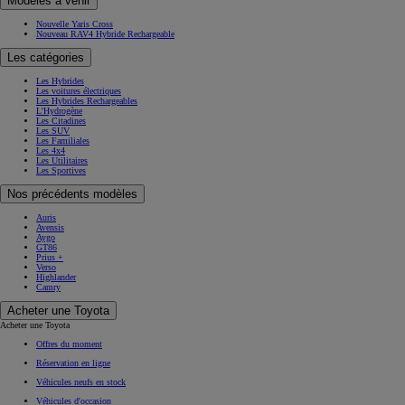
Modèles à venir
Nouvelle Yaris Cross
Nouveau RAV4 Hybride Rechargeable
Les catégories
Les Hybrides
Les voitures électriques
Les Hybrides Rechargeables
L'Hydrogène
Les Citadines
Les SUV
Les Familiales
Les 4x4
Les Utilitaires
Les Sportives
Nos précédents modèles
Auris
Avensis
Aygo
GT86
Prius +
Verso
Highlander
Camry
Acheter une Toyota
Acheter une Toyota
Offres du moment
Réservation en ligne
Véhicules neufs en stock
Véhicules d'occasion