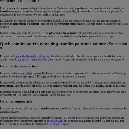
véhicule d’occasion ?
Pour faire valoir la garantie légale de conformité, l’acheteur doit
signaler au vendeur
le défaut constaté, en
fournissant des preuves
comme un rapport d’expert automobile, si nécessaire. Cette démarche permet de
documenter la non-conformité et de justifier la demande.
Le vendeur est tenu de proposer une solution adaptée. Pour un véhicule d’occasion, les recours possibles
incluent la
réparation du défaut
identifié ou un
remboursement partiel
, calculé selon la valeur résiduelle du
véhicule.
Contrairement aux voitures neuves, le
remplacement du véhicule
est généralement exclu pour une voiture
d’occasion. Si aucun accord n’est trouvé, des recours amiables ou judiciaires peuvent être envisagés.
Quels sont les autres types de garanties pour une voiture d’occasion
?
En plus de la
garantie légale de conformité
, les acheteurs de véhicules d’occasion peuvent bénéficier de trois
autres types de garanties : la garantie des vices cachés, la garantie commerciale et les extensions de garantie.
Garantie des vices cachés
La garantie des
vices cachés
protège l’acheteur contre les
défauts graves
, invisibles au moment de l’achat, qui
rendent le véhicule
impropre à l’usage
ou diminuent fortement sa valeur.
Il importe de prouver que le défaut existait
avant la vente
. Si le vice est avéré, l’acheteur peut demander une
réparation
, une
réduction de prix
, voire un r
emboursement total
du véhicule et
l’annulation
de la vente.
L’acheteur dispose d’un
délai de 2 ans
pour agir à compter de la découverte du défaut, sous réserve que cette
découverte ait lieu dans les
5 ans
suivant l’achat du véhicule.
Garantie commerciale
La garantie commerciale est une
protection contractuelle facultative
offerte par le vendeur pour compléter les
garanties légales.
Toyota propose plusieurs solutions attractives comme la
Garantie Label Occasion
, qui couvre les réparations
mécaniques avec kilométrage illimité et
Toyota Relax
, qui prolonge la garantie
jusqu’à 10 ans
ou
160 000
km
, à condition de réaliser l’entretien dans le réseau Toyota.