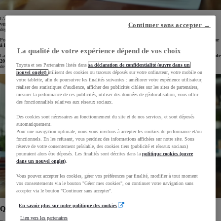
L’acheteur dispose de
2 ans à partir de la découverte du vice caché
pour engager une action contre le
vendeur. Ce délai commence au moment où le défaut est identifié, même si plusieurs années se sont écoulées
Continuer sans accepter →
depuis la date de l’achat.
Pour que la qualification de vice caché soit retenue, il faut nécessairement prouver que le défaut était
antérieur
à la vente
et répondre aux critères légaux.
La qualité de votre expérience dépend de vos choix
La durée maximale pour invoquer un vice caché est de
2 ans après la découverte du défaut
, dans la
limite de
20 ans
à compter de la date d’achat. Il est recommandé d’agir rapidement pour éviter tout risque
Toyota et ses Partenaires listés dans
sa déclaration de confidentialité (ouvre dans un
de
prescription de l’action
, car il ne serait alors plus possible de saisir les tribunaux civils.
nouvel onglet)
utilisent des cookies ou traceurs déposés sur votre ordinateur, votre mobile ou
votre tablette, afin de poursuivre les finalités suivantes : améliorer votre expérience utilisateur,
réaliser des statistiques d’audience, afficher des publicités ciblées sur les sites de partenaires,
mesurer la performance de ces publicités, utiliser des données de géolocalisation, vous offrir
des fonctionnalités relatives aux réseaux sociaux.
Des cookies sont nécessaires au fonctionnement du site et de nos services, et sont déposés
automatiquement.
Pour une navigation optimale, nous vous invitons à accepter les cookies de performance et/ou
fonctionnels. En les refusant, vous perdriez des informations affichées sur notre site. Sous
réserve de votre consentement préalable, des cookies tiers (publicité et réseaux sociaux)
pourraient alors être déposés. Les finalités sont décrites dans la
politique cookies (ouvre
dans un nouvel onglet)
.
Vous pouvez accepter les cookies, gérer vos préférences par finalité, modifier à tout moment
vos consentements via le bouton "Gérer mes cookies", ou continuer votre navigation sans
accepter via le bouton "Continuer sans accepter".
En savoir plus sur notre politique des cookies
Quels sont les recours en cas de vice caché ?
Lien vers les partenaires