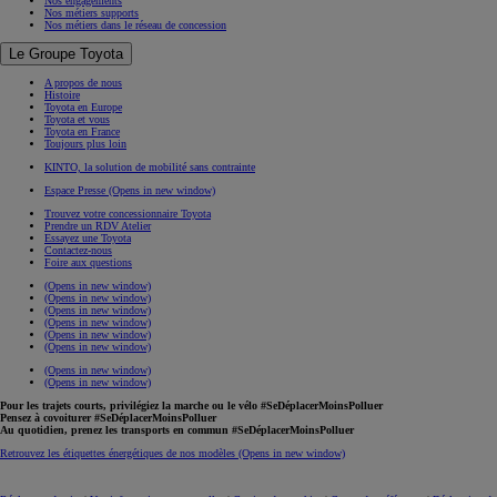
Nos engagements
Nos métiers supports
Nos métiers dans le réseau de concession
Le Groupe Toyota
A propos de nous
Histoire
Toyota en Europe
Toyota et vous
Toyota en France
Toujours plus loin
KINTO, la solution de mobilité sans contrainte
Espace Presse
(Opens in new window)
Trouvez votre concessionnaire Toyota
Prendre un RDV Atelier
Essayez une Toyota
Contactez-nous
Foire aux questions
(Opens in new window)
(Opens in new window)
(Opens in new window)
(Opens in new window)
(Opens in new window)
(Opens in new window)
(Opens in new window)
(Opens in new window)
Pour les trajets courts, privilégiez la marche ou le vélo #SeDéplacerMoinsPolluer
Pensez à covoiturer #SeDéplacerMoinsPolluer
Au quotidien, prenez les transports en commun #SeDéplacerMoinsPolluer
Retrouvez les étiquettes énergétiques de nos modèles
(Opens in new window)