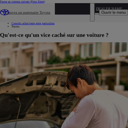
Passer au contenu suivant
(Press Enter)
...
DEALER NAME
Ouvrir le menu
Trouvez un partenaire Toyota
Voiture d'occasion
Nos conseils
Conseils achat/vente entre particuliers
Toyota
Qu'est-ce qu'un vice caché sur une voiture ?