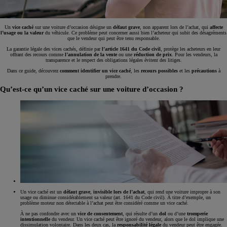
Un
vice caché
sur une voiture d’occasion désigne un
défaut grave
, non apparent lors de l’achat, qui
affecte
l’usage
ou la
valeur
du véhicule. Ce problème peut concerner aussi bien l’acheteur qui subit des désagréments
que le vendeur qui peut être tenu responsable.
La garantie légale des vices cachés, définie par
l’article 1641 du Code civil
, protège les acheteurs en leur
offrant des recours comme
l’annulation de la vente
ou une
réduction de prix
. Pour les vendeurs, la
transparence et le respect des obligations légales évitent des litiges.
Dans ce guide, découvrez
comment
identifier un vice caché
, les
recours possibles
et les
précautions
à
prendre.
Qu’est-ce qu’un vice caché sur une voiture d’occasion ?
Un vice caché est un
défaut grave
,
invisible lors de l’achat
, qui rend une voiture impropre à son
usage ou diminue considérablement sa valeur (art. 1641 du Code civil). À titre d’exemple, un
problème moteur non détectable à l’achat peut être considéré comme un vice caché.
À ne pas confondre avec un
vice de consentement
, qui résulte d’un
dol
ou d’une
tromperie
intentionnelle
du vendeur. Un vice caché peut être ignoré du vendeur, alors que le dol implique une
dissimulation volontaire. Dans les deux cas, la
responsabilité légale
du vendeur peut être engagée.