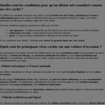
Quelles sont les conditions pour qu’un défaut soit considéré comme
un vice caché ?
Un défaut est considéré comme un vice caché s’il est
invisible lors de l’achat
,
préexistant à la vente
et
suffisamment grave
pour rendre le véhicule inutilisable ou en diminuer fortement l’usage. Ces critères
permettent de faire jouer la garantie légale des vices cachés.
Les trois conditions requises concernent le défaut qui doit être :
non-apparent
: le défaut ne pouvait pas être détecté lors d’un essai ou d’un contrôle technique ;
préexistant à la vente
: il était présent avant l’achat du véhicule ;
grave
: il rend la voiture inutilisable ou diminue excessivement sa valeur.
Si ces conditions sont réunies, l’acheteur peut
activer la garantie
légale des vices cachés
.
Quels sont les principaux vices cachés sur une voiture d’occasion ?
Les principaux vices cachés incluent des défauts graves tels qu’un
problème moteur
(consommation excessive
d’huile), un
défaut de freinage
, une
corrosion perforante du châssis
ou une
voiture accidentée mal
réparée
. Ces problèmes, invisibles lors de l’achat, rendent souvent le véhicule inutilisable ou diminuent
considérablement son usage.
- Défauts mécaniques et d’usure anormale
Les défauts mécaniques et d’usure anormale sont parmi les vices cachés
les plus fréquents
sur une
voiture
d’occasion
.
Il peut s’agir d’
infiltrations d’eau
dans l’habitacle, un
joint de culasse défectueux
ou une
consommation
excessive d’huile
. Ces défaillances, généralement invisibles lors d’un
essai
ou d’un
contrôle technique
,
résultent d’une
usure prématurée
ou de
défauts de fabrication
.
Elles impliquent généralement des
réparations coûteuses
étant donné qu’elles rendent le véhicule inutilisable
ou diminuent considérablement sa valeur.
- Véhicule accidenté ou mal réparé
Un véhicule accidenté ou mal réparé peut présenter des
défauts structurels
graves, comme un
châssis déformé