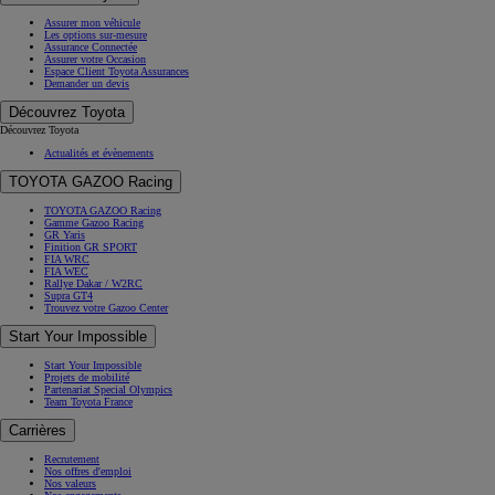
Assurer mon véhicule
Les options sur-mesure
Assurance Connectée
Assurer votre Occasion
Espace Client Toyota Assurances
Demander un devis
Découvrez Toyota
Découvrez Toyota
Actualités et évènements
TOYOTA GAZOO Racing
TOYOTA GAZOO Racing
Gamme Gazoo Racing
GR Yaris
Finition GR SPORT
FIA WRC
FIA WEC
Rallye Dakar / W2RC
Supra GT4
Trouvez votre Gazoo Center
Start Your Impossible
Start Your Impossible
Projets de mobilité
Partenariat Special Olympics
Team Toyota France
Carrières
Recrutement
Nos offres d'emploi
Nos valeurs