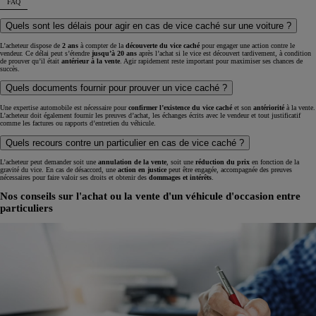
FAQ
Quels sont les délais pour agir en cas de vice caché sur une voiture ?
L’acheteur dispose de
2 ans
à compter de la
découverte du vice caché
pour engager une action contre le
vendeur. Ce délai peut s’étendre
jusqu’à 20 ans
après l’achat si le vice est découvert tardivement, à condition
de prouver qu’il était
antérieur à la vente
. Agir rapidement reste important pour maximiser ses chances de
succès.
Quels documents fournir pour prouver un vice caché ?
Une expertise automobile est nécessaire pour
confirmer l’existence du vice
caché
et son
antériorité
à la vente.
L’acheteur doit également fournir les preuves d’achat, les échanges écrits avec le vendeur et tout justificatif
comme les factures ou rapports d’entretien du véhicule.
Quels recours contre un particulier en cas de vice caché ?
L’acheteur peut demander soit une
annulation de la
vente
, soit une
réduction du prix
en fonction de la
gravité du vice. En cas de désaccord, une
action en justice
peut être engagée, accompagnée des preuves
nécessaires pour faire valoir ses droits et obtenir des
dommages et intérêts
.
Nos conseils sur l'achat ou la vente d'un véhicule d'occasion entre
particuliers