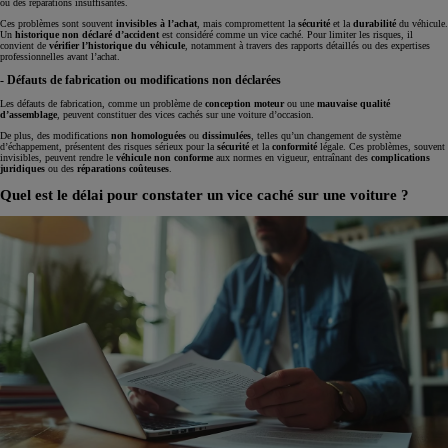
ou des réparations insuffisantes.
Ces problèmes sont souvent
invisibles à l’achat
, mais compromettent la
sécurité
et la
durabilité
du véhicule.
Un
historique non déclaré d’accident
est considéré comme un vice caché. Pour limiter les risques, il
convient de
vérifier l’historique
du véhicule
, notamment à travers des rapports détaillés ou des expertises
professionnelles avant l’achat.
- Défauts de fabrication ou modifications non déclarées
Les défauts de fabrication, comme un problème de
conception moteur
ou une
mauvaise qualité
d’assemblage
, peuvent constituer des vices cachés sur une voiture d’occasion.
De plus, des modifications
non homologuées
ou
dissimulées
, telles qu’un changement de système
d’échappement, présentent des risques sérieux pour la
sécurité
et la
conformité
légale. Ces problèmes, souvent
invisibles, peuvent rendre le
véhicule non conforme
aux normes en vigueur, entraînant des
complications
juridiques
ou des
réparations coûteuses
.
Quel est le délai pour constater un vice caché sur une voiture ?