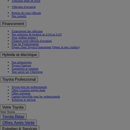
Véhicules neufs en stock
Véhicules d'occasion
Reprise de votre véhicule
Nos conseils
Financement
Financement des véhicules
Nos solutions de location en LOA ou LLD
Vous préférez acheter ?
Financez votre véhicule d'occasion
Pour les Professionnels
Espace client Toyota Financement
(Opens in new window)
Hybride et électrique
Nos technologies
Toyota Charging
Autonomie et conduite
Tout savoir sur l’électrique
Toyota Professional
Toyota pour les professionnels
Offres Location longue durée
Offres utilitaires
Gamme électrifiée pour les professionnels
Solutions et services
Votre Toyota
Votre Toyota
Toyota Relax
Offres Après-Vente
Entretien & Services