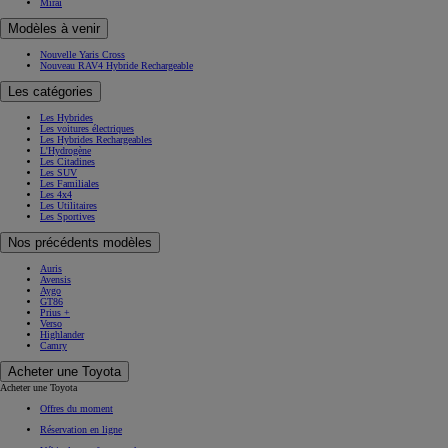
Mirai
Modèles à venir
Nouvelle Yaris Cross
Nouveau RAV4 Hybride Rechargeable
Les catégories
Les Hybrides
Les voitures électriques
Les Hybrides Rechargeables
L'Hydrogène
Les Citadines
Les SUV
Les Familiales
Les 4x4
Les Utilitaires
Les Sportives
Nos précédents modèles
Auris
Avensis
Aygo
GT86
Prius +
Verso
Highlander
Camry
Acheter une Toyota
Acheter une Toyota
Offres du moment
Réservation en ligne