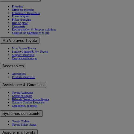
Entretien
Offres du moment
Entretien & Réparation
Pneumatiques
Pièces d'origine
Bris de glace
Carrosserie
Documentation & Support technique
Solution de paiement en x fois
Ma Vie avec Toyota
Mon Espace Toyota
Service Connectés My Toyota
Support Technique
Campagnes de rappel
Accessoires
Accessoires
Produits d'entretien
Assistance & Garanties
Toyota Assistance
Garanties Toyota
Bilan de Santé Batterie Toyota
Garantie Confort Extracare
Campagnes de rappel
Systèmes de sécurité
Toyota T-Mate
Toyota Safety Sense
Assurer ma Toyota