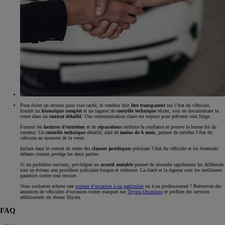
Pour éviter un recours pour vice caché, le vendeur doit
être transparent
sur l’état du véhicule,
fournir un
historique
complet
et un rapport de
contrôle technique
récent, tout en documentant la
vente dans un
contrat détaillé
. Une communication claire est requise pour prévenir tout litige.
Fournir les
factures d’entretien
et de
réparations
renforce la confiance et prouve la bonne foi du
vendeur. Un
contrôle technique
détaillé, daté de
moins de 6 mois
, permet de certifier l’état du
véhicule au moment de la vente.
Inclure dans le contrat de vente des
clauses juridiques
précisant l’état du véhicule et les éventuels
défauts connus protège les deux parties.
Si un problème survient, privilégier un
accord amiable
permet de résoudre rapidement les différends
tout en évitant une procédure judiciaire longue et coûteuse. La clarté et la rigueur sont les meilleures
garanties contre tout recours.
Vous souhaitez acheter une
voiture d’occasion à un particulier
ou à un professionnel ? Retrouvez des
annonces de véhicules d’occasion toutes marques sur
Toyota Occasions
et profitez des services
additionnels du réseau Toyota.
FAQ