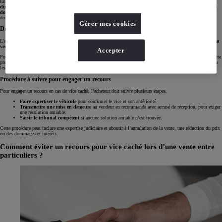
En cas de vice caché, l’acheteur peut demander
l’annulation de la vente
avec remboursement intégral, une
diminution du
prix
de vente ou la prise en charge des
réparations
. Si le vendeur était de mauvaise foi, des
dommages et intérêts
peuvent également être réclamés. Une
expertise
est souvent nécessaire pour appuyer le
dossier.
Gérer mes cookies
Droits de l’acheteur
L’acheteur bénéficie de la garantie légale des vices cachés, qui lui permet de demander soit
l’annulation de la
vente
avec
remboursement intégral
, soit une
réduction du prix
en fonction du défaut constaté.
Accepter
Pour exercer ces droits, l’acheteur doit
prouver
que le vice était antérieur à la vente, non visible et grave. Cette
preuve peut inclure des
rapports d’experts
ou des
diagnostics techniques
. En cas de litige, le juge évaluera
les éléments fournis pour statuer sur les recours possibles.
Procédure à suivre pour engager un recours
Pour engager un recours en cas de vice caché, l’acheteur doit suivre plusieurs étapes.
Faire expertiser le véhicule
pour confirmer le vice et son antériorité.
Transmettre une mise en demeure
au vendeur en recommandé avec accusé de réception, pour exiger
une résolution amiable.
Saisir le tribunal compétent
si aucune solution amiable n’est trouvée.
Cette procédure peut inclure une expertise judiciaire et aboutir à l’annulation de la vente, une réduction du prix
ou des dommages et intérêts.
Comment éviter un recours pour vice caché lors d’une vente entre
particuliers ?