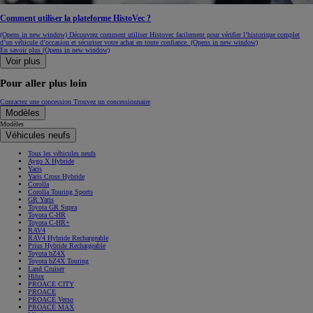
Comment utiliser la plateforme HistoVec ?
(Opens in new window)
Découvrez comment utiliser Histovec facilement pour vérifier l’historique complet
d’un véhicule d’occasion et sécuriser votre achat en toute confiance.
(Opens in new window)
En savoir plus
(Opens in new window)
Voir plus
Pour aller plus loin
Contactez une concession
Trouvez un concessionnaire
Modèles
Modèles
Véhicules neufs
Tous les véhicules neufs
Aygo X Hybride
Yaris
Yaris Cross Hybride
Corolla
Corolla Touring Sports
GR Yaris
Toyota GR Supra
Toyota C-HR
Toyota C-HR+
RAV4
RAV4 Hybride Rechargeable
Prius Hybride Rechargeable
Toyota bZ4X
Toyota bZ4X Touring
Land Cruiser
Hilux
PROACE CITY
PROACE
PROACE Verso
PROACE MAX