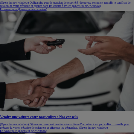
(Opens in new window)
Obligatoire pour le transfert de propriété, découvrez comment remplir le certificat de
cession de votre véhicule et quelles sont les erreurs à éviter.
(Opens in new window)
En savoir plus
(Opens in new window)
Vendre une voiture entre particuliers : Nos conseils
(Opens in new window)
Découvrez comment vendre votre voiture d’occasion à un particulier : conseils pour
préparer la vente, sécuriser le paiement et effectuer les démarches.
(Opens in new window)
En savoir plus
(Opens in new window)