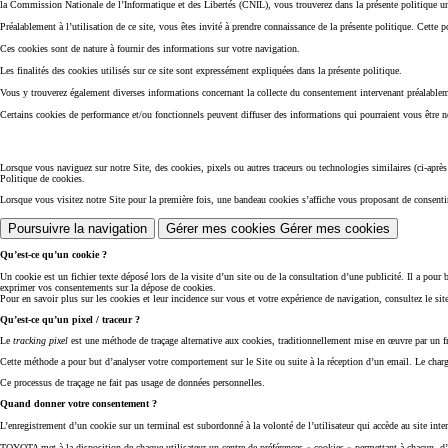
la Commission Nationale de l’Informatique et des Libertés (CNIL), vous trouverez dans la présente politique un
Préalablement à l’utilisation de ce site, vous êtes invité à prendre connaissance de la présente politique. Cette
Ces cookies sont de nature à fournir des informations sur votre navigation.
Les finalités des cookies utilisés sur ce site sont expressément expliquées dans la présente politique.
Vous y trouverez également diverses informations concernant la collecte du consentement intervenant préalablemen
Certains cookies de performance et/ou fonctionnels peuvent diffuser des informations qui pourraient vous être néc
Lorsque vous naviguez sur notre Site, des cookies, pixels ou autres traceurs ou technologies similaires (ci-apr
Politique de cookies.
Lorsque vous visitez notre Site pour la première fois, une bandeau cookies s’affiche vous proposant de consenti
Poursuivre la navigation
Gérer mes cookies
Gérer mes cookies
Qu’est-ce qu’un cookie ?
Un cookie est un fichier texte déposé lors de la visite d’un site ou de la consultation d’une publicité. Il a pour 
exprimer vos consentements sur la dépose de cookies.
Pour en savoir plus sur les cookies et leur incidence sur vous et votre expérience de navigation, consultez le si
Qu’est-ce qu’un pixel / traceur ?
Le
tracking pixel
est une méthode de traçage alternative aux cookies, traditionnellement mise en œuvre par un fra
Cette méthode a pour but d’analyser votre comportement sur le Site ou suite à la réception d’un email. Le chargeme
Ce processus de traçage ne fait pas usage de données personnelles.
Quand donner votre consentement ?
L’enregistrement d’un cookie sur un terminal est subordonné à la volonté de l’utilisateur qui accède au site inter
TOYOTA met à la disposition de chaque utilisateur un centre de préférences « cookies » permettant à chacun, d’