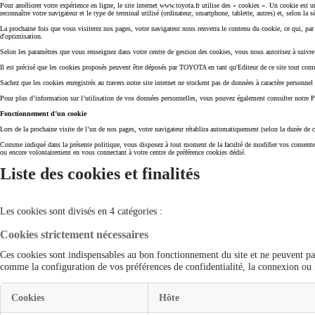
Pour améliorer votre expérience en ligne, le site internet www.toyota.fr utilise des « cookies ». Un cookie est u
reconnaître votre navigateur et le type de terminal utilisé (ordinateur, smartphone, tablette, autres) et, selon la s
À partir de 19 700 €
La prochaine fois que vous visiterez nos pages, votre navigateur nous renverra le contenu du cookie, ce qui, par
d'optimisation.
Nouvelle Yaris Cross
HYBRIDE
Selon les paramètres que vous renseignez dans votre centre de gestion des cookies, vous nous autorisez à suivre et
Disponible prochainement
Il est précisé que les cookies proposés peuvent être déposés par TOYOTA en tant qu'Editeur de ce site tout co
Sachez que les cookies enregistrés au travers notre site internet ne stockent pas de données à caractère personne
Pour plus d’information sur l’utilisation de vos données personnelles, vous pouvez également consulter notre Pol
Fonctionnement d’un cookie
Lors de la prochaine visite de l’un de nos pages, votre navigateur rétablira automatiquement (selon la durée de
Comme indiqué dans la présente politique, vous disposez à tout moment de la faculté de modifier vos consentemen
ou encore volontairement en vous connectant à votre centre de préférence cookies dédié.
Liste des cookies et finalités
Les cookies sont divisés en 4 catégories :
Cookies strictement nécessaires
Ces cookies sont indispensables au bon fonctionnement du site et ne peuvent pas
comme la configuration de vos préférences de confidentialité, la connexion ou l
Cookies
Hôte