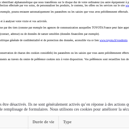
n identifiant alphanumérique que nous transférons sur le disque dur de votre ordinateur (ou autre équipement à pa
élection effectuée par vos soins, de personnaliser les produits, le contenu, les offres ou les services sur le site
ww
 exemple, pourra restaurer automatiquement les paramètres ou les saisies que vous avez précédemment effectués. En
 à analyser votre visite et vos activités.
mme par des tiers (comme par exemple les agences de communication auxquelles TOYOTA France peut faire appel d
l (contact, adresse) ou de données de nature sensibles (données financières par exemple).
itique générale de confidentialité et de protection des données, accessible via ce lien
www.toyota.fr/vosdroits
 conservation de chacun des cookies considérés) les paramètres ou les saisies que vous aurez précédemment effect
ts au travers du centre de préférence cookies mis à votre disposition. Vos préférences sont recueillies lors de
 être désactivés. Ils ne sont généralement activés qu’en réponse à des actions q
e remplissage de formulaires. Nous utilisons ces cookies pour améliorer la sécur
Durée de vie
Type