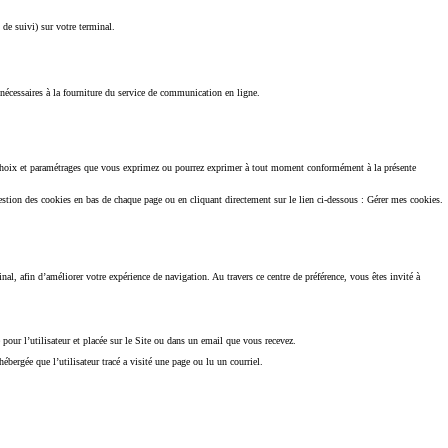
 de suivi) sur votre terminal.
 nécessaires à la fourniture du service de communication en ligne.
des choix et paramétrages que vous exprimez ou pourrez exprimer à tout moment conformément à la présente
estion des cookies en bas de chaque page ou en cliquant directement sur le lien ci-dessous : Gérer mes cookies.
inal, afin d’améliorer votre expérience de navigation. Au travers ce centre de préférence, vous êtes invité à
our l’utilisateur et placée sur le Site ou dans un email que vous recevez.
bergée que l’utilisateur tracé a visité une page ou lu un courriel.