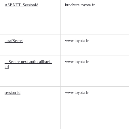
Cookies
ASP.NET_SessionId
brochure.toyota.fr
strictement
nécessaires
_csrfSecret
www.toyota.fr
__Secure-next-auth.callback-
www.toyota.fr
url
session-id
www.toyota.fr