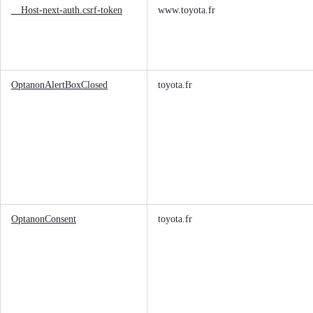
__Host-next-auth.csrf-token
www.toyota.fr
OptanonAlertBoxClosed
toyota.fr
OptanonConsent
toyota.fr