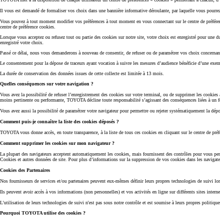
Il vous est demandé de formaliser vos choix dans une bannière informative déroulante, par laquelle vous pourrez 
Vous pouvez à tout moment modifier vos préférences à tout moment en vous connectant sur le centre de préférenc
centre de préférence cookies.
Lorsque vous acceptez ou refusez tout ou partie des cookies sur notre site, votre choix est enregistré pour une
enregistré votre choix.
Passé ce délai, nous vous demanderons à nouveau de consentir, de refuser ou de paramétrer vos choix concernant
Le consentement pour la dépose de traceurs ayant vocation à suivre les mesures d’audience bénéficie d’une exe
La durée de conservation des données issues de cette collecte est limitée à 13 mois.
Quelles conséquences sur votre navigation ?
Vous avez la possibilité de refuser l’enregistrement des cookies sur votre terminal, ou de supprimer les cookies a
moins pertinente ou performante, TOYOTA décline toute responsabilité s’agissant des conséquences liées à un f
Vous avez aussi la possibilité de paramétrer votre navigateur pour permettre ou rejeter systématiquement la dépos
Comment puis-je connaître la liste des cookies déposés ?
TOYOTA vous donne accès, en toute transparence, à la liste de tous ces cookies en cliquant sur le centre de préfé
Comment supprimer les cookies sur mon navigateur ?
La plupart des navigateurs acceptent automatiquement les cookies, mais fournissent des contrôles pour vous pe
Cookies et autres données de site. Pour plus d’informations sur la suppression de vos cookies dans les navigat
Cookies des Partenaires
Nos fournisseurs de services et/ou partenaires peuvent eux-mêmes définir leurs propres technologies de suivi lor
Ils peuvent avoir accès à vos informations (non personnelles) et vos activités en ligne sur différents sites intern
L'utilisation de leurs technologies de suivi n'est pas sous notre contrôle et est soumise à leurs propres politique
Pourquoi TOYOTA utilise des cookies ?