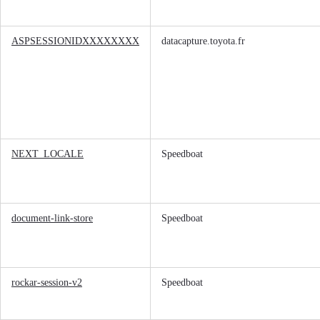
ASPSESSIONIDXXXXXXXX
datacapture.toyota.fr
NEXT_LOCALE
Speedboat
TOYOTA C-HR
HYBRIDE OU HYBRIDE RECHARGEABLE
Disponible rapidement
document-link-store
Speedboat
rockar-session-v2
Speedboat