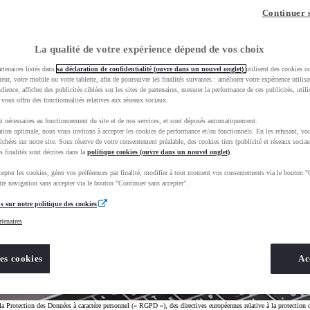
Continuer 
La qualité de votre expérience dépend de vos choix
rtenaires listés dans
sa déclaration de confidentialité (ouvre dans un nouvel onglet)
utilisent des cookies o
teur, votre mobile ou votre tablette, afin de poursuivre les finalités suivantes : améliorer votre expérience utilisat
udience, afficher des publicités ciblées sur les sites de partenaires, mesurer la performance de ces publicités, util
 vous offrir des fonctionnalités relatives aux réseaux sociaux.
t nécessaires au fonctionnement du site et de nos services, et sont déposés automatiquement.
tion optimale, nous vous invitons à accepter les cookies de performance et/ou fonctionnels. En les refusant, vou
ichées sur notre site. Sous réserve de votre consentement préalable, des cookies tiers (publicité et réseaux sociau
s finalités sont décrites dans la
politique cookies (ouvre dans un nouvel onglet)
.
epter les cookies, gérer vos préférences par finalité, modifier à tout moment vos consentements via le bouton "
re navigation sans accepter via le bouton "Continuer sans accepter".
s sur notre politique des cookies
rtenaires
es cookies
Ac
a Protection des Données à caractère personnel (« RGPD »), des directives européennes relative à la protection 