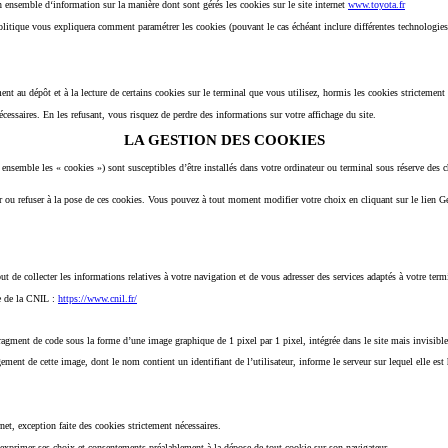
 ensemble d‘information sur la manière dont sont gérés les cookies sur le site internet
www.toyota.fr
 politique vous expliquera comment paramétrer les cookies (pouvant le cas échéant inclure différentes technologies
t au dépôt et à la lecture de certains cookies sur le terminal que vous utilisez, hormis les cookies strictement
essaires. En les refusant, vous risquez de perdre des informations sur votre affichage du site.
LA GESTION DES COOKIES
ès ensemble les « cookies ») sont susceptibles d’être installés dans votre ordinateur ou terminal sous réserve 
r ou refuser à la pose de ces cookies. Vous pouvez à tout moment modifier votre choix en cliquant sur le lien G
but de collecter les informations relatives à votre navigation et de vous adresser des services adaptés à votre term
te de la CNIL :
https://www.cnil.fr/
gment de code sous la forme d’une image graphique de 1 pixel par 1 pixel, intégrée dans le site mais invisible p
nt de cette image, dont le nom contient un identifiant de l’utilisateur, informe le serveur sur lequel elle est hé
net, exception faite des cookies strictement nécessaires.
exprimer ses choix et consentements préalablement à la dépose de tout cookie sur son navigateur.