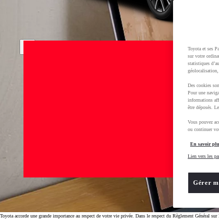
Toyota et ses Pa
sur votre ordina
statistiques d’a
géolocalisation,
Des cookies son
Pour une naviga
informations aff
être déposés. Le
Vous pouvez acc
ou continuer vot
En savoir plu
Lien vers les pa
Gérer m
Toyota accorde une grande importance au respect de votre vie privée. Dans le respect du Règlement Général sur l