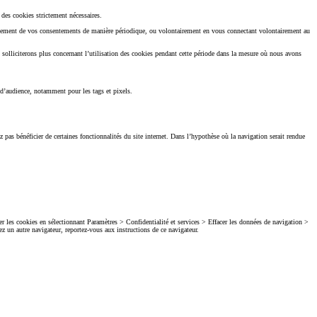
 des cookies strictement nécessaires.
vellement de vos consentements de manière périodique, ou volontairement en vous connectant volontairement au
 solliciterons plus concernant l’utilisation des cookies pendant cette période dans la mesure où nous avons
d’audience, notamment pour les tags et pixels.
z pas bénéficier de certaines fonctionnalités du site internet. Dans l’hypothèse où la navigation serait rendue
Toyota Charging
Avec Toyota Chargi
devient simple au 
Nos technologies
 les cookies en sélectionnant Paramètres > Confidentialité et services > Effacer les données de navigation >
Rachat de véhicule toute marque
sez un autre navigateur, reportez-vous aux instructions de ce navigateur.
Réservez en ligne votre
Retrouv
occasion