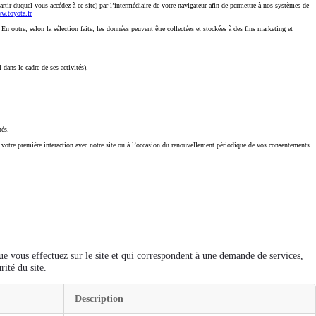
rtir duquel vous accédez à ce site) par l’intermédiaire de votre navigateur afin de permettre à nos systèmes de
w.toyota.fr
 outre, selon la sélection faite, les données peuvent être collectées et stockées à des fins marketing et
ans le cadre de ses activités).
ués.
 votre première interaction avec notre site ou à l’occasion du renouvellement périodique de vos consentements
ue vous effectuez sur le site et qui correspondent à une demande de services,
ité du site.
Description