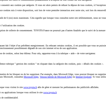
consentir aux cookies par catégorie. Il vous est alors permis de refuser la dépose de tous cookies, à l’exception
e cookies mis à votre disposition, soit lors de votre première interaction avec notre site, soit lors du renou
 durée de 6 (six) mois maximum. Cela signifie que lorsque vous consultez notre site ultérieurement, nous ne vous
 l’utilisation des cookies.
mption de collecte de consentement.
TOYOTA France ne poursuit pas d’autres finalités que le suivi de la mesure 
yant fait l’objet d’un précédent enregistrement. En refusant certains cookies, il est possible que vous ne puissie
onctionnement possiblement dégradé de son site internet et/ou de son application.
e de cookies, selon leur éditeur. Pour cela, rapportez-vous à la rubrique « aide » de votre navigateur.
rence rubrique " gestion des cookies " en cliquant dans la catégorie des cookies, puis « détails des cookies ».
rmettre de les bloquer ou de les supprimer. Par exemple, dans Microsoft Edge, vous pouvez bloquer ou supprimer
eurs Microsoft, consultez
Microsoft Edge
,
Version héritée de Microsoft Edge
ou
Internet Explorer
. Si vous utili
sque vous visitez le site
www.toyota.fr
afin de gérer et mesurer les performances des publicités affichées.
et ou applications lorsque vous utilisez le site
www.toyota.fr
s de confidentialité.