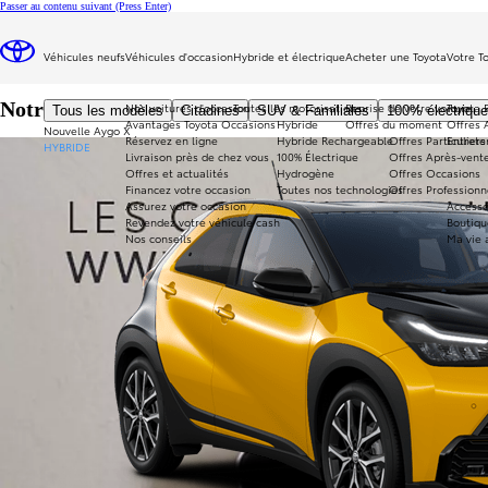
Passer au contenu suivant
(Press Enter)
...
Véhicules neufs
Véhicules d'occasion
Hybride et électrique
Acheter une Toyota
Votre T
Informations légales
Toyota
Notre politique des cookies
Nos voitures d'occasion
Toutes les motorisations
Reprise de votre voiture
Toyota 
Tous les modèles
Citadines
SUV & Familiales
100% électriqu
Avantages Toyota Occasions
Hybride
Offres du moment
Offres 
Nouvelle Aygo X
Réservez en ligne
Hybride Rechargeable
Offres Particuliers
Entrete
HYBRIDE
Livraison près de chez vous
100% Électrique
Offres Après-vente
Offres et actualités
Hydrogène
Offres Occasions
Financez votre occasion
Toutes nos technologies
Offres Professionn
Assurez votre occasion
Accesso
Revendez votre véhicule cash
Boutiqu
Nos conseils
Ma vie 