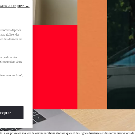
sans accepter →
u traceurs déposés
eur, réaliser des
iser des données de
s perdriez des
x) pourraient alors
Gérer mes cookies",
cepter
de la vie privée en matière de communications électroniques et des lignes directrices et des recommandations de