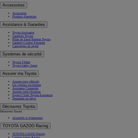
Accessoires
Accessoires
Produits d'entretien
Assistance & Garanties
Toyota Assistance
Garanties Toyota
Bilan de Santé Batterie Toyota
Garantie Confort Extracare
Campagnes de rappel
Systèmes de sécurité
Toyota T-Mate
Toyota Safety Sense
Assurer ma Toyota
Assurer mon véhicule
Les options sur-mesure
Assurance Connectée
Assurer votre Occasion
Espace Client Toyota Assurances
Demander un devis
Découvrez Toyota
Découvrez Toyota
Actualités et évènements
TOYOTA GAZOO Racing
TOYOTA GAZOO Racing
Gamme Gazoo Racing