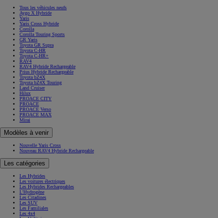
Tous les véhicules neufs
Aygo X Hybride
Yaris
Yaris Cross Hybride
Corolla
Corolla Touring Sports
GR Yaris
Toyota GR Supra
Toyota C-HR
Toyota C-HR+
RAV4
RAV4 Hybride Rechargeable
Prius Hybride Rechargeable
Toyota bZ4X
Toyota bZ4X Touring
Land Cruiser
Hilux
PROACE CITY
PROACE
PROACE Verso
PROACE MAX
Mirai
Modèles à venir
Nouvelle Yaris Cross
Nouveau RAV4 Hybride Rechargeable
Les catégories
Les Hybrides
Les voitures électriques
Les Hybrides Rechargeables
L'Hydrogène
Les Citadines
Les SUV
Les Familiales
Les 4x4