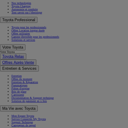
Nos technologies
Toyota Charging
Autonomie et conduite
Tout savoir sur l’électrique
Toyota Professional
Toyota pour les professionnels
Offres Location longue durée
Offres utilitaires
Gamme électrifiée pour les professionnels
Solutions et services
Votre Toyota
Votre Toyota
Toyota Relax
Offres Après-Vente
Entretien & Services
Entretien
Offres du moment
Entretien & Réparation
Pneumatiques
Pièces d'origine
Bris de glace
Carrosserie
Documentation & Support technique
Solution de paiement en x fois
Ma Vie avec Toyota
Mon Espace Toyota
Service Connectés My Toyota
Support Technique
Campagnes de rappel