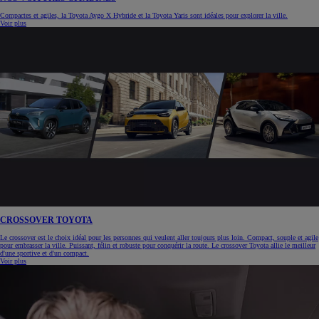
Compactes et agiles, la Toyota Aygo X Hybride et la Toyota Yaris sont idéales pour explorer la ville.
Voir plus
CROSSOVER TOYOTA
Le crossover est le choix idéal pour les personnes qui veulent aller toujours plus loin. Compact, souple et agile
pour embrasser la ville. Puissant, félin et robuste pour conquérir la route. Le crossover Toyota allie le meilleur
d'une sportive et d'un compact.
Voir plus