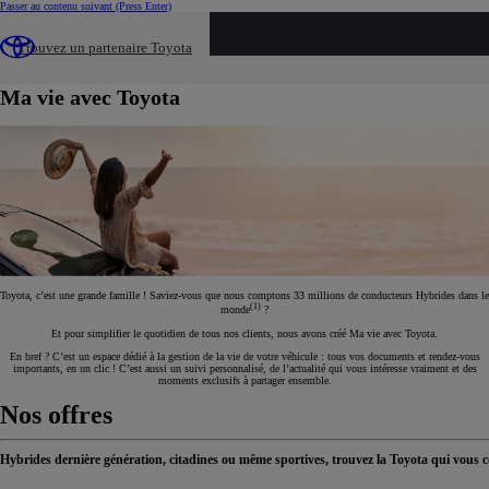
Passer au contenu suivant
(Press Enter)
...
Trouvez un partenaire Toyota
Ma vie avec Toyota
Ma vie avec Toyota
Toyota, c’est une grande famille ! Saviez-vous que nous comptons 33 millions de conducteurs Hybrides dans le
(1)
monde
?
Et pour simplifier le quotidien de tous nos clients, nous avons créé Ma vie avec Toyota.
En bref ? C’est un espace dédié à la gestion de la vie de votre véhicule : tous vos documents et rendez-vous
importants, en un clic ! C’est aussi un suivi personnalisé, de l’actualité qui vous intéresse vraiment et des
moments exclusifs à partager ensemble.
Nos offres
Hybrides dernière génération, citadines ou même sportives, trouvez la Toyota qui vous 
> En savoir plus