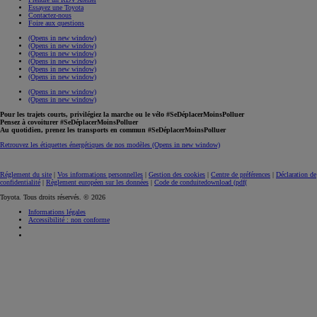
Essayez une Toyota
Contactez-nous
Foire aux questions
(Opens in new window)
(Opens in new window)
(Opens in new window)
(Opens in new window)
(Opens in new window)
(Opens in new window)
(Opens in new window)
(Opens in new window)
Pour les trajets courts, privilégiez la marche ou le vélo #SeDéplacerMoinsPolluer
Pensez à covoiturer #SeDéplacerMoinsPolluer
Au quotidien, prenez les transports en commun #SeDéplacerMoinsPolluer
Retrouvez les étiquettes énergétiques de nos modèles
(Opens in new window)
Réglement du site
|
Vos informations personnelles
|
Gestion des cookies
|
Centre de préférences
|
Déclaration de
confidentialité
|
Règlement européen sur les données
|
Code de conduite
download (pdf(
Toyota. Tous droits réservés. © 2026
Informations légales
Accessibilité : non conforme