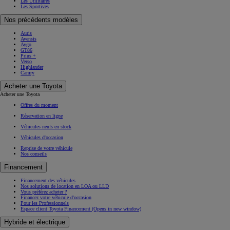
Les Utilitaires
Les Sportives
Nos précédents modèles
Auris
Avensis
Aygo
GT86
Prius +
Verso
Highlander
Camry
Acheter une Toyota
Acheter une Toyota
Offres du moment
Réservation en ligne
Véhicules neufs en stock
Véhicules d'occasion
Reprise de votre véhicule
Nos conseils
Financement
Financement des véhicules
Nos solutions de location en LOA ou LLD
Vous préférez acheter ?
Financez votre véhicule d'occasion
Pour les Professionnels
Espace client Toyota Financement
(Opens in new window)
Hybride et électrique