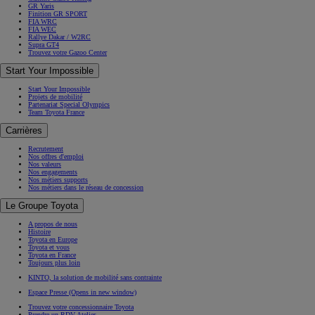
GR Yaris
Finition GR SPORT
FIA WRC
FIA WEC
Rallye Dakar / W2RC
Supra GT4
Trouvez votre Gazoo Center
Start Your Impossible
Start Your Impossible
Projets de mobilité
Partenariat Special Olympics
Team Toyota France
Carrières
Recrutement
Nos offres d'emploi
Nos valeurs
Nos engagements
Nos métiers supports
Nos métiers dans le réseau de concession
Le Groupe Toyota
A propos de nous
Histoire
Toyota en Europe
Toyota et vous
Toyota en France
Toujours plus loin
KINTO, la solution de mobilité sans contrainte
Espace Presse
(Opens in new window)
Trouvez votre concessionnaire Toyota
Prendre un RDV Atelier