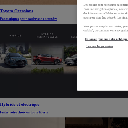
Des cookies sont nécessaires au foncti
Pour une navigation optimale, nous vou
Toyota Occasions
des informations affichées sur notre si
pourraient alors être déposés. Les final
Fantastiques pour rouler sans attendre
Vous pouvez accepter les cookies, gére
cookies", ou continuer votre navigation
En savoir plus sur notre politique
Lien vers les partenaires
Hybride et électrique
Faites votre choix en toute liberté