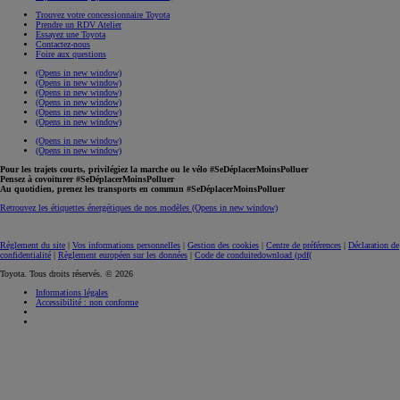
Trouvez votre concessionnaire Toyota
Prendre un RDV Atelier
Essayez une Toyota
Contactez-nous
Foire aux questions
(Opens in new window)
(Opens in new window)
(Opens in new window)
(Opens in new window)
(Opens in new window)
(Opens in new window)
(Opens in new window)
(Opens in new window)
Pour les trajets courts, privilégiez la marche ou le vélo #SeDéplacerMoinsPolluer
Pensez à covoiturer #SeDéplacerMoinsPolluer
Au quotidien, prenez les transports en commun #SeDéplacerMoinsPolluer
Retrouvez les étiquettes énergétiques de nos modèles
(Opens in new window)
Réglement du site
|
Vos informations personnelles
|
Gestion des cookies
|
Centre de préférences
|
Déclaration de
confidentialité
|
Règlement européen sur les données
|
Code de conduite
download (pdf(
Toyota. Tous droits réservés. © 2026
Informations légales
Accessibilité : non conforme