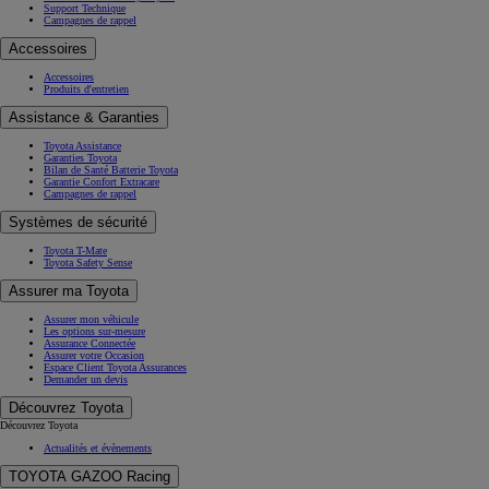
Support Technique
Campagnes de rappel
Accessoires
Accessoires
Produits d'entretien
Assistance & Garanties
Toyota Assistance
Garanties Toyota
Bilan de Santé Batterie Toyota
Garantie Confort Extracare
Campagnes de rappel
Systèmes de sécurité
Toyota T-Mate
Toyota Safety Sense
Assurer ma Toyota
Assurer mon véhicule
Les options sur-mesure
Assurance Connectée
Assurer votre Occasion
Espace Client Toyota Assurances
Demander un devis
Découvrez Toyota
Découvrez Toyota
Actualités et évènements
TOYOTA GAZOO Racing