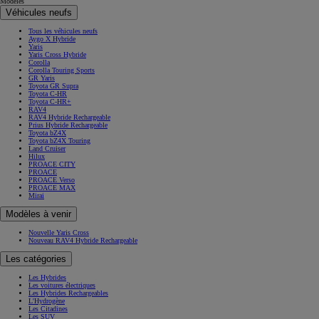
Modèles
Véhicules neufs
Tous les véhicules neufs
Aygo X Hybride
Yaris
Yaris Cross Hybride
Corolla
Corolla Touring Sports
GR Yaris
Toyota GR Supra
Toyota C-HR
Toyota C-HR+
RAV4
RAV4 Hybride Rechargeable
Prius Hybride Rechargeable
Toyota bZ4X
Toyota bZ4X Touring
Land Cruiser
Hilux
PROACE CITY
PROACE
PROACE Verso
PROACE MAX
Mirai
Modèles à venir
Nouvelle Yaris Cross
Nouveau RAV4 Hybride Rechargeable
Les catégories
Les Hybrides
Les voitures électriques
Les Hybrides Rechargeables
L'Hydrogène
Les Citadines
Les SUV