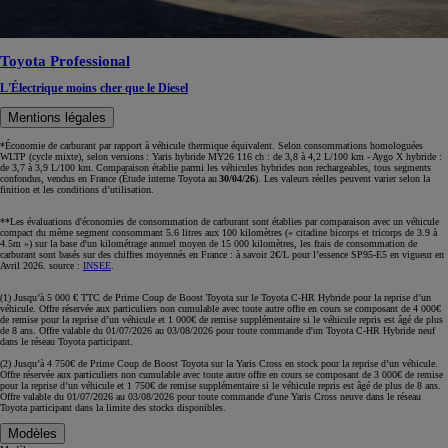
Toyota Professional
L'Électrique moins cher que le Diesel
Mentions légales
*Économie de carburant par rapport à véhicule thermique équivalent. Selon consommations homologuées
WLTP (cycle mixte), selon versions : Yaris hybride MY26 116 ch : de 3,8 à 4,2 L/100 km - Aygo X hybride :
de 3,7 à 3,9 L/100 km. Comparaison établie parmi les véhicules hybrides non rechargeables, tous segments
confondus, vendus en France (Étude interne Toyota au
30/04/26
). Les valeurs réelles peuvent varier selon la
finition et les conditions d’utilisation.
**Les évaluations d'économies de consommation de carburant sont établies par comparaison avec un véhicule
compact du même segment consommant 5.6 litres aux 100 kilomètres (« citadine bicorps et tricorps de 3.9 à
4.5m ») sur la base d'un kilométrage annuel moyen de 15 000 kilomètres, les frais de consommation de
carburant sont basés sur des chiffres moyennés en France : à savoir 2€/L pour l’essence SP95‑E5 en vigueur en
Avril 2026. source :
INSEE
.
(1) Jusqu’à 5 000 € TTC de Prime Coup de Boost Toyota sur le Toyota C-HR Hybride pour la reprise d’un
véhicule. Offre réservée aux particuliers non cumulable avec toute autre offre en cours se composant de 4 000€
de remise pour la reprise d’un véhicule et 1 000€ de remise supplémentaire si le véhicule repris est âgé de plus
de 8 ans. Offre valable du 01/07/2026 au 03/08/2026 pour toute commande d'un Toyota C-HR Hybride neuf
dans le réseau Toyota participant.
(2) Jusqu’à 4 750€ de Prime Coup de Boost Toyota sur la Yaris Cross en stock pour la reprise d’un véhicule.
Offre réservée aux particuliers non cumulable avec toute autre offre en cours se composant de 3 000€ de remise
pour la reprise d’un véhicule et 1 750€ de remise supplémentaire si le véhicule repris est âgé de plus de 8 ans.
Offre valable du 01/07/2026 au 03/08/2026 pour toute commande d'une Yaris Cross neuve dans le réseau
Toyota participant dans la limite des stocks disponibles.
Modèles