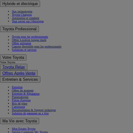
Hybride et électrique
Nos technologies
Toyota Charging
Autonomie et conduite
Tout savoir sur l’électrique
Toyota Professional
Toyota pour les professionnels
Offres Location longue durée
Offres utilitaires
Gamme électrifiée pour les professionnels
Solutions et services
Votre Toyota
Votre Toyota
Toyota Relax
Offres Après-Vente
Entretien & Services
Entretien
Offres du moment
Entretien & Réparation
Pneumatiques
Pièces d'origine
Bris de glace
Carrosserie
Documentation & Support technique
Solution de paiement en x fois
Ma Vie avec Toyota
Mon Espace Toyota
Service Connectés My Toyota