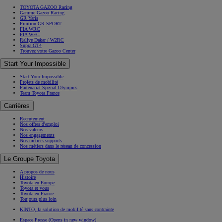
TOYOTA GAZOO Racing
Gamme Gazoo Racing
GR Yaris
Finition GR SPORT
FIA WRC
FIA WEC
Rallye Dakar / W2RC
Supra GT4
Trouvez votre Gazoo Center
Start Your Impossible
Start Your Impossible
Projets de mobilité
Partenariat Special Olympics
Team Toyota France
Carrières
Recrutement
Nos offres d'emploi
Nos valeurs
Nos engagements
Nos métiers supports
Nos métiers dans le réseau de concession
Le Groupe Toyota
A propos de nous
Histoire
Toyota en Europe
Toyota et vous
Toyota en France
Toujours plus loin
KINTO, la solution de mobilité sans contrainte
Espace Presse
(Opens in new window)