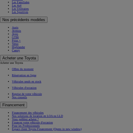
Les Familiales
Les 4x4
Les Utilitaires
Les Sportives
Nos précédents modèles
Auris
Avensis
Aygo
GT86
Prius +
Verso
Highlander
Camry
Acheter une Toyota
Acheter une Toyota
Offres du moment
Réservation en ligne
Véhicules neufs en stock
Véhicules d'occasion
Reprise de votre véhicule
Nos conseils
Financement
Financement des véhicules
Nos solutions de location en LOA ou LLD
Vous préférez acheter ?
Financez votre véhicule d'occasion
Pour les Professionnels
Espace client Toyota Financement
(Opens in new window)