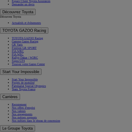
Espace Client Toyota Assurances
Demander un devis
Découvrez Toyota
Découvrez Toyota
Actualités et évènements
TOYOTA GAZOO Racing
TOYOTA GAZOO Racing
Gamme Gazoo Racing
GR Yaris
Finition GR SPORT
FIA WRC
FIA WEC
Rallye Dakar / W2RC
Supra GT4
Trouvez votre Gazoo Center
Start Your Impossible
Start Your Impossible
Projets de mobilité
Partenariat Special Olympics
Team Toyota France
Carrières
Recrutement
Nos offres d'emploi
Nos valeurs
Nos engagements
Nos métiers supports
Nos métiers dans le réseau de concession
Le Groupe Toyota