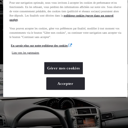
Pour une navigation optimale, nous vous invitons à accepter les cookies de performance et/ou
fonctionnels. En les refusant, vous perdriez des informations affichées sur notre site. Sous réserve
de votre consentement préalable, des cookies tiers (publicité et réseaux sociaux) pourraient alors
être déposés. Les finalités sont décrites dans la
politique cookies (ouvre dans un nouvel
onglet)
.
Vous pouvez accepter les cookies, gérer vos préférences par finalité, modifier à tout moment vos
consentements via le bouton "Gérer mes cookies", ou continuer votre navigation sans accepter via
le bouton "Continuer sans accepter".
En savoir plus sur notre politique des cookies
Lien vers les partenaires
Gérer mes cookies
La technologie au bout des doigts
Grâce à sa nouvelle interface avec écran partagé, interactive, simple et intuitive, le Toyota Touch & Go 2 vous
permet de profiter des toutes dernières technologies Toyota conçues pour votre bien-être.
Accepter