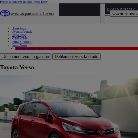
Passer au contenu suivant
(Press Enter)
...
DEALER NAME
Ouvrir le men
Trouvez un partenaire Toyota
Toyota
Verso
Auris
Auris
Avensis
Avensis
Aygo
Aygo
GT86
GT86
Prius +
Prius +
Verso
Verso
Tous les modèles Toyota
Tous les modèles Toyota
Défilement vers la gauche
Défilement vers la droite
Toyota Verso