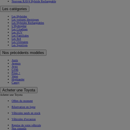
Nouveau RAV4 Hybride Rechargeable
Les catégories
Les Hybrides
Les voitures électriques
Les Hybrides Rechargeables
L'Hydrogène
Les Citadines
Les SUV
Les Familiales
Les 4x4
Les Utilitaires
Les Sportives
Nos précédents modèles
Auris
Avensis
Aygo
GT86
Prius +
Verso
Highlander
Camry
Acheter une Toyota
Acheter une Toyota
Offres du moment
Réservation en ligne
Véhicules neufs en stock
Véhicules d'occasion
Reprise de votre véhicule
Nos conseils