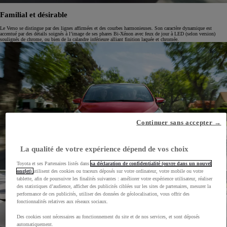
Familial et désirable
Le Verso se distingue par des lignes affirmées et des courbes harmonieuses. Son caractère dynamique est
accentué par des détails soignés à l’image de ses phares Bi-Xénon avec feux de jour à LED (selon version)
soulignés de chrome, ou bien de la calandre inférieure alliant finition laquée et chromée.
Continuer sans accepter →
La qualité de votre expérience dépend de vos choix
Toyota et ses Partenaires listés dans
sa déclaration de confidentialité (ouvre dans un nouvel
onglet)
utilisent des cookies ou traceurs déposés sur votre ordinateur, votre mobile ou votre
tablette, afin de poursuivre les finalités suivantes : améliorer votre expérience utilisateur, réaliser
des statistiques d’audience, afficher des publicités ciblées sur les sites de partenaires, mesurer la
performance de ces publicités, utiliser des données de géolocalisation, vous offrir des
fonctionnalités relatives aux réseaux sociaux.
Des cookies sont nécessaires au fonctionnement du site et de nos services, et sont déposés
automatiquement.