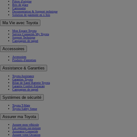
Pièces d'origine
Bris de glace
Carrosserie
Documentation & Support technique
Solution de paiement en x fois
Ma Vie avec Toyota
Mon Espace Toyota
Service Connectés My Toyota
Support Technique
Campagnes de rappel
Accessoires
Accessoires
Produits d'entretien
Assistance & Garanties
Toyota Assistance
Garanties Toyota
Bilan de Santé Batterie Toyota
Garantie Confort Extracare
Campagnes de rappel
Systèmes de sécurité
Toyota T-Mate
Toyota Safety Sense
Assurer ma Toyota
Assurer mon véhicule
Les options sur-mesure
Assurance Connectée
Assurer votre Occasion