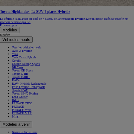
Toyota Highlander | Le SUV 7 places Hybride
Le véhicule Highlander est doté de 7 places, de la technologie Hybride avec un design extérieur épuré et un
intérieur de haute qualité.
En savoir plus
Modèles
Modèles
Véhicules neufs
Tous les véhicules neufs
Aygo X Hybride
Yaris
Yaris Cross Hybride
Corolla
Corolla Touring Sports
GR Yaris
Toyota GR Supra
Toyota C-HR
Toyota C-HR+
RAV4
RAV4 Hybride Rechargeable
Prius Hybride Rechargeable
Toyota bZ4X
Toyota bZ4X Touring
Land Cruiser
Hilux
PROACE CITY
PROACE
PROACE Verso
PROACE MAX
Mirai
Modèles à venir
Nouvelle Yaris Cross