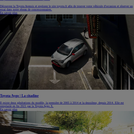
Découvrez la Toyota Avensis et explorez le site toyota.fr afin de trouver votre véhicule d'occasion et réserver un
essai dans notre réseau de concessionnaires.
En savoir plus
Toyota Aygo | La citadine
Il existe deux générations du modèle, la première de 2005 à 2014 et la deuxième, depuis 2014. Elle est
remplacée en fin 2021 par la Toyota Aygo X.
En savoir plus