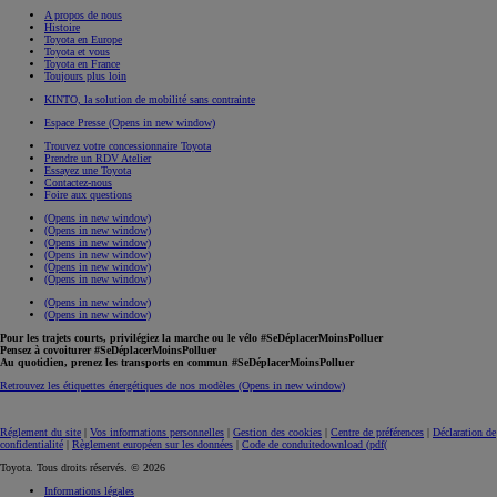
A propos de nous
Histoire
Toyota en Europe
Toyota et vous
Toyota en France
Toujours plus loin
KINTO, la solution de mobilité sans contrainte
Espace Presse
(Opens in new window)
Trouvez votre concessionnaire Toyota
Prendre un RDV Atelier
Essayez une Toyota
Contactez-nous
Foire aux questions
(Opens in new window)
(Opens in new window)
(Opens in new window)
(Opens in new window)
(Opens in new window)
(Opens in new window)
(Opens in new window)
(Opens in new window)
Pour les trajets courts, privilégiez la marche ou le vélo #SeDéplacerMoinsPolluer
Pensez à covoiturer #SeDéplacerMoinsPolluer
Au quotidien, prenez les transports en commun #SeDéplacerMoinsPolluer
Retrouvez les étiquettes énergétiques de nos modèles
(Opens in new window)
Réglement du site
|
Vos informations personnelles
|
Gestion des cookies
|
Centre de préférences
|
Déclaration de
confidentialité
|
Règlement européen sur les données
|
Code de conduite
download (pdf(
Toyota. Tous droits réservés. © 2026
Informations légales