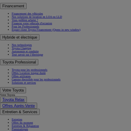
Financement
Financement des véhicules
Nos solutions de location en LOA ou LLD
Vous préférez acheter ?
Financez votre véhicule d'occasion
Pour les Professionnels
Espace client Toyota Financement
(Opens in new window)
Hybride et électrique
Nos technologies
Toyota Charging
Autonomie et conduite
Tout savoir sur l’électrique
Toyota Professional
Toyota pour les professionnels
Offres Location longue durée
Offres utilitaires
Gamme électrifiée pour les professionnels
Solutions et services
Votre Toyota
Votre Toyota
Toyota Relax
Offres Après-Vente
Entretien & Services
Entretien
Offres du moment
Entretien & Réparation
Pneumatiques