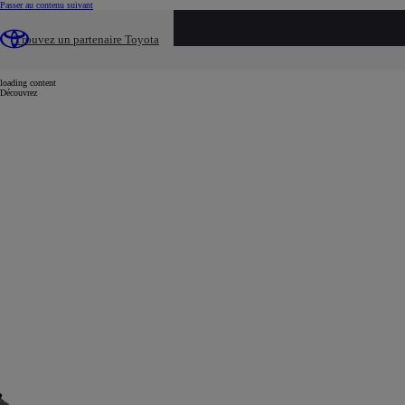
(Press Enter)
Passer au contenu suivant
...
Trouvez un partenaire Toyota
Véhicules neufs
Corolla
loading content
Découvrez