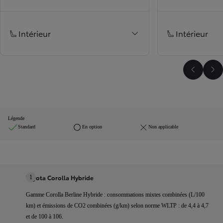
Intérieur
Intérieur
Faire dé
Fai
Légende
Standard
En option
Non applicable
Toyota Corolla Hybride
1
Gamme Corolla Berline Hybride : consommations mixtes combinées (L/100
km) et émissions de CO2 combinées (g/km) selon norme WLTP : de 4,4 à 4,7
et de 100 à 106.