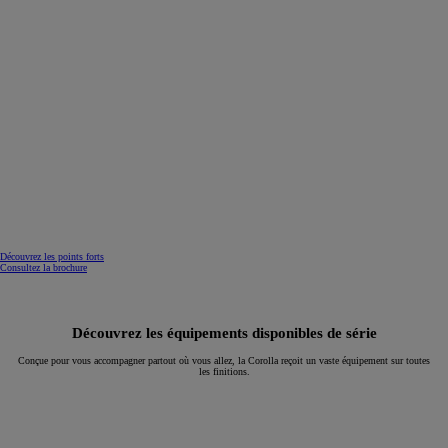
Découvrez les points forts
Consultez la brochure
Découvrez les équipements disponibles de série
Conçue pour vous accompagner partout où vous allez, la Corolla reçoit un vaste équipement sur toutes
les finitions.