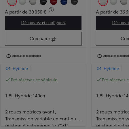
Blanc Pur (040)
Blanc Lunaire nacré (089)
Gris Argent (1J6)
Noir Intense métallisé (209)
Rouge Intense (3U5)
Bleu Genièvre métallisé (8Y8) (dans la limite des stock
Gris Météore métallisé (1M2)
Blanc Pur (040)
Blanc Lunaire
Gris
À partir de 30 050 €
À partir de 36 6
Découvrez et configurez
Découvre
Corolla Dynamic (dans la limite des stocks)
Comparer
Com
Information motorisation
Information motorisat
Hybride
Hybride
Pré-réservez ce véhicule
Pré-réservez c
1.8L Hybride 140ch
1.8L Hybride 1
2 roues motrices avant,
2 roues motric
Transmission variable en continu à
Transmission v
gestion électronique (e-CVT)
gestion électr