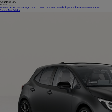
À partir de TTC
30 050 €
Peinture mate exclusive, style sportif et conseils d’entretien dédiés pour préserver son rendu unique.
Corolla Mat Edition