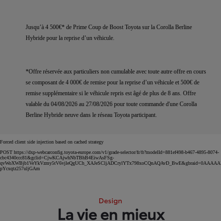
Jusqu’à 4 500€* de Prime Coup de Boost Toyota sur la Corolla Berline
Hybride pour la reprise d’un véhicule.
*Offre réservée aux particuliers non cumulable avec toute autre offre en cours
se composant de 4 000€ de remise pour la reprise d’un véhicule et 500€ de
remise supplémentaire si le véhicule repris est âgé de plus de 8 ans. Offre
valable du 04/08/2026 au 27/08/2026 pour toute commande d'une Corolla
Berline Hybride neuve dans le réseau Toyota participant.
Forced client side injection based on cached strategy
POST https://dxp-webcarconfig.toyota-europe.com/v1/grade-selector/fr/fr?modelId=881ef498-b467-4895-8074-
cbc4340ccc81&gclid=CjwKCAjwhNbTBhB4EiwAsFSg-
qvWoXWBjb1VeYkVzmy5tV6vjleQgUCh_XAJeSCljADCrylYTx798xoCQnAQAvD_BwE&gbraid=0AAAA
pYcxqtz257uljGAm
Design
La vie en mieux