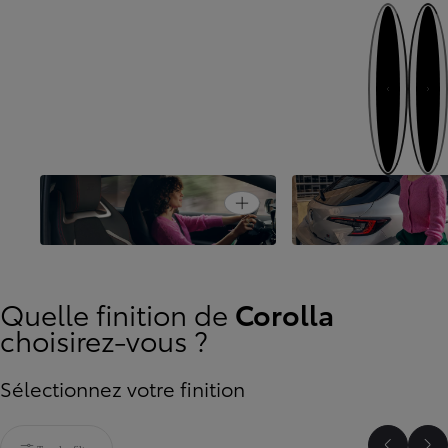
Continuez
Étape pré
Open card
La conduite en toute simplicité
Priorité à la sécurité
Quelle finition de
Corolla
choisirez-vous ?
Sélectionnez votre finition