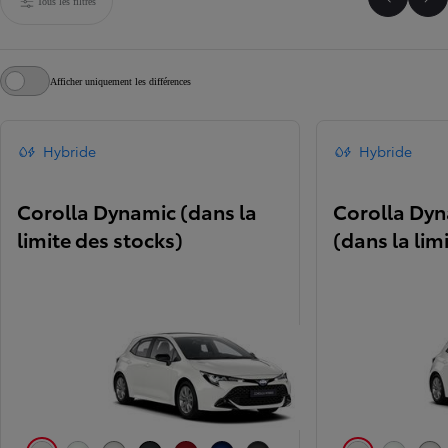
Tous les filtres
Faire dé
Fai
Afficher uniquement les différences
Hybride
Hybride
Corolla Dynamic (dans la
Corolla Dyn
limite des stocks)
(dans la lim