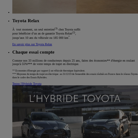
Toyota Relax
(3)
À tout moment, un seul entretien
chez Toyota suffit
(2)
pour bénéficier d’un an de garantie Toyota Relax
,
*
jusqu’aux 10 ans du véhicule ou 185 000 km
.
En savoir plus sur Toyota Relax
Chaque essai compte
Comme nos 33 millions de conducteurs depuis 25 ans, faites des économies** d'énergie en roulant
jusqu'à 55%*** de votre temps de trajet en électrique.
** Economies d'énergie par rapport à un véhicule thermique équivalent.
*** Moyenne du temps de trajet en électrique au 31/12/23 de l'ensemble des essais réalisés en France dans le réseau Toyota
dans le cadre des Essais Hybrides.
Testez l'Hybride Toyota