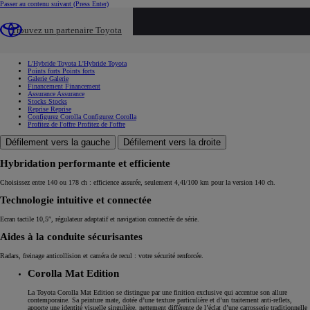
Passer au contenu suivant
(Press Enter)
...
Trouvez un partenaire Toyota
Les offres Toyota du moment
Offre Toyota Corolla
L'Hybride Toyota
L'Hybride Toyota
Points forts
Points forts
Galerie
Galerie
Financement
Financement
Assurance
Assurance
Stocks
Stocks
Reprise
Reprise
Configurez Corolla
Configurez Corolla
Profitez de l'offre
Profitez de l'offre
Défilement vers la gauche
Défilement vers la droite
Hybridation performante et efficiente
Choisissez entre 140 ou 178 ch : efficience assurée, seulement 4,4l/100 km pour la version 140 ch.
Technologie intuitive et connectée
Ecran tactile 10,5″, régulateur adaptatif et navigation connectée de série.
Aides à la conduite sécurisantes
Radars, freinage anticollision et caméra de recul : votre sécurité renforcée.
Corolla Mat Edition
La Toyota Corolla Mat Edition se distingue par une finition exclusive qui accentue son allure
contemporaine. Sa peinture mate, dotée d’une texture particulière et d’un traitement anti‑reflets,
apporte une identité visuelle singulière, nettement différente de l’éclat d’une carrosserie traditionnelle