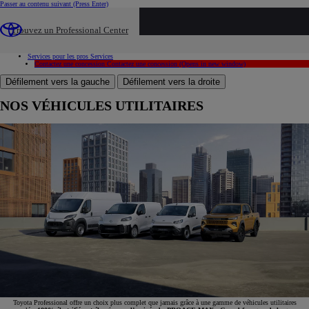
Passer au contenu suivant
(Press Enter)
Cargo-Verso
Cargo-Verso
PROACE CITY
PROACE CITY
Trouvez un Professional Center
PROACE
PROACE
PROACE MAX
PROACE MAX
Hilux
Hilux
Services pour les pros
Services
Contactez une concession
Contactez une concession
(Opens in new window)
Défilement vers la gauche
Défilement vers la droite
NOS VÉHICULES UTILITAIRES
Toyota Professional offre un choix plus complet que jamais grâce à une gamme de véhicules utilitaires