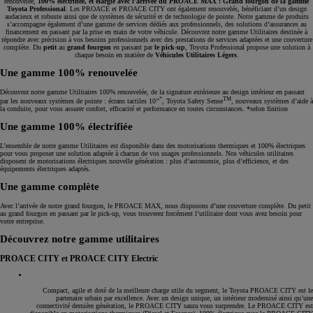
renouvelée,
100% électrifiée, et élargie avec l’arrivée du PROACE MAX : Grand fourgon de la gamme
Toyota Professional
. Les PROACE et PROACE CITY ont également renouvelés, bénéficiant d’un design
audacieux et robuste ainsi que de systèmes de sécurité et de technologie de pointe. Notre gamme de produits
s’accompagne également d’une gamme de services dédiés aux professionnels, des solutions d’assurances au
financement en passant par la prise en main de votre véhicule. Découvrez notre gamme Utilitaires destinée à
répondre avec précision à vos besoins professionnels avec des prestations de services adaptées et une couverture
complète. Du
petit
au
grand fourgon
en passant par
le pick-up
, Toyota Professional propose une solution à
chaque besoin en matière de
Véhicules Utilitaires Légers
.
Une gamme 100% renouvelée
Découvrez notre gamme Utilitaires 100% renouvelée, de la signature extérieure au design intérieur en passant
*
TM
par les nouveaux systèmes de pointe : écrans tactiles 10’’
, Toyota Safety Sense
, nouveaux systèmes d’aide à
la conduite, pour vous assurer confort, efficacité et performance en toutes circonstances. *selon finition
Une gamme 100% électrifiée
L’ensemble de notre gamme Utilitaires est disponible dans des motorisations thermiques et 100% électriques
pour vous proposer une solution adaptée à chacun de vos usages professionnels. Nos véhicules utilitaires
disposent de motorisations électriques nouvelle génération : plus d’autonomie, plus d’efficience, et des
équipements électriques adaptés.
Une gamme complète
Avec l’arrivée de notre grand fourgon, le PROACE MAX, nous disposons d’une couverture complète. Du petit
au grand fourgon en passant par le pick-up, vous trouverez forcément l’utilitaire dont vous avez besoin pour
votre entreprise.
Découvrez notre gamme utilitaires
PROACE CITY et PROACE CITY Electric
Compact, agile et doté de la meilleure charge utile du segment, le Toyota PROACE CITY est le
partenaire urbain par excellence. Avec un design unique, un intérieur modernisé ainsi qu’une
connectivité dernière génération, le PROACE CITY saura vous surprendre. Le PROACE CITY est