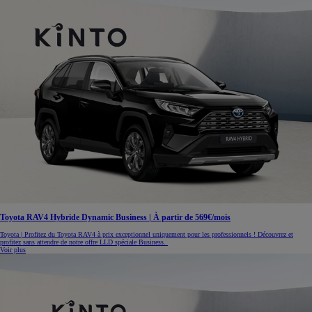
Toyota RAV4 Hybride Dynamic Business | À partir de 569€/mois
Toyota | Profitez du Toyota RAV4 à prix exceptionnel uniquement pour les professionnels ! Découvrez et
profitez sans attendre de notre offre LLD spéciale Business.
Voir plus