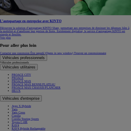
L’autopartage en entreprise avec KINTO
Découvrez la solution d’autopartage KINTO Share, permettant aux entreprises de diminuer les dépenses liées à
la mobilité et d’améliorer leur gestion de flotte. Entièrement digitalisé, le service d’autopartage KINTO est
simple et flexible.
Voir plus
Pour aller plus loin
Contacter une concession
Être rappelé
(Opens in new window)
Trouvez un concessionnaire
Véhicules professionnels
Véhicules professionnels
Véhicules utilitaires
PROACE CITY
PROACE
PROACE MAX
PROACE MAX BENNE/PLATEAU
PROACE MAX CHASSIS/PLANCHER
HILUX
Véhicules d'entreprise
Aygo X Hybride
Yaris
Yaris Cross
Corolla
Corolla Touring Sports
Toyota C-HR
RAV4
RAV4 Hybride Rechargeable