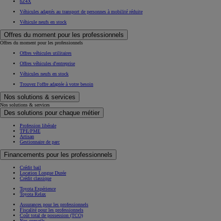
bZ4X
Véhicules adaptés au transport de personnes à mobilité réduite
Véhicule neufs en stock
Offres du moment pour les professionnels
Offres du moment pour les professionnels
Offres véhicules utilitaires
Offres véhicules d'entreprise
Véhicules neufs en stock
Trouvez l'offre adaptée à votre besoin
Nos solutions & services
Nos solutions & services
Des solutions pour chaque métier
Profession libérale
TPE/PME
Artisan
Gestionnaire de parc
Financements pour les professionnels
Crédit bail
Location Longue Durée
Crédit classique
Toyota Expérience
Toyota Relax
Assurances pour les professionnels
Fiscalité pour les professionnels
Coût total de possession (TCO)
Nos conseils