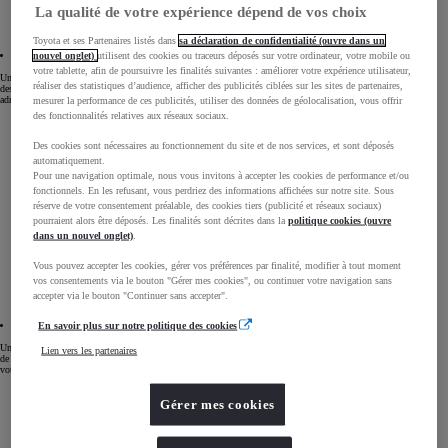
La qualité de votre expérience dépend de vos choix
Toyota et ses Partenaires listés dans
sa déclaration de confidentialité (ouvre dans un
nouvel onglet)
utilisent des cookies ou traceurs déposés sur votre ordinateur, votre mobile ou
votre tablette, afin de poursuivre les finalités suivantes : améliorer votre expérience utilisateur,
Une externalisation
réaliser des statistiques d’audience, afficher des publicités ciblées sur les sites de partenaires,
des charges
administratives
mesurer la performance de ces publicités, utiliser des données de géolocalisation, vous offrir
des fonctionnalités relatives aux réseaux sociaux.
Des cookies sont nécessaires au fonctionnement du site et de nos services, et sont déposés
automatiquement.
Pour une navigation optimale, nous vous invitons à accepter les cookies de performance et/ou
fonctionnels. En les refusant, vous perdriez des informations affichées sur notre site. Sous
réserve de votre consentement préalable, des cookies tiers (publicité et réseaux sociaux)
pourraient alors être déposés. Les finalités sont décrites dans la
politique cookies (ouvre
dans un nouvel onglet)
.
Vous pouvez accepter les cookies, gérer vos préférences par finalité, modifier à tout moment
vos consentements via le bouton "Gérer mes cookies", ou continuer votre navigation sans
accepter via le bouton "Continuer sans accepter".
En savoir plus sur notre politique des cookies
Une maitrise
Lien vers les partenaires
de
votre budget
Gérer mes cookies