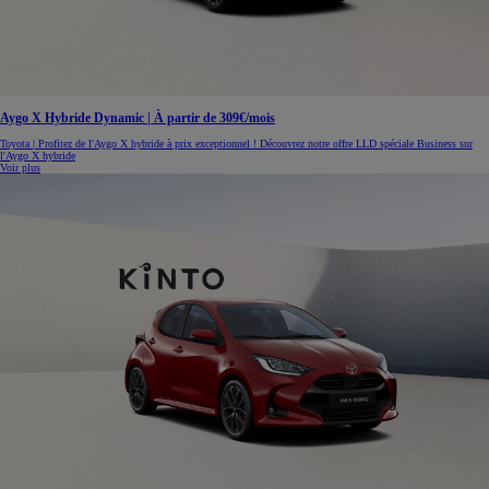
Aygo X Hybride Dynamic | À partir de 309€/mois
Toyota | Profitez de l'Aygo X hybride à prix exceptionnel ! Découvrez notre offre LLD spéciale Business sur
l'Aygo X hybride
Voir plus