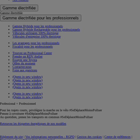
Gamme électrifiée
Gamme électrifiée
Gamme électrifiée pour les professionnels
Gamme Hybride pour les professionnels
Gamme Hybride Rechargeable pour les professionnels
Véhicules utilitaires 100% électrique
Véhicules d'entreprise 100% électrique
Les avantages pour les professionnels
Fiscalité pour les professionnels
Trouvez un Professional Center
Prendre un RDV Atelier
Essayez une Toyota
Offres du moment
Contactez-nous
Foire aux questions
(Opens in new window)
(Opens in new window)
(Opens in new window)
(Opens in new window)
(Opens in new window)
(Opens in new window)
Professional = Professionnel
Pour les trajets courts, privilégiez la marche ou le vélo #SeDéplacerMoinsPolluer
Pensez à covoiturer #SeDéplacerMoinsPolluer
Au quotidien, prenez les transports en commun #SeDéplacerMoinsPolluer
Retrouvez les étiquettes énergétiques de nos modèles
Réglement du site
|
Vos informations personnelles - RGPD
|
Gestion des cookies
|
Centre de préférences
|