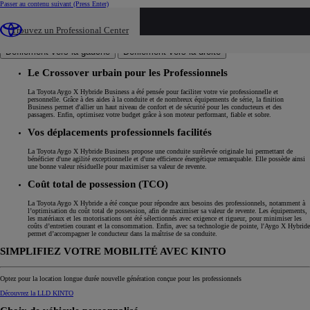
Passer au contenu suivant
(Press Enter)
Finition Buisness
Finition Buisness
Financez votre Toyota
Financement
Trouvez un Professional Center
Profitez de l'offre
Profitez de l'offre
(Opens in new window)
Défilement vers la gauche
Défilement vers la droite
Le Crossover urbain pour les Professionnels
La Toyota Aygo X Hybride Business a été pensée pour faciliter votre vie professionnelle et
personnelle. Grâce à des aides à la conduite et de nombreux équipements de série, la finition
Business permet d'allier un haut niveau de confort et de sécurité pour les conducteurs et des
passagers. Enfin, optimisez votre budget grâce à son moteur performant, fiable et sobre.
Vos déplacements professionnels facilités
La Toyota Aygo X Hybride Business propose une conduite surélevée originale lui permettant de
bénéficier d'une agilité exceptionnelle et d'une efficience énergétique remarquable. Elle possède ainsi
une bonne valeur résiduelle pour maximiser sa valeur de revente.
Coût total de possession (TCO)
La Toyota Aygo X Hybride a été conçue pour répondre aux besoins des professionnels, notamment à
l’optimisation du coût total de possession, afin de maximiser sa valeur de revente. Les équipements,
les matériaux et les motorisations ont été sélectionnés avec exigence et rigueur, pour minimiser les
coûts d’entretien courant et la consommation. Enfin, avec sa technologie de pointe, l'Aygo X Hybride
permet d’accompagner le conducteur dans la maîtrise de sa conduite.
SIMPLIFIEZ VOTRE MOBILITÉ AVEC KINTO
Optez pour la location longue durée nouvelle génération conçue pour les professionnels
Découvrez la LLD KINTO