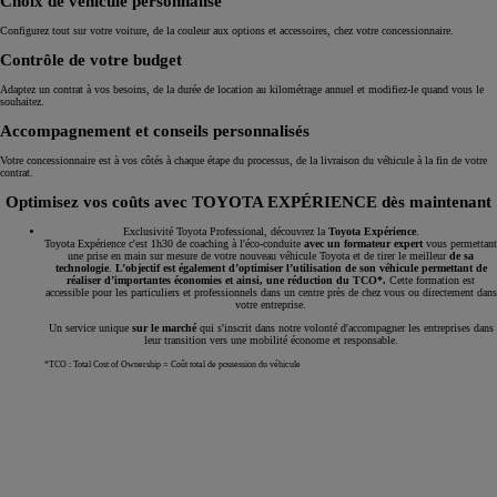
Choix de véhicule personnalisé
Configurez tout sur votre voiture, de la couleur aux options et accessoires, chez votre concessionnaire.
Contrôle de votre budget
Adaptez un contrat à vos besoins, de la durée de location au kilométrage annuel et modifiez-le quand vous le
souhaitez.
Accompagnement et conseils personnalisés
Votre concessionnaire est à vos côtés à chaque étape du processus, de la livraison du véhicule à la fin de votre
contrat.
Optimisez vos coûts avec TOYOTA EXPÉRIENCE dès maintenant
Exclusivité Toyota Professional, découvrez la
Toyota Expérience
.
Toyota Expérience c'est 1h30 de coaching à l'éco-conduite
avec un formateur expert
vous permettant
une prise en main sur mesure de votre nouveau véhicule Toyota et de tirer le meilleur
de sa
technologie
.
L’objectif est également d’optimiser l’utilisation de son véhicule permettant de
réaliser d’importantes économies et ainsi, une réduction du TCO*.
Cette formation est
accessible pour les particuliers et professionnels dans un centre près de chez vous ou directement dans
votre entreprise.
Un service unique
sur le marché
qui s'inscrit dans notre volonté d'accompagner les entreprises dans
leur transition vers une mobilité économe et responsable.
*TCO : Total Cost of Ownership = Coût total de possession du véhicule