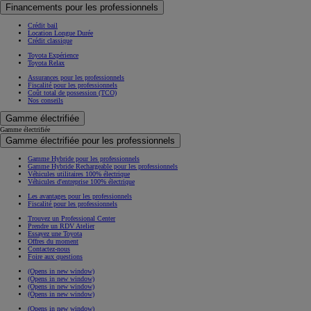
Financements pour les professionnels
Crédit bail
Location Longue Durée
Crédit classique
Toyota Expérience
Toyota Relax
Assurances pour les professionnels
Fiscalité pour les professionnels
Coût total de possession (TCO)
Nos conseils
Gamme électrifiée
Gamme électrifiée
Gamme électrifiée pour les professionnels
Gamme Hybride pour les professionnels
Gamme Hybride Rechargeable pour les professionnels
Véhicules utilitaires 100% électrique
Véhicules d'entreprise 100% électrique
Les avantages pour les professionnels
Fiscalité pour les professionnels
Trouvez un Professional Center
Prendre un RDV Atelier
Essayez une Toyota
Offres du moment
Contactez-nous
Foire aux questions
(Opens in new window)
(Opens in new window)
(Opens in new window)
(Opens in new window)
(Opens in new window)