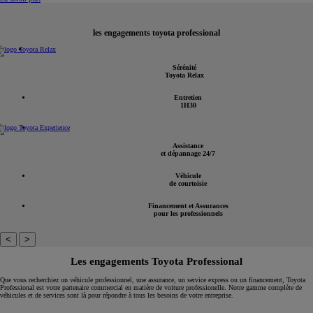
les engagements toyota professional
Sérénité
Toyota Relax
Entretien
1H30
Assistance
et dépannage 24/7
Véhicule
de courtoisie
Financement et Assurances
pour les professionnels
<
>
Les engagements Toyota Professional
Que vous recherchiez un véhicule professionnel, une assurance, un service express ou un financement, Toyota
Professional est votre partenaire commercial en matière de voiture professionelle. Notre gamme complète de
véhicules et de services sont là pour répondre à tous les besoins de votre entreprise.