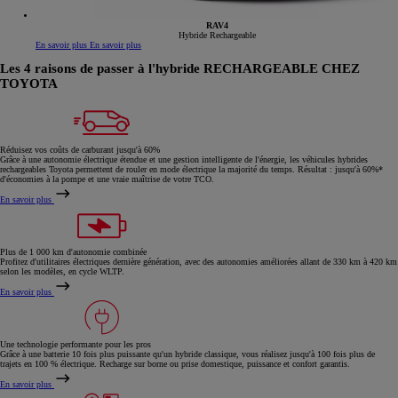
RAV4
Hybride Rechargeable
En savoir plus
En savoir plus
Les 4 raisons de passer à l'hybride RECHARGEABLE CHEZ
TOYOTA
Réduisez vos coûts de carburant jusqu'à 60%
Grâce à une autonomie électrique étendue et une gestion intelligente de l'énergie, les véhicules hybrides
rechargeables Toyota permettent de rouler en mode électrique la majorité du temps. Résultat : jusqu'à 60%*
d'économies à la pompe et une vraie maîtrise de votre TCO.
En savoir plus
Plus de 1 000 km d'autonomie combinée
Profitez d'utilitaires électriques dernière génération, avec des autonomies améliorées allant de 330 km à 420 km
selon les modèles, en cycle WLTP.
En savoir plus
Une technologie performante pour les pros
Grâce à une batterie 10 fois plus puissante qu'un hybride classique, vous réalisez jusqu'à 100 fois plus de
trajets en 100 % électrique. Recharge sur borne ou prise domestique, puissance et confort garantis.
En savoir plus