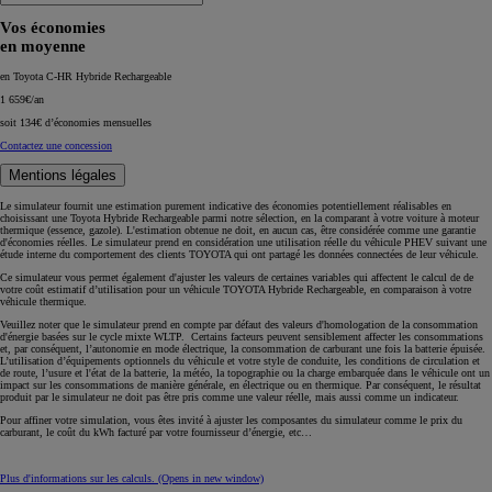
Vos économies
en moyenne
en Toyota C-HR Hybride Rechargeable
1 659€/an
soit
134€
d’économies mensuelles
Contactez une concession
Mentions légales
Le simulateur fournit une estimation purement indicative des économies potentiellement réalisables en
choisissant une Toyota Hybride Rechargeable parmi notre sélection, en la comparant à votre voiture à moteur
thermique (essence, gazole). L'estimation obtenue ne doit, en aucun cas, être considérée comme une garantie
d'économies réelles. Le simulateur prend en considération une utilisation réelle du véhicule PHEV suivant une
étude interne du comportement des clients TOYOTA qui ont partagé les données connectées de leur véhicule.
Ce simulateur vous permet également d'ajuster les valeurs de certaines variables qui affectent le calcul de de
votre coût estimatif d’utilisation pour un véhicule TOYOTA Hybride Rechargeable, en comparaison à votre
véhicule thermique.
Veuillez noter que le simulateur prend en compte par défaut des valeurs d'homologation de la consommation
d'énergie basées sur le cycle
mixte
WLTP. Certains facteurs peuvent sensiblement affecter les consommations
et, par conséquent, l’autonomie en mode électrique, la consommation de carburant une fois la batterie épuisée.
L’utilisation d’équipements optionnels du véhicule et votre style de conduite, les conditions de circulation et
de route, l’usure et l'état de la batterie, la météo, la topographie ou la charge embarquée dans le véhicule ont un
impact sur les consommations de manière générale, en électrique ou en thermique. Par conséquent, le résultat
produit par le simulateur ne doit pas être pris comme une valeur réelle, mais aussi comme un indicateur.
Pour affiner votre simulation, vous êtes invité à ajuster les composantes du simulateur comme le prix du
carburant, le coût du kWh facturé par votre fournisseur d’énergie, etc…
Plus d'informations sur les calculs.
(Opens in new window)