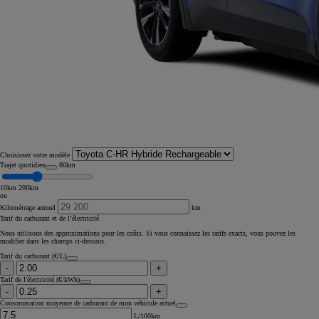
Choisissez votre modèle
Trajet quotidien
80km
10km
200km
ou
Kilométrage annuel
km
Tarif du carburant et de l’électricité
Nous utilisons des approximations pour les coûts. Si vous connaissez les tarifs exacts, vous pouvez les
modifier dans les champs ci-dessous.
Tarif du carburant (€/L)
-
+
Tarif de l'électricité (€/kWh)
-
+
Consommation moyenne de carburant de mon véhicule actuel
L/100km