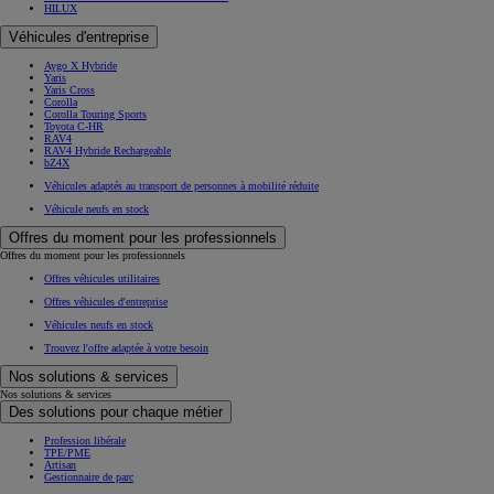
HILUX
Véhicules d'entreprise
Aygo X Hybride
Yaris
Yaris Cross
Corolla
Corolla Touring Sports
Toyota C-HR
RAV4
RAV4 Hybride Rechargeable
bZ4X
Véhicules adaptés au transport de personnes à mobilité réduite
Véhicule neufs en stock
Offres du moment pour les professionnels
Offres du moment pour les professionnels
Offres véhicules utilitaires
Offres véhicules d'entreprise
Véhicules neufs en stock
Trouvez l'offre adaptée à votre besoin
Nos solutions & services
Nos solutions & services
Des solutions pour chaque métier
Profession libérale
TPE/PME
Artisan
Gestionnaire de parc