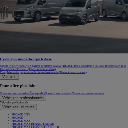
L'électrique moins cher que le diesel
(Opens in new window)
La gamme utilitaires Toyota PROACE 100% électrique à un loyer inférieur à celui de
leurs équivalents diesel.
(Opens in new window)
Complétez votre projet de mobilité professionnelle
(Opens in new window)
Voir plus
Pour aller plus loin
Contacter une concession
Être rappelé
(Opens in new window)
Trouvez un concessionnaire
Véhicules professionnels
Véhicules professionnels
Véhicules utilitaires
PROACE CITY
PROACE
PROACE MAX
PROACE MAX BENNE/PLATEAU
PROACE MAX CHASSIS/PLANCHER