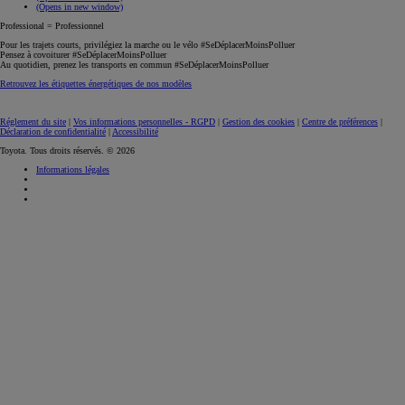
(Opens in new window)
Professional = Professionnel
Pour les trajets courts, privilégiez la marche ou le vélo #SeDéplacerMoinsPolluer
Pensez à covoiturer #SeDéplacerMoinsPolluer
Au quotidien, prenez les transports en commun #SeDéplacerMoinsPolluer
Retrouvez les étiquettes énergétiques de nos modèles
Réglement du site
|
Vos informations personnelles - RGPD
|
Gestion des cookies
|
Centre de préférences
|
Déclaration de confidentialité
|
Accessibilité
Toyota. Tous droits réservés. © 2026
Informations légales