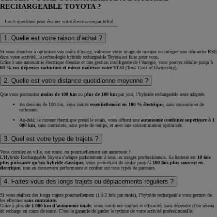
RECHARGEABLE TOYOTA ?
Les 5 questions pour évaluer votre électro-compatibilité
1. Quelle est votre raison d’achat ?
Si vous cherchez à optimiser vos coûts d’usage, valoriser votre image de marque ou intégrer une démarche RSE
dans votre activité, la technologie hybride rechargeable Toyota est faite pour vous.​
Grâce à une autonomie électrique étendue et une gestion intelligente de l’énergie, vous pouvez réduire jusqu’à
60 % vos dépenses carburant et mieux maîtriser votre TCO
(Total Cost of Ownership).​
2. Quelle est votre distance quotidienne moyenne ?
Que vous parcouriez
moins de 100 km
ou
plus de 100 km
par jour, l’hybride rechargeable reste adaptée.​
En dessous de 100 km, vous roulez
essentiellement en 100 % électrique
, sans consommer de
carburant.​
Au-delà, le moteur thermique prend le relais, vous offrant une
autonomie combinée supérieure à 1
000 km
, sans contrainte, sans perte de temps, et avec une consommation optimisée.
3. Quel est votre type de trajets ?​
Vous circulez en ville, sur route, ou ponctuellement sur autoroute ?​
L’Hybride Rechargeable Toyota s’adapte parfaitement à tous les usages professionnels. Sa batterie est
10 fois
plus puissante qu’un hybride classique
, vous permettant de rouler jusqu’à
100 fois plus souvent en
électrique
, tout en conservant performance et confort sur tous types de parcours.​
4. Faites-vous des longs trajets ou déplacements réguliers ?
Si vous réalisez des longs trajets ponctuellement (1 à 2 fois par mois), l’hybride rechargeable vous permet de
les effectuer
sans contrainte.​
Grâce à plus
de 1 000 km d’autonomie totale
, vous combinez confort et efficacité, sans dépendre d’un réseau
de recharge en cours de route. C’est la garantie de garder le rythme de votre activité professionnelle.​