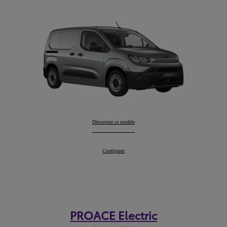
PROACE CITY
Découvrez ce modèle
:
PROACE CITY
Configurez
:
PROACE Electric