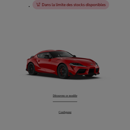
Dans la limite des stocks disponibles
Supra
Découvrez ce modèle
:
Supra
Configurez
: