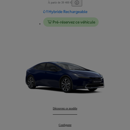
À partir de 39 400 €
Hybride Rechargeable
Pré-réservez ce véhicule
Prius Hybride Rechargeable
Découvrez ce modèle
:
Prius Hybride Rechargeable
Configurez
: