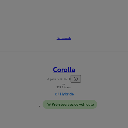
Découvrez-la
Corolla
À partir de 30 050 €
ou
Lire les mentions légales
335 € /mois
Hybride
Pré-réservez ce véhicule