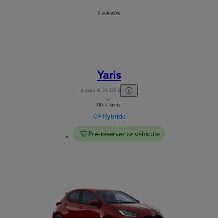
Nouvelle Aygo X
Configurez
:
Yaris
À partir de 21 350 €
ou
Lire les mentions légales
184 € /mois
Hybride
Pré-réservez ce véhicule