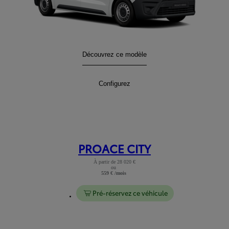
PROACE Verso
Découvrez ce modèle
:
PROACE Verso
Configurez
:
PROACE CITY
À partir de 28 020 €
ou
Lire les mentions légales
559 € /mois
Pré-réservez ce véhicule