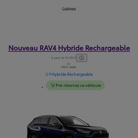
Nouveau bZ4X
Configurez
:
Nouveau RAV4 Hybride Rechargeable
À partir de 46 450 €
ou
Lire les mentions légales
534 € /mois
Hybride Rechargeable
Pré-réservez ce véhicule