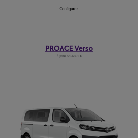
PROACE
Configurez
:
PROACE Verso
À partir de 56 970 €