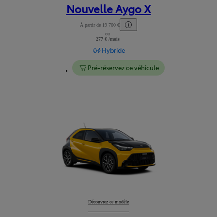
Nouvelle Aygo X
À partir de 19 700 €
ou
Lire les mentions légales
277 € /mois
Hybride
Pré-réservez ce véhicule
Nouvelle Aygo X
Découvrez ce modèle
: