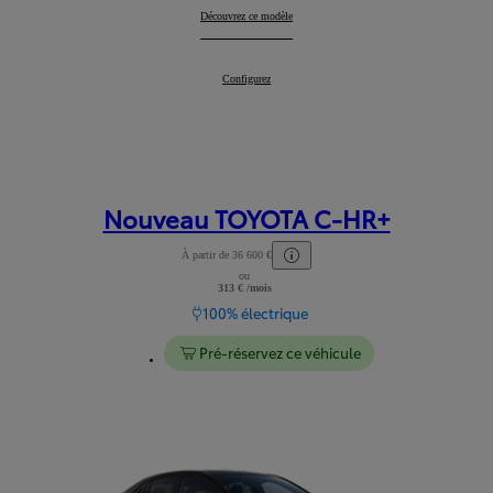
TOYOTA C-HR
Découvrez ce modèle
:
TOYOTA C-HR
Configurez
:
Nouveau TOYOTA C-HR+
À partir de 36 600 €
ou
Lire les mentions légales
313 € /mois
100% électrique
Pré-réservez ce véhicule