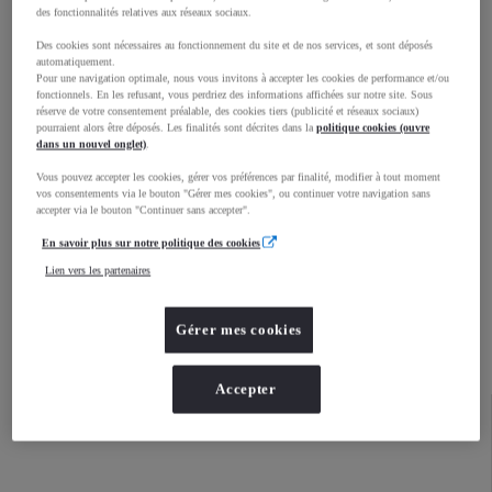
des fonctionnalités relatives aux réseaux sociaux.
Des cookies sont nécessaires au fonctionnement du site et de nos services, et sont déposés
automatiquement.
Pour une navigation optimale, nous vous invitons à accepter les cookies de performance et/ou
fonctionnels. En les refusant, vous perdriez des informations affichées sur notre site. Sous
réserve de votre consentement préalable, des cookies tiers (publicité et réseaux sociaux)
pourraient alors être déposés. Les finalités sont décrites dans la
politique cookies (ouvre
dans un nouvel onglet)
.
Vous pouvez accepter les cookies, gérer vos préférences par finalité, modifier à tout moment
vos consentements via le bouton "Gérer mes cookies", ou continuer votre navigation sans
accepter via le bouton "Continuer sans accepter".
En savoir plus sur notre politique des cookies
Yaris Cross
Découvrez ce modèle
:
Lien vers les partenaires
Yaris Cross
Configurez
:
Gérer mes cookies
Accepter