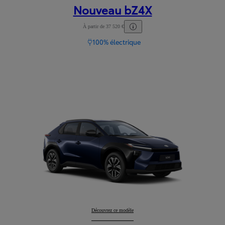
Nouveau bZ4X
À partir de 37 520 €
100% électrique
Nouveau bZ4X
Découvrez ce modèle
: