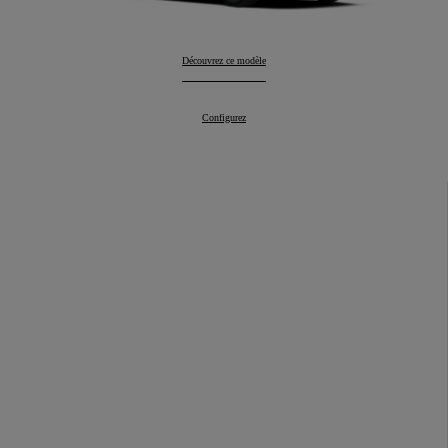
Mirai
Découvrez ce modèle
:
Mirai
Configurez
: