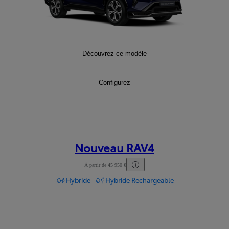
Nouveau RAV4 Hybride Rechargeable
Découvrez ce modèle
:
Nouveau RAV4 Hybride Rechargeable
Configurez
:
Nouveau RAV4
À partir de 45 950 €
Hybride
Hybride Rechargeable