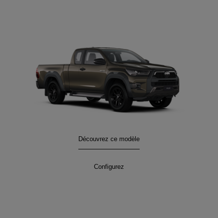
HILUX
Découvrez ce modèle
:
HILUX
Configurez
: