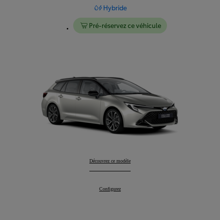
Hybride
Pré-réservez ce véhicule
Corolla Touring Sports
Découvrez ce modèle
:
Corolla Touring Sports
Configurez
: