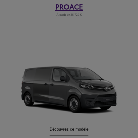
PROACE
À partir de 36 720 €
PROACE
Découvrez ce modèle
: