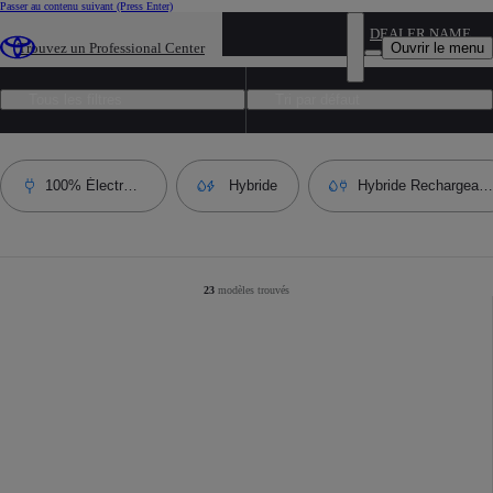
Passer au contenu suivant
(Press Enter)
DEALER NAME
trouvez votre véhicule professionnel et utilitaire
Ouvrir le menu
Trouvez un Professional Center
Tous les filtres
Tri par défaut
100% Électrique
Hybride
Hybride Rechargeabl
23
modèles trouvés
Nombre de résultats filtrés
:
23