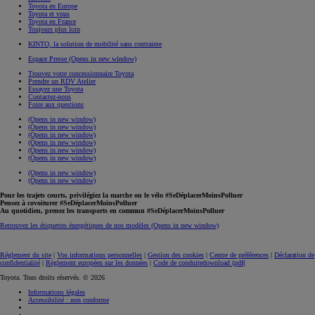
Toyota en Europe
Toyota et vous
Toyota en France
Toujours plus loin
KINTO, la solution de mobilité sans contrainte
Espace Presse
(Opens in new window)
Trouvez votre concessionnaire Toyota
Prendre un RDV Atelier
Essayez une Toyota
Contactez-nous
Foire aux questions
(Opens in new window)
(Opens in new window)
(Opens in new window)
(Opens in new window)
(Opens in new window)
(Opens in new window)
(Opens in new window)
(Opens in new window)
Pour les trajets courts, privilégiez la marche ou le vélo #SeDéplacerMoinsPolluer
Pensez à covoiturer #SeDéplacerMoinsPolluer
Au quotidien, prenez les transports en commun #SeDéplacerMoinsPolluer
Retrouvez les étiquettes énergétiques de nos modèles
(Opens in new window)
Réglement du site
|
Vos informations personnelles
|
Gestion des cookies
|
Centre de préférences
|
Déclaration de
confidentialité
|
Règlement européen sur les données
|
Code de conduite
download (pdf(
Toyota. Tous droits réservés. © 2026
Informations légales
Accessibilité : non conforme