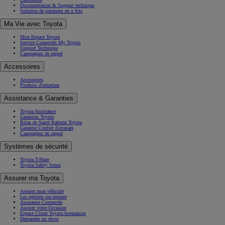
Documentation & Support technique
Solution de paiement en x fois
Ma Vie avec Toyota
Mon Espace Toyota
Service Connectés My Toyota
Support Technique
Campagnes de rappel
Accessoires
Accessoires
Produits d'entretien
Assistance & Garanties
Toyota Assistance
Garanties Toyota
Bilan de Santé Batterie Toyota
Garantie Confort Extracare
Campagnes de rappel
Systèmes de sécurité
Toyota T-Mate
Toyota Safety Sense
Assurer ma Toyota
Assurer mon véhicule
Les options sur-mesure
Assurance Connectée
Assurer votre Occasion
Espace Client Toyota Assurances
Demander un devis