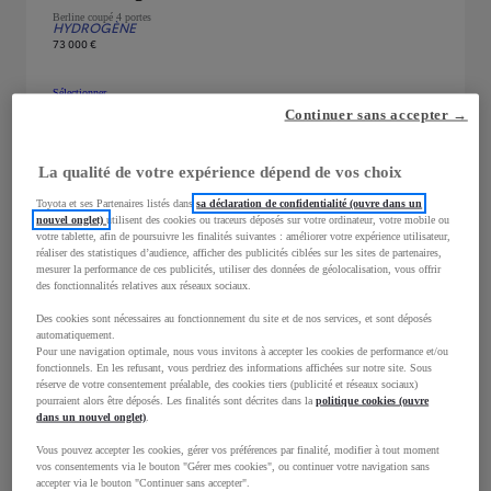
Berline coupé 4 portes
HYDROGÈNE
73 000 €
Sélectionner
Mirai
Lounge
Berline coupé 4 portes
:
Continuer sans accepter →
Ajouter au comparateur
Mirai
Lounge
Berline coupé 4 portes
:
La qualité de votre expérience dépend de vos choix
Toyota et ses Partenaires listés dans
sa déclaration de confidentialité (ouvre dans un
nouvel onglet)
utilisent des cookies ou traceurs déposés sur votre ordinateur, votre mobile ou
votre tablette, afin de poursuivre les finalités suivantes : améliorer votre expérience utilisateur,
réaliser des statistiques d’audience, afficher des publicités ciblées sur les sites de partenaires,
mesurer la performance de ces publicités, utiliser des données de géolocalisation, vous offrir
des fonctionnalités relatives aux réseaux sociaux.
Des cookies sont nécessaires au fonctionnement du site et de nos services, et sont déposés
automatiquement.
Pour une navigation optimale, nous vous invitons à accepter les cookies de performance et/ou
fonctionnels. En les refusant, vous perdriez des informations affichées sur notre site. Sous
réserve de votre consentement préalable, des cookies tiers (publicité et réseaux sociaux)
pourraient alors être déposés. Les finalités sont décrites dans la
politique cookies (ouvre
dans un nouvel onglet)
.
Vous pouvez accepter les cookies, gérer vos préférences par finalité, modifier à tout moment
vos consentements via le bouton "Gérer mes cookies", ou continuer votre navigation sans
accepter via le bouton "Continuer sans accepter".