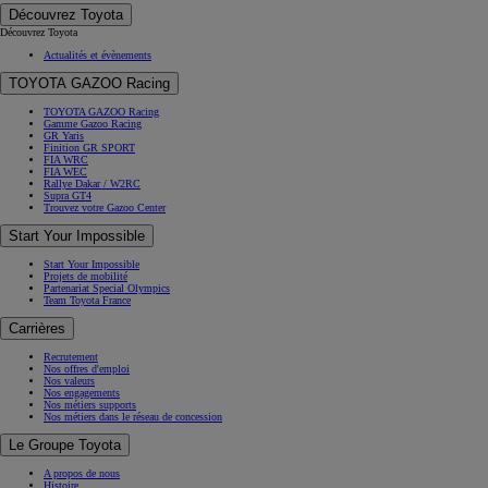
Découvrez Toyota
Découvrez Toyota
Actualités et évènements
TOYOTA GAZOO Racing
TOYOTA GAZOO Racing
Gamme Gazoo Racing
GR Yaris
Finition GR SPORT
FIA WRC
FIA WEC
Rallye Dakar / W2RC
Supra GT4
Trouvez votre Gazoo Center
Start Your Impossible
Start Your Impossible
Projets de mobilité
Partenariat Special Olympics
Team Toyota France
Carrières
Recrutement
Nos offres d'emploi
Nos valeurs
Nos engagements
Nos métiers supports
Nos métiers dans le réseau de concession
Le Groupe Toyota
A propos de nous
Histoire