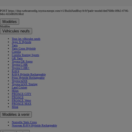
POST https://dxp-webcarconfig.toyota-europe.com/v1/BuildAndBuy/fr/fr?path=model/ded7608c-09b2-4746-
b8cc-6550859538cd
Modèles
Modèles
Véhicules neufs
Tous les véhicules neufs
Aygo X Hybride
Yaris
Yaris Cross Hybride
Corolla
Corolla Touring Sports
GR Yaris
Toyota GR Supra
Toyota C-HR
Toyota C-HR+
RAV4
RAV4 Hybride Rechargeable
Prius Hybride Rechargeable
Toyota bZ4X
Toyota bZ4X Touring
Land Cruiser
Hilux
PROACE CITY
PROACE
PROACE Verso
PROACE MAX
Mirai
Modèles à venir
Nouvelle Yaris Cross
Nouveau RAV4 Hybride Rechargeable