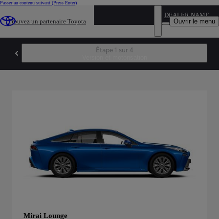
Passer au contenu suivant
(Press Enter)
DEALER NAME
Ouvrir le menu
Trouvez un partenaire Toyota
Étape 1 sur 4
Version et motorisation
Choisissez la finition
Mirai Lounge