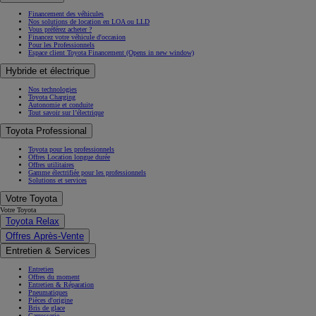
Financement des véhicules
Nos solutions de location en LOA ou LLD
Vous préférez acheter ?
Financez votre véhicule d'occasion
Pour les Professionnels
Espace client Toyota Financement
(Opens in new window)
Hybride et électrique
Nos technologies
Toyota Charging
Autonomie et conduite
Tout savoir sur l’électrique
Toyota Professional
Toyota pour les professionnels
Offres Location longue durée
Offres utilitaires
Gamme électrifiée pour les professionnels
Solutions et services
Votre Toyota
Votre Toyota
Toyota Relax
Offres Après-Vente
Entretien & Services
Entretien
Offres du moment
Entretien & Réparation
Pneumatiques
Pièces d'origine
Bris de glace
Carrosserie