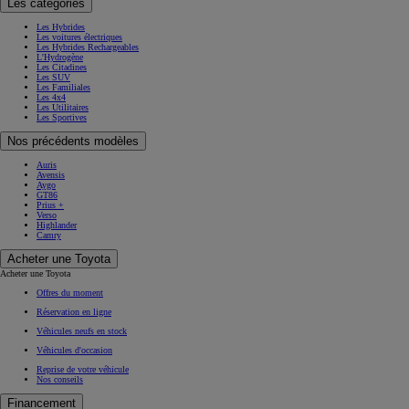
Les catégories
Les Hybrides
Les voitures électriques
Les Hybrides Rechargeables
L'Hydrogène
Les Citadines
Les SUV
Les Familiales
Les 4x4
Les Utilitaires
Les Sportives
Nos précédents modèles
Auris
Avensis
Aygo
GT86
Prius +
Verso
Highlander
Camry
Acheter une Toyota
Acheter une Toyota
Offres du moment
Réservation en ligne
Véhicules neufs en stock
Véhicules d'occasion
Reprise de votre véhicule
Nos conseils
Financement