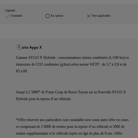
Légende
Standard
En option
Non applicable
Toyota Aygo X
1
Gamme AYGO X Hybride : consommations mixtes combinées (L/100 km) et
émissions de CO2 combinées (g/km) selon norme WLTP : de 3,7 à 3,9 et de
85 à 89.
Jusqu’à 2 500€* de Prime Coup de Boost Toyota sur la Nouvelle AYGO X
Hybride pour la reprise d’un véhicule.
*Offre réservée aux particuliers non cumulable avec toute autre offre en cours
se composant de 2 000€ de remise pour la reprise d’un véhicule et 500€ de
remise supplémentaire si le véhicule repris est âgé de plus de 8 ans. Offre