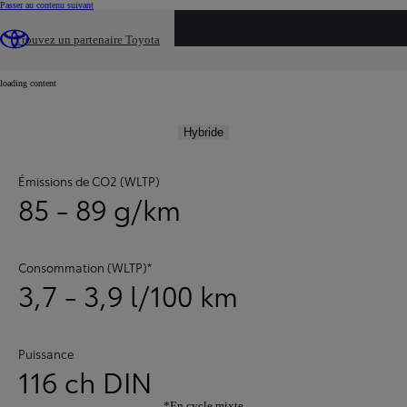
(Press Enter)
Passer au contenu suivant
...
Trouvez un partenaire Toyota
Véhicules neufs
Aygo X hybride
loading content
Hybride
Émissions de CO2 (WLTP)
85 - 89 g/km
Consommation (WLTP)*
3,7 - 3,9 l/100 km
Puissance
116 ch DIN
*En cycle mixte