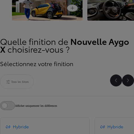
Un style distinctif, empreint
Open card
d’émotion
Un espace raffiné
Quelle finition de
Nouvelle Aygo
X
choisirez-vous ?
Sélectionnez votre finition
Tous les filtres
Faire dé
Fai
Afficher uniquement les différences
Hybride
Hybride