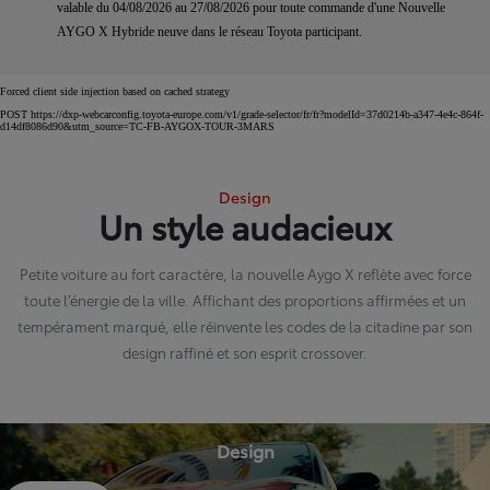
valable du 04/08/2026 au 27/08/2026 pour toute commande d'une Nouvelle
AYGO X Hybride neuve dans le réseau Toyota participant.
Forced client side injection based on cached strategy
POST https://dxp-webcarconfig.toyota-europe.com/v1/grade-selector/fr/fr?modelId=37d0214b-a347-4e4c-864f-
d14df8086d90&utm_source=TC-FB-AYGOX-TOUR-3MARS
Design
Un style audacieux
Petite voiture au fort caractère, la nouvelle Aygo X reflète avec force
toute l’énergie de la ville. Affichant des proportions affirmées et un
tempérament marqué, elle réinvente les codes de la citadine par son
design raffiné et son esprit crossover.
Design