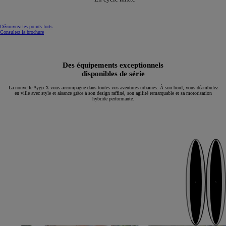
Découvrez les points forts
Consultez la brochure
Des équipements exceptionnels
disponibles de série
La nouvelle Aygo X vous accompagne dans toutes vos aventures urbaines. À son bord, vous déambulez
en ville avec style et aisance grâce à son design raffiné, son agilité remarquable et sa motorisation
hybride performante.
Continuez
Étape pré