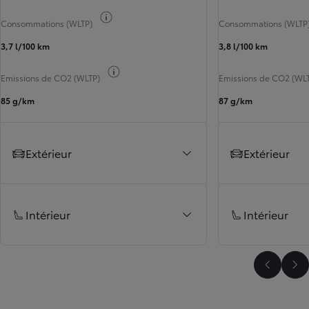
Afficher les informations carburant
Consommations (WLTP)
Consommations (WLTP
3,7 l/100 km
3,8 l/100 km
Afficher les informations carburant
Emissions de CO2 (WLTP)
Emissions de CO2 (WL
85 g/km
87 g/km
Extérieur
Extérieur
Intérieur
Intérieur
Faire dé
Fai