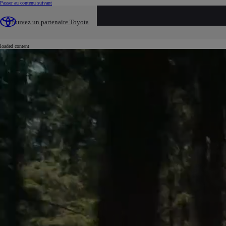
(Press Enter)
Passer au contenu suivant
...
Trouvez un partenaire Toyota
Véhicules neufs
Toyota RAV4 hybride
loaded content