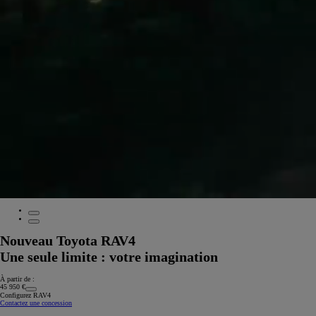
Nouveau Toyota RAV4
Une seule limite : votre imagination
À partir de :
45 950 €
Configurez RAV4
Contactez une concession