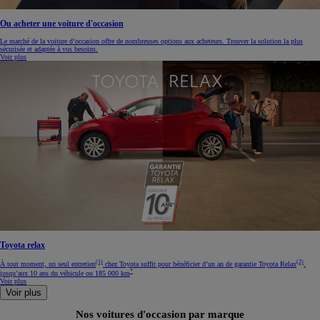
Ou acheter une voiture d'occasion
Le marché de la voiture d’occasion offre de nombreuses options aux acheteurs. Trouver la solution la plus
sécurisée et adaptée à vos besoins.
Voir plus
Toyota relax
(1)
(2)
À tout moment, un seul entretien
chez Toyota suffit pour bénéficier d’un an de garantie Toyota Relax
,
*
jusqu’aux 10 ans du véhicule ou 185 000 km
Voir plus
Voir plus
Nos voitures d'occasion par marque