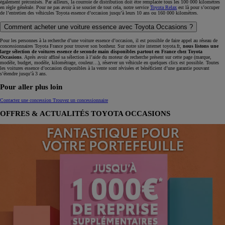
également préconisés. Par ailleurs, la courroie de distribution doit être remplacée tous les 100 000 kilomètres
en règle générale. Pour ne pas avoir à se soucier de tout cela, notre service
Toyota Relax
est là pour s’occuper
de l’entretien des véhicules Toyota essence d’occasion jusqu’à leurs 10 ans ou 160 000 kilomètres.
Comment acheter une voiture essence avec Toyota Occasions ?
Pour les personnes à la recherche d’une voiture essence d’occasion, il est possible de faire appel au réseau de
concessionnaires Toyota France pour trouver son bonheur. Sur notre site internet toyota.fr,
nous listons une
large sélection de voitures essence de seconde main disponibles partout en France chez Toyota
Occasions
. Après avoir affiné sa sélection à l’aide du moteur de recherche présent sur cette page (marque,
modèle, budget, modèle, kilométrage, couleur…), réserver un véhicule en quelques clics est possible. Toutes
les voitures essence d’occasion disponibles à la vente sont révisées et bénéficient d’une garantie pouvant
s’étendre jusqu’à 3 ans.
Pour aller plus loin
Contactez une concession
Trouvez un concessionnaire
OFFRES & ACTUALITÉS TOYOTA OCCASIONS