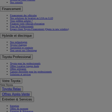
Nos conseils
Financement
Financement des véhicules
Nos solutions de location en LOA ou LLD
Vous préférez acheter ?
Financez votre véhicule d'occasion
Pour les Professionnels
Espace client Toyota Financement
(Opens in new window)
Hybride et électrique
Nos technologies
Toyota Charging
Autonomie et conduite
Tout savoir sur l’électrique
Toyota Professional
Toyota pour les professionnels
Offres Location longue durée
Offres utilitaires
Gamme électrifiée pour les professionnels
Solutions et services
Votre Toyota
Votre Toyota
Toyota Relax
Offres Après-Vente
Entretien & Services
Entretien
Offres du moment
Entretien & Réparation