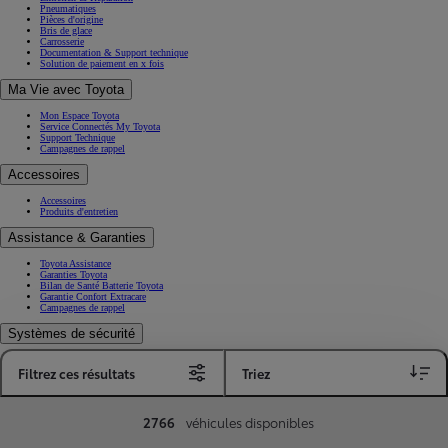
Pneumatiques
Pièces d'origine
Bris de glace
Carrosserie
Documentation & Support technique
Solution de paiement en x fois
Ma Vie avec Toyota
Mon Espace Toyota
Service Connectés My Toyota
Support Technique
Campagnes de rappel
Accessoires
Accessoires
Produits d'entretien
Assistance & Garanties
Toyota Assistance
Garanties Toyota
Bilan de Santé Batterie Toyota
Garantie Confort Extracare
Campagnes de rappel
Systèmes de sécurité
Toyota T-Mate
Filtrez ces résultats
Triez
Toyota Safety Sense
Assurer ma Toyota
2766
véhicules disponibles
Assurer mon véhicule
Les options sur-mesure
Assurance Connectée