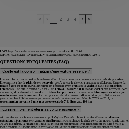
1
2
3
4
First Page
Previous page
Next page
Last Page
POST https://usc-webcomponents.toyota-europe.com/v1/car-filter/fr/fr?
carFilter=used&brand=toyota&uscEnv=production&sortOrder=published&fuelType=1
QUESTIONS FRÉQUENTES (FAQ)
Quelle est la consommation d’une voiture essence ?
Pour calculer la consommation de carburant d’un véhicule motorisé à l’essence, une méthode simple existe.
Elle consiste à faire le
plein de son réservoir
jusqu’à ce que le pistolet à la pompe se déclenche. Ensuite, la
remise à zéro du compteur
kilométrique est nécessaire avant d
’utiliser le véhicule dans des conditions
habituelles
. Une fois le réservoir « à sec », un
nouveau passage par la station-essence
sera nécessaire. A ce
moment-là, il faudra
noter le nombre de kilomètres parcourus
et le nombre de
litres ayant été utiles pour
remplir à nouveau le réservoir
. La multiplication de cette donnée chiffrée en litres par 100 donnera un
premier résultat à diviser ensuite par le nombre de kilomètres réalisés. Selon le CCFA en 2017, la
consommation moyenne d’une auto essence était de 7,31 litres aux 100 km
.
Comment bien entretenir sa voiture essence ?
Afin de bien entretenir son auto essence, qu’il s’agisse d’un véhicule neuf ou bien d’occasion,
diverses
opérations mécaniques sont à mener régulièrement
pour prolonger la durée de vie du moteur. Ainsi, tous les
10 000 kilomètres, la vidange de l’huile du moteur est recommandée avec remplacement du filtre à huile au
même moment. Au même stade, la vérification du liquide de refroidissement et son remplacement sont