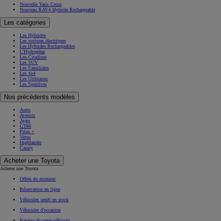
Nouvelle Yaris Cross
Nouveau RAV4 Hybride Rechargeable
Les catégories
Les Hybrides
Les voitures électriques
Les Hybrides Rechargeables
L'Hydrogène
Les Citadines
Les SUV
Les Familiales
Les 4x4
Les Utilitaires
Les Sportives
Nos précédents modèles
Auris
Avensis
Aygo
GT86
Prius +
Verso
Highlander
Camry
Acheter une Toyota
Acheter une Toyota
Offres du moment
Réservation en ligne
Véhicules neufs en stock
Véhicules d'occasion
Reprise de votre véhicule