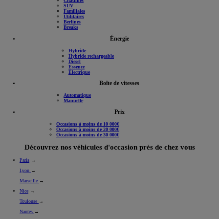
Citadines
SUV
Familiales
Utilitaires
Berlines
Breaks
Énergie
Hybride
Hybride rechargeable
Diesel
Essence
Électrique
Boîte de vitesses
Automatique
Manuelle
Prix
Occasions à moins de 10 000€
Occasions à moins de 20 000€
Occasions à moins de 30 000€
Découvrez nos véhicules d'occasion près de chez vous
Paris
→
Lyon
→
Marseille
→
Nice
→
Toulouse
→
Nantes
→