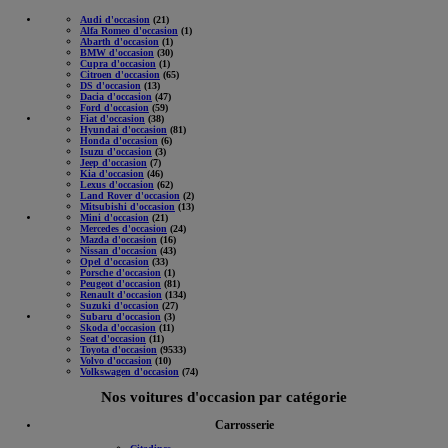
Audi d'occasion
(21)
Alfa Romeo d'occasion
(1)
Abarth d'occasion
(1)
BMW d'occasion
(30)
Cupra d'occasion
(1)
Citroen d'occasion
(65)
DS d'occasion
(13)
Dacia d'occasion
(47)
Ford d'occasion
(59)
Fiat d'occasion
(38)
Hyundai d'occasion
(81)
Honda d'occasion
(6)
Isuzu d'occasion
(3)
Jeep d'occasion
(7)
Kia d'occasion
(46)
Lexus d'occasion
(62)
Land Rover d'occasion
(2)
Mitsubishi d'occasion
(13)
Mini d'occasion
(21)
Mercedes d'occasion
(24)
Mazda d'occasion
(16)
Nissan d'occasion
(43)
Opel d'occasion
(33)
Porsche d'occasion
(1)
Peugeot d'occasion
(81)
Renault d'occasion
(134)
Suzuki d'occasion
(27)
Subaru d'occasion
(3)
Skoda d'occasion
(11)
Seat d'occasion
(11)
Toyota d'occasion
(9533)
Volvo d'occasion
(10)
Volkswagen d'occasion
(74)
Nos voitures d'occasion par catégorie
Carrosserie