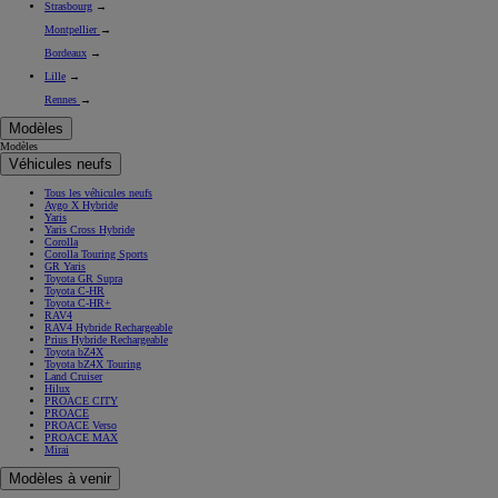
Strasbourg
→
Montpellier
→
Bordeaux
→
Lille
→
Rennes
→
Modèles
Modèles
Véhicules neufs
Tous les véhicules neufs
Aygo X Hybride
Yaris
Yaris Cross Hybride
Corolla
Corolla Touring Sports
GR Yaris
Toyota GR Supra
Toyota C-HR
Toyota C-HR+
RAV4
RAV4 Hybride Rechargeable
Prius Hybride Rechargeable
Toyota bZ4X
Toyota bZ4X Touring
Land Cruiser
Hilux
PROACE CITY
PROACE
PROACE Verso
PROACE MAX
Mirai
Modèles à venir