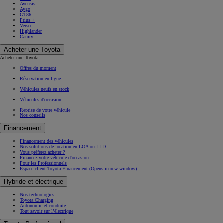
Avensis
Aygo
GT86
Prius +
Verso
Highlander
Camry
Acheter une Toyota
Acheter une Toyota
Offres du moment
Réservation en ligne
Véhicules neufs en stock
Véhicules d'occasion
Reprise de votre véhicule
Nos conseils
Financement
Financement des véhicules
Nos solutions de location en LOA ou LLD
Vous préférez acheter ?
Financez votre véhicule d'occasion
Pour les Professionnels
Espace client Toyota Financement
(Opens in new window)
Hybride et électrique
Nos technologies
Toyota Charging
Autonomie et conduite
Tout savoir sur l’électrique