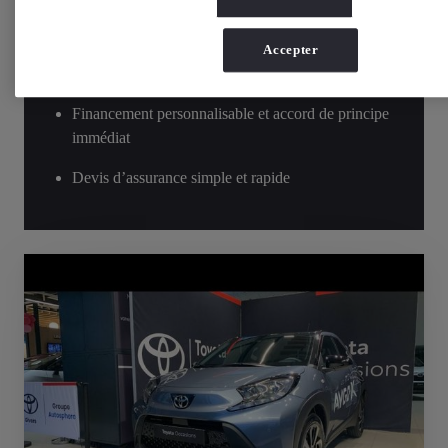
Dépôt de réservation de seulement 1€,
systématiquement restitué
Accepter
Livraison en concession ou près de chez vous
Financement personnalisable et accord de principe
immédiat
Devis d’assurance simple et rapide