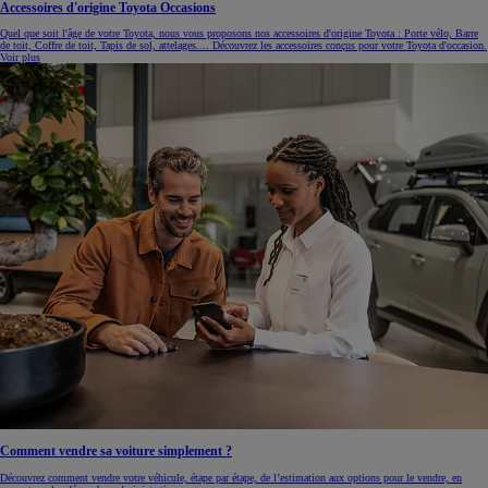
Accessoires d'origine Toyota Occasions
Quel que soit l'âge de votre Toyota, nous vous proposons nos accessoires d'origine Toyota : Porte vélo, Barre
de toit, Coffre de toit, Tapis de sol, attelages.... Découvrez les accessoires conçus pour votre Toyota d'occasion.
Voir plus
Comment vendre sa voiture simplement ?
Découvrez comment vendre votre véhicule, étape par étape, de l’estimation aux options pour le vendre, en