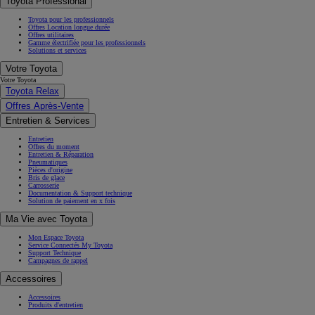
Toyota Professional
Toyota pour les professionnels
Offres Location longue durée
Offres utilitaires
Gamme électrifiée pour les professionnels
Solutions et services
Votre Toyota
Votre Toyota
Toyota Relax
Offres Après-Vente
Entretien & Services
Entretien
Offres du moment
Entretien & Réparation
Pneumatiques
Pièces d'origine
Bris de glace
Carrosserie
Documentation & Support technique
Solution de paiement en x fois
Ma Vie avec Toyota
Mon Espace Toyota
Service Connectés My Toyota
Support Technique
Campagnes de rappel
Accessoires
Accessoires
Produits d'entretien