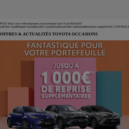
POST https://usc-webcomponents.toyota-europe.com/v1/car-filter/fr/fr?
carFilter=used&brand=toyota&uscEnv=production&sortOrder=published&location=range%3A45.757814
OFFRES & ACTUALITÉS TOYOTA OCCASIONS