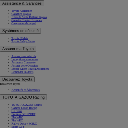
Assistance & Garanties
Toyota Assistance
Garanties Toyota
Bilan de Santé Batterie Toyota
Garantie Confort Extracare
Campagnes de rappel
Systèmes de sécurité
Toyota T-Mate
Toyota Safety Sense
Assurer ma Toyota
Assurer mon véhicule
Les options sur-mesure
Assurance Connectée
Assurer votre Occasion
Espace Client Toyota Assurances
Demander un devis
Découvrez Toyota
Découvrez Toyota
Actualités et évènements
TOYOTA GAZOO Racing
TOYOTA GAZOO Racing
Gamme Gazoo Racing
GR Yaris
Finition GR SPORT
FIA WRC
FIA WEC
Rallye Dakar / W2RC
Supra GT4