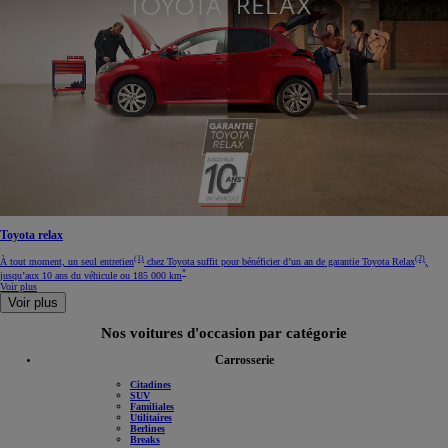
Toyota relax
(1)
(2)
À tout moment, un seul entretien
chez Toyota suffit pour bénéficier d’un an de garantie Toyota Relax
,
*
jusqu’aux 10 ans du véhicule ou 185 000 km
Voir plus
Voir plus
Nos voitures d'occasion par catégorie
Carrosserie
Citadines
SUV
Familiales
Utilitaires
Berlines
Breaks