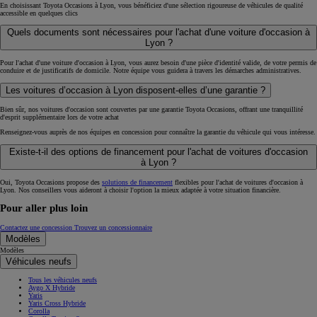
En choisissant Toyota Occasions à Lyon, vous bénéficiez d'une sélection rigoureuse de véhicules de qualité
accessible en quelques clics
Quels documents sont nécessaires pour l'achat d'une voiture d'occasion à
Lyon ?
Pour l'achat d'une voiture d'occasion à Lyon, vous aurez besoin d'une pièce d'identité valide, de votre permis de
conduire et de justificatifs de domicile. Notre équipe vous guidera à travers les démarches administratives.
Les voitures d’occasion à Lyon disposent-elles d’une garantie ?
Bien sûr, nos voitures d'occasion sont couvertes par une garantie Toyota Occasions, offrant une tranquillité
d'esprit supplémentaire lors de votre achat
Renseignez-vous auprès de nos équipes en concession pour connaître la garantie du véhicule qui vous intéresse.
Existe-t-il des options de financement pour l'achat de voitures d'occasion
à Lyon ?
Oui, Toyota Occasions propose des
solutions de financement
flexibles pour l'achat de voitures d'occasion à
Lyon. Nos conseillers vous aideront à choisir l'option la mieux adaptée à votre situation financière.
Pour aller plus loin
Contactez une concession
Trouvez un concessionnaire
Modèles
Modèles
Véhicules neufs
Tous les véhicules neufs
Aygo X Hybride
Yaris
Yaris Cross Hybride
Corolla