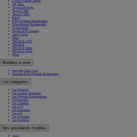
Corolla Touring Sports
GR Yaris
Toyota GR Supra
Toyota C-HR
Toyota C-HR+
RAV4
RAV4 Hybride Rechargeable
Prius Hybride Rechargeable
Toyota bZ4X
Toyota bZ4X Touring
Land Cruiser
Hilux
PROACE CITY
PROACE
PROACE Verso
PROACE MAX
Mirai
Modèles à venir
Nouvelle Yaris Cross
Nouveau RAV4 Hybride Rechargeable
Les catégories
Les Hybrides
Les voitures électriques
Les Hybrides Rechargeables
L'Hydrogène
Les Citadines
Les SUV
Les Familiales
Les 4x4
Les Utilitaires
Les Sportives
Nos précédents modèles
Auris