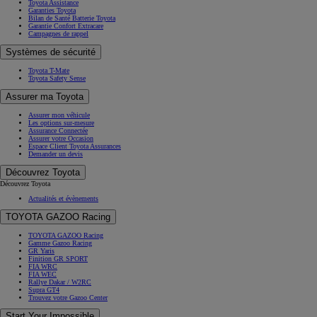
Toyota Assistance
Garanties Toyota
Bilan de Santé Batterie Toyota
Garantie Confort Extracare
Campagnes de rappel
Systèmes de sécurité
Toyota T-Mate
Toyota Safety Sense
Assurer ma Toyota
Assurer mon véhicule
Les options sur-mesure
Assurance Connectée
Assurer votre Occasion
Espace Client Toyota Assurances
Demander un devis
Découvrez Toyota
Découvrez Toyota
Actualités et évènements
TOYOTA GAZOO Racing
TOYOTA GAZOO Racing
Gamme Gazoo Racing
GR Yaris
Finition GR SPORT
FIA WRC
FIA WEC
Rallye Dakar / W2RC
Supra GT4
Trouvez votre Gazoo Center
Start Your Impossible