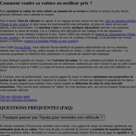
Comment vendre sa voiture au meilleur prix ?
Pour
optimiser la valeur de votre voiture au moment de sa revente
et obtenir la somme la plus élevée,
plusieurs éléments sont à prendre en compte.
Tout d’abord,
l’état du véhicule
est capital. Il est logique qu’une voiture en bon état,
avec un entretien régulier
(Opens in new window)
et dont toutes les fonctionnalités sont utilisables, ait plus de valeur qu’une auto
abîmée, voire non-roulante. Un
entretien à jour
et parfois
quelques réparations
peuvent vous permettre
d’optimiser la valeur de revente. Car si l’acheteur doit déjà prévoir une vidange et/ou des réparations
importantes, il aura tendance à négocier le prix. Faites l’effort par exemple de
changer les pneumatiques
(Opens
in new window)
, de contrôler le fonctionnement de tous les systèmes d’éclairage, et de présenter une voiture
propre à l’intérieur,
comme à l’extérieur
(Opens in new window)
.
Avec l'offre
Toyota Relax
, votre véhicule Toyota bénéficie de garantie additionnelle lors de vos entretiens
réalisés dans un centre Toyota, même lorsque le véhicule est vendu. L'offre est rattaché aux véhicule ! Le
nouveau propriétaire en bénéficie donc pleinement et sa période de validité reste identique.
L’autre élément à prendre en compte, c’est
l’acheteur lui-même
. Si vous souhaitez privilégier la vente entre
particuliers, il va falloir trouver la personne qui est réellement intéressée par votre voiture et qui est prête à faire
l’effort financier pour se l’offrir. Le risque de recevoir plusieurs propositions avec des prix très inférieurs est
élevé.
À l’inverse, avec un professionnel, vous pouvez gagner du temps et obtenir
rapidement une proposition de
rachat ou de reprise
, sans avoir à négocier le montant. Si vous utilisez par exemple le programme de reprise
Toyota, le prix proposé pour racheter votre voiture viendra en
déduction de celui de votre nouvelle
acquisition.
Vous pouvez ainsi optimiser la “valeur” de votre ancienne auto, qui servira d’apport financier pour
votre nouveau véhicule.
Voir nos véhicules neufs
Voir nos véhicules d'occasions
QUESTIONS FRÉQUENTES (FAQ)
Pourquoi passer par Toyota pour revendre son véhicule ?
En faisant confiance à Toyota pour revendre votre voiture, vous gagnez du temps en obtenant rapidement une
estimation juste de sa valeur.
Vous avez de plus la certitude de recevoir le
paiement de manière sécurisée
dans les meilleurs délais. Revendre sa voiture à un professionnel comme Toyota est un gage de
rapidité
et de
sécurité
.