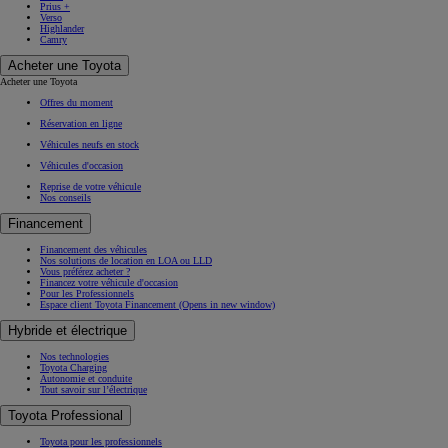
Prius +
Verso
Highlander
Camry
Acheter une Toyota
Acheter une Toyota
Offres du moment
Réservation en ligne
Véhicules neufs en stock
Véhicules d'occasion
Reprise de votre véhicule
Nos conseils
Financement
Financement des véhicules
Nos solutions de location en LOA ou LLD
Vous préférez acheter ?
Financez votre véhicule d'occasion
Pour les Professionnels
Espace client Toyota Financement
(Opens in new window)
Hybride et électrique
Nos technologies
Toyota Charging
Autonomie et conduite
Tout savoir sur l’électrique
Toyota Professional
Toyota pour les professionnels