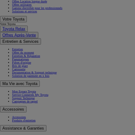
Offres Location longue durée
Offres utilitaires
Gamme électrifiée pour les professionnels
Solutions et services
Votre Toyota
Votre Toyota
Toyota Relax
Offres Après-Vente
Entretien & Services
Entretien
Offres du moment
Entretien & Réparation
Pneumatiques
Pièces d'origine
Bris de glace
Carrosserie
Documentation & Support technique
Solution de paiement en x fois
Ma Vie avec Toyota
Mon Espace Toyota
Service Connectés My Toyota
Support Technique
Campagnes de rappel
Accessoires
Accessoires
Produits d'entretien
Assistance & Garanties