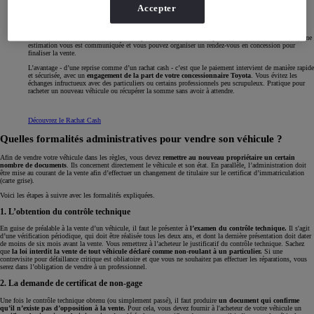
Accepter
Vous ne souhaitez pas vendre votre véhicule pour en racheter un nouveau et/ou vous voulez vous-
même trouver une nouvelle voiture sans passer par une reprise ? Alors, vous pouvez opter pour
le
rachat cash
. Dans ce cas, comme pour une reprise, vous pouvez utiliser l’outil d’estimation de la
valeur de votre voiture.
Toutes les marques et tous les modèles peuvent être évalués
. Ensuite, une
estimation vous est communiquée et vous pouvez organiser un rendez-vous en concession pour
finaliser la vente.
L’avantage - d’une reprise comme d’un rachat cash - c’est que le paiement intervient de manière rapide
et sécurisée, avec un
engagement de la part de votre concessionnaire Toyota
. Vous évitez les
échanges infructueux avec des particuliers ou certains professionnels peu scrupuleux. Pratique pour
racheter un nouveau véhicule ou récupérer la somme sans avoir à attendre.
Découvrez le Rachat Cash
Quelles formalités administratives pour vendre son véhicule ?
Afin de vendre votre véhicule dans les règles, vous devez
remettre au nouveau propriétaire un certain
nombre de documents
. Ils concernent directement le véhicule et son état. En parallèle, l’administration doit
être mise au courant de la vente afin d’effectuer un changement de titulaire sur le certificat d’immatriculation
(carte grise).
Voici les étapes à suivre avec les formalités expliquées.
1. L’obtention du contrôle technique
En guise de préalable à la vente d’un véhicule, il faut le présenter à
l’examen du contrôle technique.
Il s'agit
d’une vérification périodique, qui doit être réalisée tous les deux ans, et dont la dernière présentation doit dater
de moins de six mois avant la vente. Vous remettrez à l’acheteur le justificatif du contrôle technique. Sachez
que
la loi interdit la vente de tout véhicule déclaré comme non-roulant à un particulier.
Si une
contrevisite pour défaillance critique est obliatoire et que vous ne souhaitez pas effectuer les réparations, vous
serez dans l’obligation de vendre à un professionnel.
2. La demande de certificat de non-gage
Une fois le contrôle technique obtenu (ou simplement passé), il faut produire
un document qui confirme
qu’il n’existe pas d’opposition à la vente.
Pour cela, vous devez fournir à l'acheteur de votre véhicule un