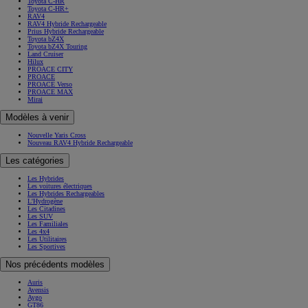
Toyota C-HR
Toyota C-HR+
RAV4
RAV4 Hybride Rechargeable
Prius Hybride Rechargeable
Toyota bZ4X
Toyota bZ4X Touring
Land Cruiser
Hilux
PROACE CITY
PROACE
PROACE Verso
PROACE MAX
Mirai
Modèles à venir
Nouvelle Yaris Cross
Nouveau RAV4 Hybride Rechargeable
Les catégories
Les Hybrides
Les voitures électriques
Les Hybrides Rechargeables
L'Hydrogène
Les Citadines
Les SUV
Les Familiales
Les 4x4
Les Utilitaires
Les Sportives
Nos précédents modèles
Auris
Avensis
Aygo
GT86