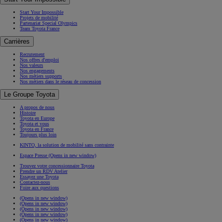
Start Your Impossible
Projets de mobilité
Partenariat Special Olympics
Team Toyota France
Carrières
Recrutement
Nos offres d'emploi
Nos valeurs
Nos engagements
Nos métiers supports
Nos métiers dans le réseau de concession
Le Groupe Toyota
A propos de nous
Histoire
Toyota en Europe
Toyota et vous
Toyota en France
Toujours plus loin
KINTO, la solution de mobilité sans contrainte
Espace Presse
(Opens in new window)
Trouvez votre concessionnaire Toyota
Prendre un RDV Atelier
Essayez une Toyota
Contactez-nous
Foire aux questions
(Opens in new window)
(Opens in new window)
(Opens in new window)
(Opens in new window)
(Opens in new window)