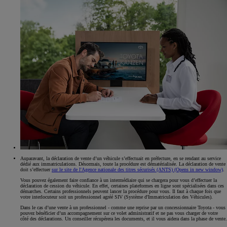
Auparavant, la déclaration de vente d’un véhicule s’effectuait en préfecture, en se rendant au service
dédié aux immatriculations. Désormais, toute la procédure est dématérialisée. La déclaration de vente
doit s’effectuer
sur le site de l'Agence nationale des titres sécurisés (ANTS)
(Opens in new window)
.
Vous pouvez également faire confiance à un intermédiaire qui se chargera pour vous d’effectuer la
déclaration de cession du véhicule. En effet, certaines plateformes en ligne sont spécialisées dans ces
démarches. Certains professionnels peuvent lancer la procédure pour vous. Il faut à chaque fois que
votre interlocuteur soit un professionnel agréé SIV (Système d'Immatriculation des Véhicules).
Dans le cas d’une vente à un professionnel - comme une reprise par un concessionnaire Toyota - vous
pouvez bénéficier d’un accompagnement sur ce volet administratif et ne pas vous charger de votre
côté des déclarations. Un conseiller récupérera les documents, et il vous aidera dans la phase de vente.