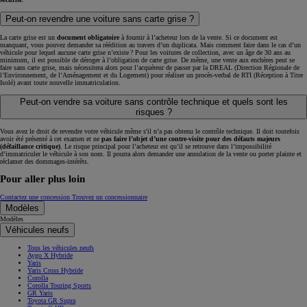
Peut-on revendre une voiture sans carte grise ?
La carte grise est un
document obligatoire
à fournir à l’acheteur lors de la vente. Si ce document est
manquant, vous pouvez demander sa réédition au travers d’un duplicata. Mais comment faire dans le cas d’un
véhicule pour lequel aucune carte grise n’existe ? Pour les voitures de collection, avec un âge de 30 ans au
minimum, il est possible de déroger à l’obligation de carte grise. De même, une vente aux enchères peut se
faire sans carte grise, mais nécessitera alors pour l’acquéreur de passer par la DREAL (Direction Régionale de
l’Environnement, de l’Aménagement et du Logement) pour réaliser un procès-verbal de RTI (Réception à Titre
Isolé) avant toute nouvelle immatriculation.
Peut-on vendre sa voiture sans contrôle technique et quels sont les
risques ?
Vous avez le droit de revendre votre véhicule même s'il n’a pas obtenu le contrôle technique. Il doit toutefois
avoir été présenté à cet examen et ne
pas faire l’objet d’une contre-visite pour des défauts majeurs
(défaillance critique)
. Le risque principal pour l’acheteur est qu’il se retrouve dans l’impossibilité
d’immatriculer le véhicule à son nom. Il pourra alors demander une annulation de la vente ou porter plainte et
réclamer des dommages-intérêts.
Pour aller plus loin
Contactez une concession
Trouvez un concessionnaire
Modèles
Modèles
Véhicules neufs
Tous les véhicules neufs
Aygo X Hybride
Yaris
Yaris Cross Hybride
Corolla
Corolla Touring Sports
GR Yaris
Toyota GR Supra