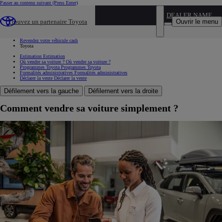
Passer au contenu suivant
(Press Enter)
...
DEALER NAME
Ouvrir le menu
Trouvez un partenaire Toyota
Les offres Toyota du moment
Offres Toyota occasions
Revendez votre véhicule cash
Toyota
Estimation
Estimation
Où vendre sa voiture ?
Où vendre sa voiture ?
Programmes Toyota
Programmes Toyota
Formalités administratives
Formalités administratives
Déclarer la vente
Déclarer la vente
Défilement vers la gauche
Défilement vers la droite
Comment vendre sa voiture simplement ?