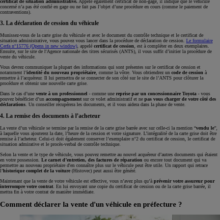
certificat de situation administrative.
Appelé également certificat de non-gage, il indique que le véhicule
concerné n’a pas été confié en gage ou ne fait pas l’objet d’une procédure en cours (comme le paiement de
contraventions).
3. La déclaration de cession du véhicule
Munissez-vous de la carte grise du véhicule et avec le document du contrôle technique et le certificat de
situation administrative, vous pouvez vous lancer dans la procédure de déclaration de cession.
Le formulaire
Cerfa n°15776
(Opens in new window)
, appelé
certificat de cession
, est à compléter en deux exemplaires.
Ensuite, sur le site de l'Agence nationale des titres sécurisés (ANTS), il vous suffit d’initier la procédure de
vente du véhicule.
Vous devrez communiquer la plupart des informations qui sont présentes sur le certificat de cession et
notamment l’
identité du nouveau propriétaire
, comme la vôtre. Vous obtiendrez un
code de cession
à
remettre à l’acquéreur. Il lui permettra de se connecter de son côté sur le site de l’ANTS pour clôturer la
procédure et obtenir une nouvelle carte grise.
Dans le cas d’une
vente à un professionnel
- comme une
reprise par un concessionnaire Toyota
- vous
pouvez bénéficier d’un
accompagnement
sur ce volet administratif et ne
pas vous charger de votre côté des
déclarations
. Un conseiller récupérera les documents, et il vous aidera dans la phase de vente.
4. La remise des documents à l’acheteur
La vente d’un véhicule se termine par la remise de la carte grise barrée avec sur celle-ci la mention “
vendu le
”,
à laquelle vous ajouterez la date, l’heure de la cession et votre signature. L’intégralité de la carte grise doit être
remise à l’acheteur. Celui-ci doit également conserver l’exemplaire n°2 du certificat de cession, le certificat de
situation admirative et le procès-verbal de contrôle technique.
Selon la vente et le type de véhicule, vous pouvez remettre au nouvel acquéreur d’autres documents qui étaient
en votre possession.
Le carnet d’entretien, des factures de réparation
ou encore tout document qui va
permettre au nouveau propriétaire d'en connaître plus sur le véhicule peut être utile. Un rapport qui retrace
l’
historique complet de la voiture
(Histovec) peut aussi être généré.
Maintenant que la vente de votre véhicule est effective, vous n’avez plus qu’à
prévenir votre assureur pour
interrompre votre contrat
. En lui envoyant une copie du certificat de cession ou de la carte grise barrée, il
mettra fin à votre contrat de manière immédiate.
Comment déclarer la vente d'un véhicule en préfecture ?