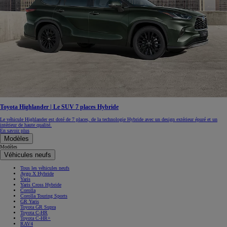
Toyota Highlander | Le SUV 7 places Hybride
Le véhicule Highlander est doté de 7 places, de la technologie Hybride avec un design extérieur épuré et un
intérieur de haute qualité.
En savoir plus
Modèles
Modèles
Véhicules neufs
Tous les véhicules neufs
Aygo X Hybride
Yaris
Yaris Cross Hybride
Corolla
Corolla Touring Sports
GR Yaris
Toyota GR Supra
Toyota C-HR
Toyota C-HR+
RAV4