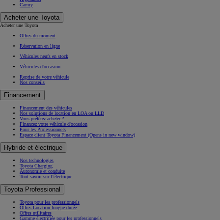
Camry
Acheter une Toyota
Acheter une Toyota
Offres du moment
Réservation en ligne
Véhicules neufs en stock
Véhicules d'occasion
Reprise de votre véhicule
Nos conseils
Financement
Financement des véhicules
Nos solutions de location en LOA ou LLD
Vous préférez acheter ?
Financez votre véhicule d'occasion
Pour les Professionnels
Espace client Toyota Financement
(Opens in new window)
Hybride et électrique
Nos technologies
Toyota Charging
Autonomie et conduite
Tout savoir sur l’électrique
Toyota Professional
Toyota pour les professionnels
Offres Location longue durée
Offres utilitaires
Gamme électrifiée pour les professionnels