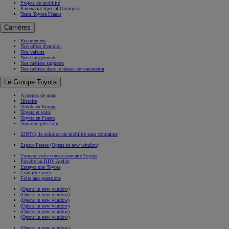
Projets de mobilité
Partenariat Special Olympics
Team Toyota France
Carrières
Recrutement
Nos offres d'emploi
Nos valeurs
Nos engagements
Nos métiers supports
Nos métiers dans le réseau de concession
Le Groupe Toyota
A propos de nous
Histoire
Toyota en Europe
Toyota et vous
Toyota en France
Toujours plus loin
KINTO, la solution de mobilité sans contrainte
Espace Presse
(Opens in new window)
Trouvez votre concessionnaire Toyota
Prendre un RDV Atelier
Essayez une Toyota
Contactez-nous
Foire aux questions
(Opens in new window)
(Opens in new window)
(Opens in new window)
(Opens in new window)
(Opens in new window)
(Opens in new window)
(Opens in new window)