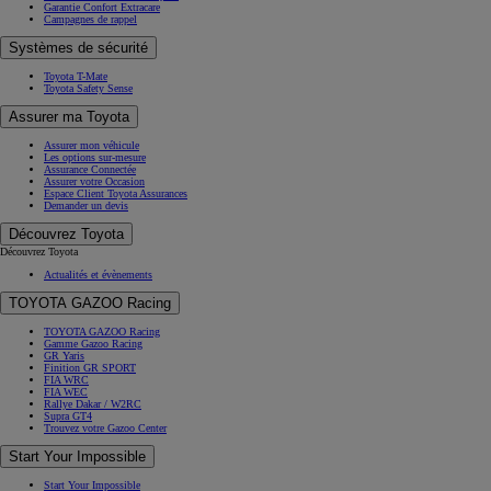
Garantie Confort Extracare
Campagnes de rappel
Systèmes de sécurité
Toyota T-Mate
Toyota Safety Sense
Assurer ma Toyota
Assurer mon véhicule
Les options sur-mesure
Assurance Connectée
Assurer votre Occasion
Espace Client Toyota Assurances
Demander un devis
Découvrez Toyota
Découvrez Toyota
Actualités et évènements
TOYOTA GAZOO Racing
TOYOTA GAZOO Racing
Gamme Gazoo Racing
GR Yaris
Finition GR SPORT
FIA WRC
FIA WEC
Rallye Dakar / W2RC
Supra GT4
Trouvez votre Gazoo Center
Start Your Impossible
Start Your Impossible