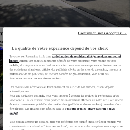
Continuer sans accepter →
Toyota Corolla
Une conduite à la fois douce et réactive grâce à un mode électrique en ville. La Corolla berline Hybride Toyota
combine performance et basse consommation.
La qualité de votre expérience dépend de vos choix
Découvrez Corolla
Toyota et ses Partenaires listés dans
sa déclaration de confidentialité (ouvre dans un nouvel
onglet)
utilisent des cookies ou traceurs déposés sur votre ordinateur, votre mobile ou votre
tablette, afin de poursuivre les finalités suivantes : améliorer votre expérience utilisateur, réaliser
des statistiques d’audience, afficher des publicités ciblées sur les sites de partenaires, mesurer la
performance de ces publicités, utiliser des données de géolocalisation, vous offrir des
fonctionnalités relatives aux réseaux sociaux.
Des cookies sont nécessaires au fonctionnement du site et de nos services, et sont déposés
automatiquement.
Pour une navigation optimale, nous vous invitons à accepter les cookies de performance et/ou
fonctionnels. En les refusant, vous perdriez des informations affichées sur notre site. Sous réserve
de votre consentement préalable, des cookies tiers (publicité et réseaux sociaux) pourraient alors
être déposés. Les finalités sont décrites dans la
politique cookies (ouvre dans un nouvel
onglet)
.
Vous pouvez accepter les cookies, gérer vos préférences par finalité, modifier à tout moment vos
consentements via le bouton "Gérer mes cookies", ou continuer votre navigation sans accepter via