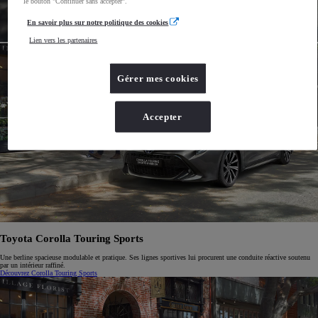
le bouton "Continuer sans accepter".
En savoir plus sur notre politique des cookies
Lien vers les partenaires
Gérer mes cookies
Accepter
Toyota Corolla Touring Sports
Une berline spacieuse modulable et pratique. Ses lignes sportives lui procurent une conduite réactive soutenu
par un intérieur raffiné.
Découvrez Corolla Touring Sports