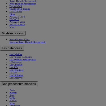
RAV4 Hybride Rechargeable
Prius Hybride Rechargeable
Toyota bZ4X
Toyota bZ4X Touring
Land Cruiser
Hilux
PROACE CITY
PROACE
PROACE Verso
PROACE MAX
Mirai
Modèles à venir
Nouvelle Yaris Cross
Nouveau RAV4 Hybride Rechargeable
Les catégories
Les Hybrides
Les voitures électriques
Les Hybrides Rechargeables
L'Hydrogène
Les Citadines
Les SUV
Les Familiales
Les 4x4
Les Utilitaires
Les Sportives
Nos précédents modèles
Auris
Avensis
Aygo
GT86
Prius +
Verso
Highlander