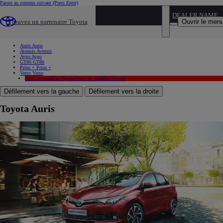
Passer au contenu suivant
(Press Enter)
...
DEALER NAME
Ouvrir le men
Trouvez un partenaire Toyota
Toyota
Auris
Auris
Auris
Avensis
Avensis
Aygo
Aygo
GT86
GT86
Prius +
Prius +
Verso
Verso
Tous les modèles Toyota
Tous les modèles Toyota
Défilement vers la gauche
Défilement vers la droite
Toyota Auris