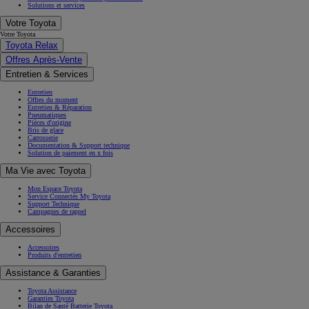
Solutions et services
Votre Toyota
Votre Toyota
Toyota Relax
Offres Après-Vente
Entretien & Services
Entretien
Offres du moment
Entretien & Réparation
Pneumatiques
Pièces d'origine
Bris de glace
Carrosserie
Documentation & Support technique
Solution de paiement en x fois
Ma Vie avec Toyota
Mon Espace Toyota
Service Connectés My Toyota
Support Technique
Campagnes de rappel
Accessoires
Accessoires
Produits d'entretien
Assistance & Garanties
Toyota Assistance
Garanties Toyota
Bilan de Santé Batterie Toyota