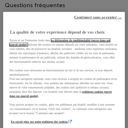
le
Questions fréquentes
s'affichent
contenu.
automatiqu
pour
Continuer sans accepter →
Qu'est ce que l'offre Toyota Relax et comment
faciliter
puis-je en profiter ?
la
La qualité de votre expérience dépend de vos choix
sélection.
Ma batterie s'est déchargée après une période
Toyota et ses Partenaires listés dans
sa déclaration de confidentialité (ouvre dans un
nouvel onglet)
utilisent des cookies ou traceurs déposés sur votre ordinateur, votre mobile ou
prolongée d’immobilisation, que faire ?
votre tablette, afin de poursuivre les finalités suivantes : améliorer votre expérience utilisateur,
réaliser des statistiques d’audience, afficher des publicités ciblées sur les sites de partenaires,
mesurer la performance de ces publicités, utiliser des données de géolocalisation, vous offrir
J’ai acheté un véhicule TOYOTA à l’étranger :
des fonctionnalités relatives aux réseaux sociaux.
comment le faire homologuer en France ?
Des cookies sont nécessaires au fonctionnement du site et de nos services, et sont déposés
automatiquement.
Pour une navigation optimale, nous vous invitons à accepter les cookies de performance et/ou
Comment ajouter/supprimer un véhicule dans
fonctionnels. En les refusant, vous perdriez des informations affichées sur notre site. Sous
réserve de votre consentement préalable, des cookies tiers (publicité et réseaux sociaux)
Ma Toyota ?
pourraient alors être déposés. Les finalités sont décrites dans la
politique cookies (ouvre
dans un nouvel onglet)
.
Votre consommation réelle est supérieure à la
Vous pouvez accepter les cookies, gérer vos préférences par finalité, modifier à tout moment
consommation indiquée sur la brochure
vos consentements via le bouton "Gérer mes cookies", ou continuer votre navigation sans
accepter via le bouton "Continuer sans accepter".
TOYOTA ?
En savoir plus sur notre politique des cookies