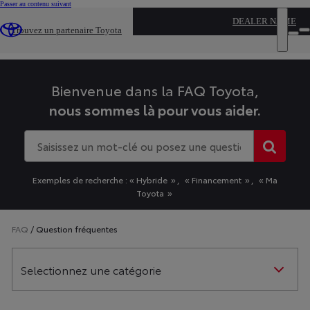
(Press
Passer au contenu suivant
Enter)
...
DEALER NAME
Trouvez un partenaire Toyota
O
Informations légales
l
Faq Toyota
m
Les
informations
Bienvenue dans la FAQ Toyota,
que
nous sommes là pour vous aider.
vous
avez
Lorsque
sélectionnées
l'on
ont
saisit
été
Exemples de recherche :
Hybride
Financement
Ma
des
chargées.
Toyota
valeurs
Utilisez
dans
la
la
FAQ
Question fréquentes
touche
barre
Tab
de
pour
Selectionnez une catégorie
recherche,
naviguer
des
dans
suggestions