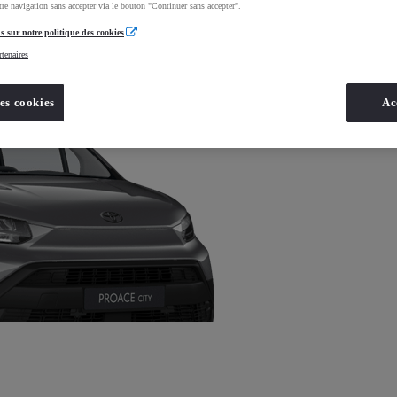
re navigation sans accepter via le bouton "Continuer sans accepter".
s sur notre politique des cookies
rtenaires
tre loyer ?
es cookies
Ac
r, restituer ou conserver votre (vos) véhicule(s)