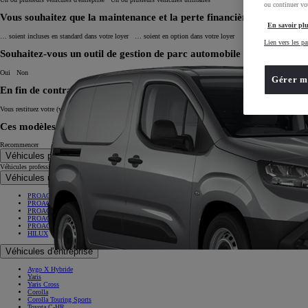
ou continuer vot
Vous souhaitez que la maintenance et la perte financière...
En savoir plu
… soient incluses en standard dans votre loyer
… soient en option dans votre loyer
Lien vers les pa
Souhaitez-vous un outil de gestion de parc automobile inclus dans vo
Oui
Non
Gérer m
En fin de contrat,
Vous restituez votre (vos) véhicule(s) et repartez avec une (des) voiture(s) neuve(s)
Vous hésitez entre renouvele
Ces modèles sont faits pour vous !
Recommencer
Véhicules professionnels
Véhicules professionnels
Véhicules utilitaires
PROACE CITY
PROACE
PROACE MAX
PROACE MAX BENNE/PLATEAU
PROACE MAX CHASSIS/PLANCHER
HILUX
Véhicules d'entreprise
Aygo X Hybride
Yaris
Yaris Cross
Corolla
Corolla Touring Sports
Toyota C-HR