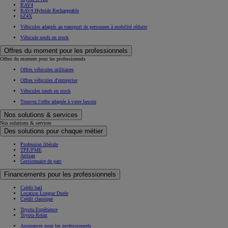
RAV4
RAV4 Hybride Rechargeable
bZ4X
Véhicules adaptés au transport de personnes à mobilité réduite
Véhicule neufs en stock
Offres du moment pour les professionnels
Offres du moment pour les professionnels
Offres véhicules utilitaires
Offres véhicules d'entreprise
Véhicules neufs en stock
Trouvez l'offre adaptée à votre besoin
Nos solutions & services
Nos solutions & services
Des solutions pour chaque métier
Profession libérale
TPE/PME
Artisan
Gestionnaire de parc
Financements pour les professionnels
Crédit bail
Location Longue Durée
À partir de 23 350 € HT
Crédit classique
Toyota Expérience
Toyota Relax
Assurances pour les professionnels