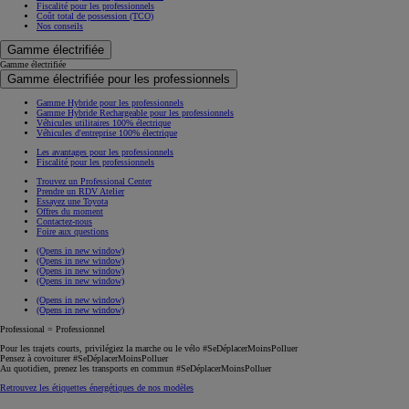
Fiscalité pour les professionnels
Coût total de possession (TCO)
Nos conseils
Gamme électrifiée
Gamme électrifiée
Gamme électrifiée pour les professionnels
Gamme Hybride pour les professionnels
Gamme Hybride Rechargeable pour les professionnels
Véhicules utilitaires 100% électrique
Véhicules d'entreprise 100% électrique
Les avantages pour les professionnels
Fiscalité pour les professionnels
Trouvez un Professional Center
Prendre un RDV Atelier
Essayez une Toyota
Offres du moment
Contactez-nous
Foire aux questions
(Opens in new window)
(Opens in new window)
(Opens in new window)
(Opens in new window)
(Opens in new window)
PROACE MAX BENNES ET PLATEAUX RIDELLES
(Opens in new window)
DIESEL
Professional = Professionnel
Pour les trajets courts, privilégiez la marche ou le vélo #SeDéplacerMoinsPolluer
Pensez à covoiturer #SeDéplacerMoinsPolluer
Au quotidien, prenez les transports en commun #SeDéplacerMoinsPolluer
Retrouvez les étiquettes énergétiques de nos modèles