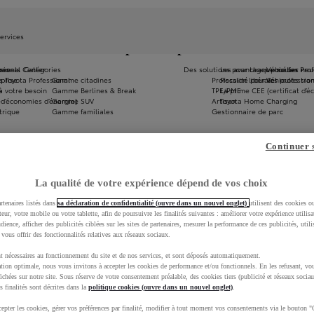
ervices
Offres LLD pour les professionnels
onnels
ires
ssional Center
Catégories
Des solutions pour chaque métier
Les avantages pour les Pro
Véhicules neu
eprise
 Toyota Professional
Gamme citadines
Profession libérale
Fiscalité pour les professio
Véhicules tra
à votre besoin
e
Gamme Berlines & Break
TPE/PME
La prime CEE (certificat d’
e
 d’économies d’énergie)
Gamme SUV
Artisan
Toyota Home Charging
trique
Gamme familiales
Gestionnaire de parc
Continuer 
La qualité de votre expérience dépend de vos choix
rtenaires listés dans
sa déclaration de confidentialité (ouvre dans un nouvel onglet)
utilisent des cookies o
teur, votre mobile ou votre tablette, afin de poursuivre les finalités suivantes : améliorer votre expérience utilisat
udience, afficher des publicités ciblées sur les sites de partenaires, mesurer la performance de ces publicités, util
 vous offrir des fonctionnalités relatives aux réseaux sociaux.
t nécessaires au fonctionnement du site et de nos services, et sont déposés automatiquement.
tion optimale, nous vous invitons à accepter les cookies de performance et/ou fonctionnels. En les refusant, vou
ichées sur notre site. Sous réserve de votre consentement préalable, des cookies tiers (publicité et réseaux sociau
s finalités sont décrites dans la
politique cookies (ouvre dans un nouvel onglet)
.
epter les cookies, gérer vos préférences par finalité, modifier à tout moment vos consentements via le bouton "