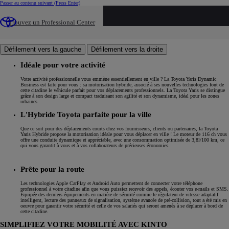
Passer au contenu suivant
(Press Enter)
Finition Buisness
Finition Buisness
Financez votre Toyota
Financement
Trouvez un Professional Center
Toyota Expérience
Toyota Expérience
Galerie
Galerie
Profitez de l'offre
Profitez de l'offre
(Opens in new window)
Défilement vers la gauche
Défilement vers la droite
Idéale pour votre activité
Votre activité professionnelle vous emmène essentiellement en ville ? La Toyota Yaris Dynamic
Business est faite pour vous : sa motorisation hybride, associé à ses nouvelles technologies font de
cette citadine le véhicule parfait pour vos déplacements professionnels. La Toyota Yaris se distingue
grâce à son design large et compact traduisant son agilité et son dynamisme, idéal pour les zones
urbaines.
L'Hybride Toyota parfaite pour la ville
Que ce soit pour des déplacements courts chez vos fournisseurs, clients ou partenaires, la Toyota
Yaris Hybride propose la motorisation idéale pour vous déplacer en ville ! Le moteur de 116 ch vous
offre une conduite dynamique et appréciable, avec une consommation optimisée
de 3,8l/100 km, ce
qui vous garantit à vous et à vos collaborateurs de précieuses économies.
Prête pour la route
Les technologies Apple CarPlay et Android Auto permettent de connecter votre téléphone
professionnel à votre citadine afin que vous puissiez recevoir des appels, écouter vos e-mails et SMS.
Équipée des derniers équipements en matière de sécurité comme le régulateur de vitesse adaptatif
intelligent, lecture des panneaux de signalisation, système avancée de pré-collision, tout a été mis en
oeuvre pour garantir votre sécurité et celle de vos salariés qui seront amenés à se déplacer à bord de
cette citadine.
SIMPLIFIEZ VOTRE MOBILITÉ AVEC KINTO