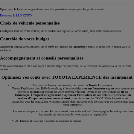
Optez pour la location longue durée nouvelle génération conçue pour les professionnels
Découvrez la LLD KINTO
Choix de véhicule personnalisé
Configurez tout sur votre voiture, de la couleur aux options et accessoires, chez votre concessionnaire.
Contrôle de votre budget
Adaptez un contrat à vos besoins, de la durée de location au kilométrage annuel et modifiez-le quand vous le
souhaitez.
Accompagnement et conseils personnalisés
Votre concessionnaire est à vos côtés à chaque étape du processus, de la livraison du véhicule à la fin de votre
contrat.
Optimisez vos coûts avec TOYOTA EXPÉRIENCE dès maintenant
Exclusivité Toyota Professional, découvrez la
Toyota Expérience
.
Toyota Expérience c'est 1h30 de coaching à l'éco-conduite
avec un formateur expert
vous permettant
une prise en main sur mesure de votre nouveau véhicule Toyota et de tirer le meilleur
de sa
technologie
.
L’objectif est également d’optimiser l’utilisation de son véhicule permettant de
réaliser d’importantes économies et ainsi, une réduction du TCO*.
Cette formation est
accessible pour les particuliers et professionnels dans un centre près de chez vous ou directement dans
votre entreprise.
Un service unique
sur le marché
qui s'inscrit dans notre volonté d'accompagner les entreprises dans
leur transition vers une mobilité économe et responsable.
*TCO : Total Cost of Ownership = Coût total de possession du véhicule