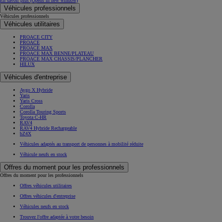
En savoir plus
(Opens in new window)
Véhicules professionnels
Véhicules professionnels
Véhicules utilitaires
PROACE CITY
PROACE
PROACE MAX
PROACE MAX BENNE/PLATEAU
PROACE MAX CHASSIS/PLANCHER
HILUX
Véhicules d'entreprise
Aygo X Hybride
Yaris
Yaris Cross
Corolla
Corolla Touring Sports
Toyota C-HR
RAV4
RAV4 Hybride Rechargeable
bZ4X
Véhicules adaptés au transport de personnes à mobilité réduite
Véhicule neufs en stock
Offres du moment pour les professionnels
Offres du moment pour les professionnels
Offres véhicules utilitaires
Offres véhicules d'entreprise
Véhicules neufs en stock
Trouvez l'offre adaptée à votre besoin