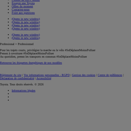
Essayez une Toyota
Offres du moment
Contactez-nous
Foire aux questions
(Opens in new window)
(Opens in new window)
(Opens in new window)
(Opens in new window)
(Opens in new window)
(Opens in new window)
Professional = Professionnel
Pour les trajets courts, privilégiez la marche ou le vélo #SeDéplacerMoinsPolluer
Pensez à covoiturer #SeDéplacerMoinsPolluer
Au quotidien, prenez les transports en commun #SeDéplacerMoinsPolluer
Retrouvez les étiquettes énergétiques de nos modèles
Réglement du site
|
Vos informations personnelles - RGPD
|
Gestion des cookies
|
Centre de préférences
|
Déclaration de confidentialité
|
Accessibilité
Toyota. Tous droits réservés. © 2026
Informations légales