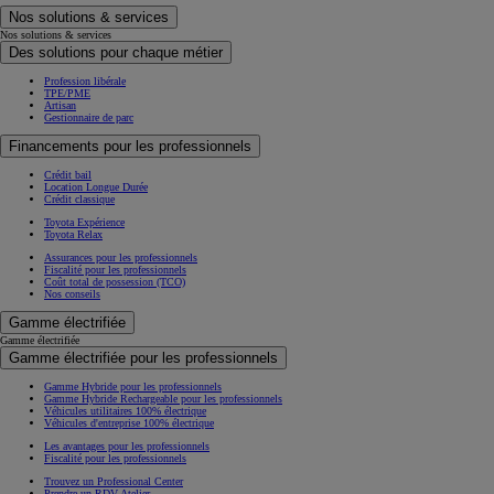
Nos solutions & services
Nos solutions & services
Des solutions pour chaque métier
Profession libérale
TPE/PME
Artisan
Gestionnaire de parc
Financements pour les professionnels
Crédit bail
Location Longue Durée
Crédit classique
Toyota Expérience
Toyota Relax
Assurances pour les professionnels
Fiscalité pour les professionnels
Coût total de possession (TCO)
Nos conseils
Gamme électrifiée
Gamme électrifiée
Gamme électrifiée pour les professionnels
Gamme Hybride pour les professionnels
Gamme Hybride Rechargeable pour les professionnels
Véhicules utilitaires 100% électrique
Véhicules d'entreprise 100% électrique
Les avantages pour les professionnels
Fiscalité pour les professionnels
Trouvez un Professional Center
Prendre un RDV Atelier