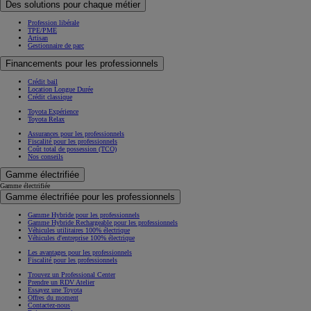
Des solutions pour chaque métier
Profession libérale
TPE/PME
Artisan
Gestionnaire de parc
Financements pour les professionnels
Crédit bail
Location Longue Durée
Crédit classique
Toyota Expérience
Toyota Relax
Assurances pour les professionnels
Fiscalité pour les professionnels
Coût total de possession (TCO)
Nos conseils
Gamme électrifiée
Gamme électrifiée
Gamme électrifiée pour les professionnels
Gamme Hybride pour les professionnels
Gamme Hybride Rechargeable pour les professionnels
Véhicules utilitaires 100% électrique
Véhicules d'entreprise 100% électrique
Les avantages pour les professionnels
Fiscalité pour les professionnels
Trouvez un Professional Center
Prendre un RDV Atelier
Essayez une Toyota
Offres du moment
Contactez-nous