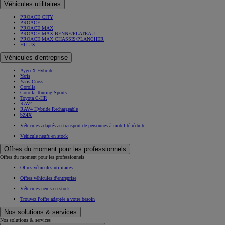
Véhicules utilitaires
PROACE CITY
PROACE
PROACE MAX
PROACE MAX BENNE/PLATEAU
PROACE MAX CHASSIS/PLANCHER
HILUX
Véhicules d'entreprise
Aygo X Hybride
Yaris
Yaris Cross
Corolla
Corolla Touring Sports
Toyota C-HR
RAV4
RAV4 Hybride Rechargeable
bZ4X
Véhicules adaptés au transport de personnes à mobilité réduite
Véhicule neufs en stock
Offres du moment pour les professionnels
Offres du moment pour les professionnels
Offres véhicules utilitaires
Offres véhicules d'entreprise
Véhicules neufs en stock
Trouvez l'offre adaptée à votre besoin
Nos solutions & services
Nos solutions & services