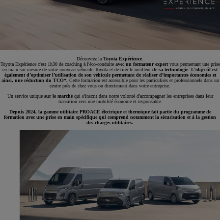
Découvrez la
Toyota Expérience
.
Toyota Expérience c'est 1h30 de coaching à l'éco-conduite
avec un formateur expert
vous permettant une prise
en main sur mesure de votre nouveau véhicule Toyota et de tirer le meilleur
de sa technologie
.
L’objectif est
également d’optimiser l’utilisation de son véhicule permettant de réaliser d’importantes économies et
ainsi, une réduction du TCO*.
Cette formation est accessible pour les particuliers et professionnels dans un
centre près de chez vous ou directement dans votre entreprise.
Un service unique
sur le marché
qui s'inscrit dans notre volonté d'accompagner les entreprises dans leur
transition vers une mobilité économe et responsable.
Depuis 2024, la gamme utilitaire PROACE électrique et thermique fait partie du programme de
formation avec une prise en main spécifique qui comprend notamment la sécurisation et à la gestion
des charges utilitaires.