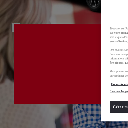
Toyota et ses Pa
sur votre ordina
statistiques d’a
géolocalisation,
Des cookies son
Pour une naviga
informations aff
être déposés. Le
Vous pouvez acc
ou continuer vot
En savoir plu
Lien vers les pa
Gérer m