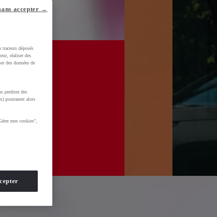
sans accepter →
u traceurs déposés
eur, réaliser des
iser des données de
s perdriez des
x) pourraient alors
Gérer mes cookies",
cepter