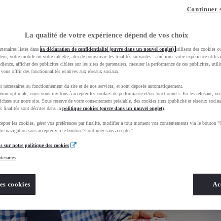
Continuer 
La qualité de votre expérience dépend de vos choix
rtenaires listés dans
sa déclaration de confidentialité (ouvre dans un nouvel onglet)
utilisent des cookies o
teur, votre mobile ou votre tablette, afin de poursuivre les finalités suivantes : améliorer votre expérience utilisat
udience, afficher des publicités ciblées sur les sites de partenaires, mesurer la performance de ces publicités, util
 vous offrir des fonctionnalités relatives aux réseaux sociaux.
t nécessaires au fonctionnement du site et de nos services, et sont déposés automatiquement.
tion optimale, nous vous invitons à accepter les cookies de performance et/ou fonctionnels. En les refusant, vou
ichées sur notre site. Sous réserve de votre consentement préalable, des cookies tiers (publicité et réseaux sociau
s finalités sont décrites dans la
politique cookies (ouvre dans un nouvel onglet)
.
epter les cookies, gérer vos préférences par finalité, modifier à tout moment vos consentements via le bouton "
re navigation sans accepter via le bouton "Continuer sans accepter".
s sur notre politique des cookies
rtenaires
es cookies
Ac