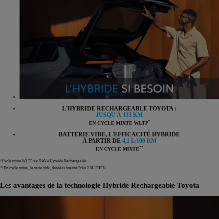
L'HYBRIDE RECHARGEABLE TOYOTA :
JUSQU'À 133 KM
*
EN CYCLE MIXTE WLTP
BATTERIE VIDE, L'EFFICACITÉ HYBRIDE
À PARTIR DE
4,1 L/100 KM
**
EN CYCLE MIXTE
*Cycle mixte WLTP sur RAV4 Hybride Rechargeable
**En cycle mixte, batterie vide, données interne Prius 2.0L PHEV.
Les avantages de la technologie Hybride Rechargeable Toyota