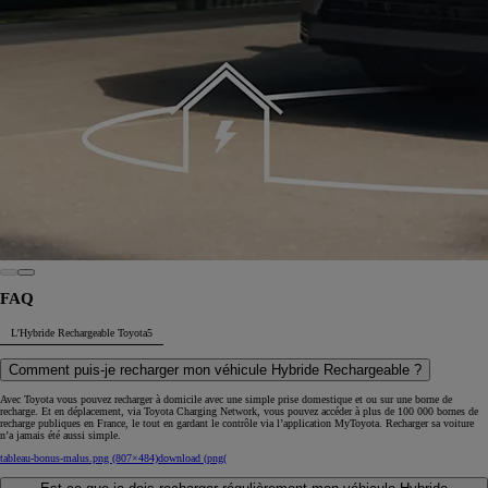
FAQ
L'Hybride Rechargeable Toyota
5
Comment puis-je recharger mon véhicule Hybride Rechargeable ?
Avec Toyota vous pouvez recharger à domicile avec une simple prise domestique et ou sur une borne de
recharge. Et en déplacement, via Toyota Charging Network, vous pouvez accéder à plus de 100 000 bornes de
recharge publiques en France, le tout en gardant le contrôle via l’application MyToyota. Recharger sa voiture
n’a jamais été aussi simple.
tableau-bonus-malus.png (807×484)
download (png(