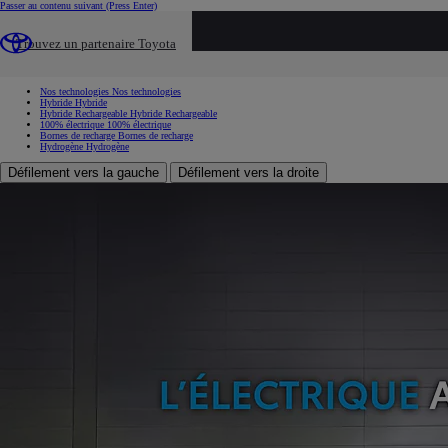
Passer au contenu suivant
(Press Enter)
...
Trouvez un partenaire Toyota
Hybride et electrique
Hybride rechargeable
Nos technologies
Nos technologies
Hybride
Hybride
Hybride Rechargeable
Hybride Rechargeable
100% électrique
100% électrique
Bornes de recharge
Bornes de recharge
Hydrogène
Hydrogène
Défilement vers la gauche
Défilement vers la droite