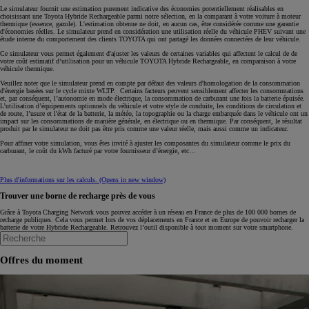
Le simulateur fournit une estimation purement indicative des économies potentiellement réalisables en
choisissant une Toyota Hybride Rechargeable parmi notre sélection, en la comparant à votre voiture à moteur
thermique (essence, gazole). L'estimation obtenue ne doit, en aucun cas, être considérée comme une garantie
d'économies réelles. Le simulateur prend en considération une utilisation réelle du véhicule PHEV suivant une
étude interne du comportement des clients TOYOTA qui ont partagé les données connectées de leur véhicule.
Ce simulateur vous permet également d'ajuster les valeurs de certaines variables qui affectent le calcul de de
votre coût estimatif d’utilisation pour un véhicule TOYOTA Hybride Rechargeable, en comparaison à votre
véhicule thermique.
Veuillez noter que le simulateur prend en compte par défaut des valeurs d'homologation de la consommation
d'énergie basées sur le cycle
mixte
WLTP. Certains facteurs peuvent sensiblement affecter les consommations
et, par conséquent, l’autonomie en mode électrique, la consommation de carburant une fois la batterie épuisée.
L’utilisation d’équipements optionnels du véhicule et votre style de conduite, les conditions de circulation et
de route, l’usure et l'état de la batterie, la météo, la topographie ou la charge embarquée dans le véhicule ont un
impact sur les consommations de manière générale, en électrique ou en thermique. Par conséquent, le résultat
produit par le simulateur ne doit pas être pris comme une valeur réelle, mais aussi comme un indicateur.
Pour affiner votre simulation, vous êtes invité à ajuster les composantes du simulateur comme le prix du
carburant, le coût du kWh facturé par votre fournisseur d’énergie, etc…
Plus d'informations sur les calculs.
(Opens in new window)
Trouver une borne de recharge près de vous
Grâce à Toyota Charging Network vous pouvez accéder à un réseau en France de plus de 100 000 bornes de
recharge publiques. Cela vous permet lors de vos déplacements en France et en Europe de pouvoir recharger la
batterie de votre Hybride Rechargeable. Retrouvez l’outil disponible à tout moment sur votre smartphone.
Offres du moment