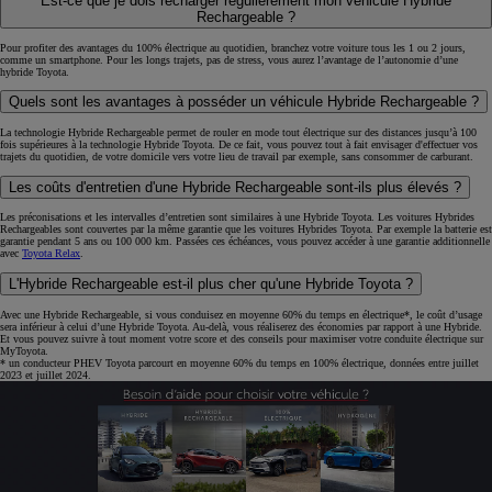
Est-ce que je dois recharger régulièrement mon véhicule Hybride
Rechargeable ?
Pour profiter des avantages du 100% électrique au quotidien, branchez votre voiture tous les 1 ou 2 jours,
comme un smartphone. Pour les longs trajets, pas de stress, vous aurez l’avantage de l’autonomie d’une
hybride Toyota.
Quels sont les avantages à posséder un véhicule Hybride Rechargeable ?
La technologie Hybride Rechargeable permet de rouler en mode tout électrique sur des distances jusqu’à 100
fois supérieures à la technologie Hybride Toyota. De ce fait, vous pouvez tout à fait envisager d'effectuer vos
trajets du quotidien, de votre domicile vers votre lieu de travail par exemple, sans consommer de carburant.
Les coûts d'entretien d'une Hybride Rechargeable sont-ils plus élevés ?
Les préconisations et les intervalles d’entretien sont similaires à une Hybride Toyota. Les voitures Hybrides
Rechargeables sont couvertes par la même garantie que les voitures Hybrides Toyota. Par exemple la batterie est
garantie pendant 5 ans ou 100 000 km. Passées ces échéances, vous pouvez accéder à une garantie additionnelle
avec
Toyota Relax
.
L'Hybride Rechargeable est-il plus cher qu'une Hybride Toyota ?
Avec une Hybride Rechargeable, si vous conduisez en moyenne 60% du temps en électrique*, le coût d’usage
sera inférieur à celui d’une Hybride Toyota. Au-delà, vous réaliserez des économies par rapport à une Hybride.
Et vous pouvez suivre à tout moment votre score et des conseils pour maximiser votre conduite électrique sur
MyToyota.
* un conducteur PHEV Toyota parcourt en moyenne 60% du temps en 100% électrique, données entre juillet
2023 et juillet 2024.