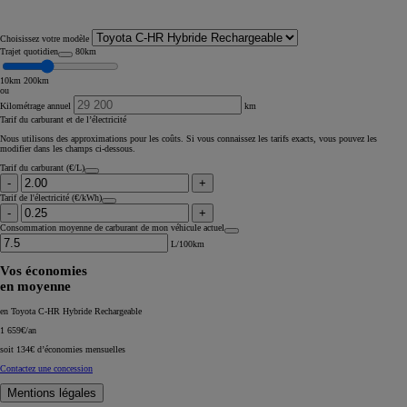
Choisissez votre modèle
Trajet quotidien
80km
10km
200km
ou
Kilométrage annuel
km
Tarif du carburant et de l’électricité
Nous utilisons des approximations pour les coûts. Si vous connaissez les tarifs exacts, vous pouvez les
modifier dans les champs ci-dessous.
Tarif du carburant (€/L)
-
+
Tarif de l'électricité (€/kWh)
-
+
Consommation moyenne de carburant de mon véhicule actuel
L/100km
Vos économies
en moyenne
en Toyota C-HR Hybride Rechargeable
1 659€/an
soit
134€
d’économies mensuelles
Contactez une concession
Mentions légales