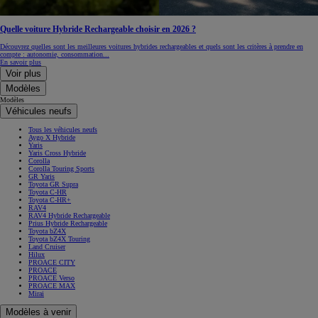
Quelle voiture Hybride Rechargeable choisir en 2026 ?
Découvrez quelles sont les meilleures voitures hybrides rechargeables et quels sont les critères à prendre en
compte : autonomie, consommation...
En savoir plus
Voir plus
Modèles
Modèles
Véhicules neufs
Tous les véhicules neufs
Aygo X Hybride
Yaris
Yaris Cross Hybride
Corolla
Corolla Touring Sports
GR Yaris
Toyota GR Supra
Toyota C-HR
Toyota C-HR+
RAV4
RAV4 Hybride Rechargeable
Prius Hybride Rechargeable
Toyota bZ4X
Toyota bZ4X Touring
Land Cruiser
Hilux
PROACE CITY
PROACE
PROACE Verso
PROACE MAX
Mirai
Modèles à venir