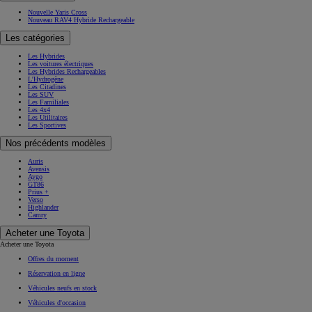
Nouvelle Yaris Cross
Nouveau RAV4 Hybride Rechargeable
Les catégories
Les Hybrides
Les voitures électriques
Les Hybrides Rechargeables
L'Hydrogène
Les Citadines
Les SUV
Les Familiales
Les 4x4
Les Utilitaires
Les Sportives
Nos précédents modèles
Auris
Avensis
Aygo
GT86
Prius +
Verso
Highlander
Camry
Acheter une Toyota
Acheter une Toyota
Offres du moment
Réservation en ligne
Véhicules neufs en stock
Véhicules d'occasion