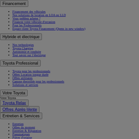
Financement
Financement des véhicules
Nos solutions de location en LOA ou LLD
Vous préférez acheter ?
Financez votre véhicule d'occasion
Pour les Professionnels
Espace client Toyota Financement
(Opens in new window)
Hybride et électrique
Nos technologies
Toyota Charging
Autonomie et conduite
Tout savoir sur l’électrique
Toyota Professional
Toyota pour les professionnels
Offres Location longue durée
Offres utilitaires
Gamme électrifiée pour les professionnels
Solutions et services
Votre Toyota
Votre Toyota
Toyota Relax
Offres Après-Vente
Entretien & Services
Entretien
Offres du moment
Entretien & Réparation
Pneumatiques
Pièces d'origine