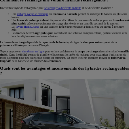
Comment se recharge une voiture hybride rechargeable ?
Une voiture hybride rechargeable peut
se recharger à différents endroits
et de différentes manières :
Une
recharge par prise classique
ou
renforcée
à domicile
permet de recharger la batterie en plusieurs
heures.
Une
borne de recharge à domicile
permet d’accélérer le processus de recharge pour un
branchement
plus rapide
grâce à une puissance de charge plus élevée et un contrôle optimal de la tension.
La
Toyota HomeCharge
est une solution idéale pour recharger à domicile ou au bureau à moindre
coût.
Les
bornes de recharge publiques
constituent une solution complémentaire, particulièrement utile
lors des déplacements en zones urbaines.
La
durée de recharge
dépend de la
capacité de la batterie
, du type de
chargeur embarqué
et de la
puissance délivrée
par la source d’énergie.
Toyota propose un
simulateur en ligne
pour estimer précisément le
temps de charge
nécessaire selon le
modèle
choisi
. Cette flexibilité permet de planifier efficacement les arrêts de recharge pour maximiser l’utilisation du
mode électrique pour des trajets plus sobres en carburant. En outre, c’est un excellent moyen de
préserver la
longévité
de la batterie et de
réaliser des économies
.
Quels sont les avantages et inconvénients des hybrides rechargeables
?