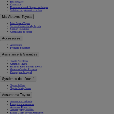
Bris de glace
Carrosserie
Documentation & Support technique
Solution de paiement en x fois
Ma Vie avec Toyota
Mon Espace Toyota
Service Connectés My Toyota
Support Technique
Campagnes de rappel
Accessoires
Accessoires
Produits d'entretien
Assistance & Garanties
Toyota Assistance
Garanties Toyota
Bilan de Santé Batterie Toyota
Garantie Confort Extracare
Campagnes de rappel
Systèmes de sécurité
Toyota T-Mate
Toyota Safety Sense
Assurer ma Toyota
Assurer mon véhicule
Les options sur-mesure
Assurance Connectée
Assurer votre Occasion
Espace Client Toyota Assurances