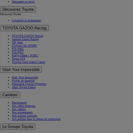
Demander un devis
Découvrez Toyota
Découvrez Toyota
Actualités et évènements
TOYOTA GAZOO Racing
TOYOTA GAZOO Racing
Gamme Gazoo Racing
GR Yaris
Finition GR SPORT
FIA WRC
FIA WEC
Rallye Dakar / W2RC
Supra GT4
Trouvez votre Gazoo Center
Start Your Impossible
Start Your Impossible
Projets de mobilité
Partenariat Special Olympics
Team Toyota France
Carrières
Recrutement
Nos offres d'emploi
Nos valeurs
Nos engagements
Nos métiers supports
Nos métiers dans le réseau de concession
Le Groupe Toyota