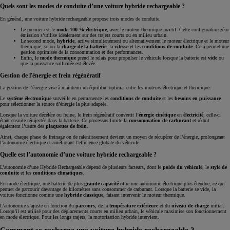
Quels sont les modes de conduite d’une voiture hybride rechargeable ?
En général, une voiture hybride rechargeable propose trois modes de conduite.
Le premier est le
mode 100 % électrique
, avec le moteur thermique inactif. Cette configuration zéro
émission s’utilise idéalement sur des trajets courts ou en milieu urbain.
Le second mode,
hybride
, active simultanément ou alternativement le moteur électrique et le moteur
thermique, selon la
charge de la batterie
, la
vitesse
et les
conditions de conduite
. Cela permet une
gestion optimisée de la consommation et des performances.
Enfin, le
mode thermique
prend le relais pour propulser le véhicule lorsque la batterie est
vide
ou
que la puissance sollicitée est élevée.
Gestion de l'énergie et frein régénératif
La gestion de l’énergie vise à maintenir un équilibre optimal entre les moteurs électrique et thermique.
Le
système électronique
surveille en permanence les
conditions de conduite
et les
besoins en puissance
pour sélectionner la source d’énergie la plus adaptée.
Lorsque la voiture décélère ou freine, le frein régénératif convertit l’
énergie cinétique
en
électricité
, celle-ci
étant ensuite réinjectée dans la batterie. Ce processus limite la
consommation de carburant
et réduit
également l’usure des
plaquettes de frein
.
Ainsi, chaque phase de freinage ou de ralentissement devient un moyen de récupérer de l’énergie, prolongeant
l’autonomie électrique et améliorant l’efficience globale du véhicule.
Quelle est l’autonomie d’une voiture hybride rechargeable ?
L’autonomie d’une Hybride Rechargeable dépend de plusieurs facteurs, dont le
poids du véhicule
, le
style de
conduite
et les
conditions climatiques
.
En mode électrique, une batterie de plus
grande capacité
offre une autonomie électrique plus étendue, ce qui
permet de parcourir davantage de kilomètres sans consommer de carburant. Lorsque la batterie se vide, la
voiture fonctionne comme une
hybride classique
, faisant intervenir le moteur thermique.
L’autonomie s’ajuste en fonction du
parcours
, de la
température extérieure
et du
niveau de charge
initial.
Lorsqu’il est utilisé pour des déplacements courts en milieu urbain, le véhicule maximise son fonctionnement
en mode électrique. Pour les longs trajets, la motorisation hybride intervient.