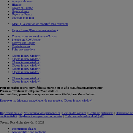
A propos de nous
Histoire
Toyota en Europe
Toyota et vous
Toyota en France
Toujours plus loin
KINTO, la solution de mobilité sans contrainte
Espace Presse
(Opens in new window)
Trouvez votre concessionnaire Toyota
Prendre un RDV Atelier
Essayez une Toyota
Contactez-nous
Foire aux questions
(Opens in new window)
(Opens in new window)
(Opens in new window)
(Opens in new window)
(Opens in new window)
(Opens in new window)
(Opens in new window)
(Opens in new window)
Pour les trajets courts, privilégiez la marche ou le vélo #SeDéplacerMoinsPolluer
Pensez à covoiturer #SeDéplacerMoinsPolluer
Au quotidien, prenez les transports en commun #SeDéplacerMoinsPolluer
Retrouvez les étiquettes énergétiques de nos modèles
(Opens in new window)
Réglement du site
|
Vos informations personnelles
|
Gestion des cookies
|
Centre de préférences
|
Déclaration de
confidentialité
|
Règlement européen sur les données
|
Code de conduite
download (pdf(
Toyota. Tous droits réservés. © 2026
Informations légales
Accessibilité : non conforme