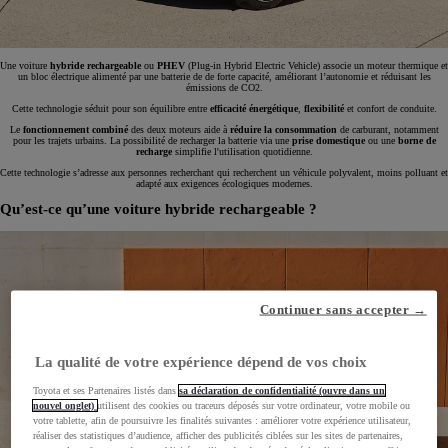
Une voiture
hybride rechargeable
ou
PHEV
(Plug-in Hybrid Electric Vehicle) associe un moteur thermique et
un bloc électrique alimenté par une batterie de de forte capacité, améliorant l’autonomie et réduisant les
émissions de CO2.
Cette technologie séduit pour son équilibre entre
efficacité énergétique
,
flexibilité
et confort de conduite.
Le
fonctionnement
combiné
des deux moteurs aide à
réduire la consommation
de carburant, notamment
pour les trajets urbains. La possibilité de recharger la batterie via une
prise domestique
ou une
borne de
recharge
simplifie l'utilisation quotidienne.
Cette technologie s’adresse aux personnes recherchant qui recherchent un véhicule polyvalent, moins polluant et
adapté aux exigences écologiques modernes.
Qu’est-ce qu’une voiture hybride rechargeable ?
Continuer sans accepter →
La qualité de votre expérience dépend de vos choix
Toyota et ses Partenaires listés dans
sa déclaration de confidentialité (ouvre dans un
nouvel onglet)
utilisent des cookies ou traceurs déposés sur votre ordinateur, votre mobile ou
votre tablette, afin de poursuivre les finalités suivantes : améliorer votre expérience utilisateur,
réaliser des statistiques d’audience, afficher des publicités ciblées sur les sites de partenaires,