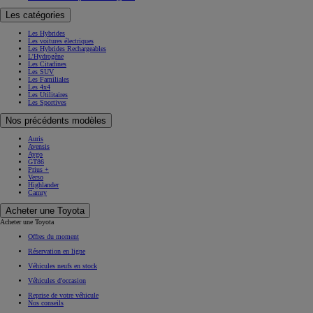
Les catégories
Les Hybrides
Les voitures électriques
Les Hybrides Rechargeables
L'Hydrogène
Les Citadines
Les SUV
Les Familiales
Les 4x4
Les Utilitaires
Les Sportives
Nos précédents modèles
Auris
Avensis
Aygo
GT86
Prius +
Verso
Highlander
Camry
Acheter une Toyota
Acheter une Toyota
Offres du moment
Réservation en ligne
Véhicules neufs en stock
Véhicules d'occasion
Reprise de votre véhicule
Nos conseils