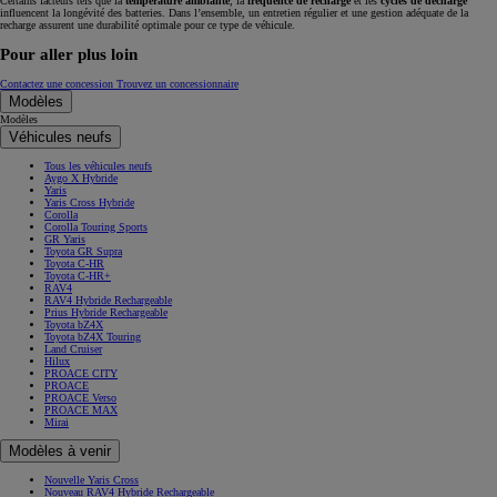
Certains facteurs tels que la
température ambiante
, la
fréquence de recharge
et les
cycles de décharge
influencent la longévité des batteries. Dans l’ensemble, un entretien régulier et une gestion adéquate de la
recharge assurent une durabilité optimale pour ce type de véhicule.
Pour aller plus loin
Contactez une concession
Trouvez un concessionnaire
Modèles
Modèles
Véhicules neufs
Tous les véhicules neufs
Aygo X Hybride
Yaris
Yaris Cross Hybride
Corolla
Corolla Touring Sports
GR Yaris
Toyota GR Supra
Toyota C-HR
Toyota C-HR+
RAV4
RAV4 Hybride Rechargeable
Prius Hybride Rechargeable
Toyota bZ4X
Toyota bZ4X Touring
Land Cruiser
Hilux
PROACE CITY
PROACE
PROACE Verso
PROACE MAX
Mirai
Modèles à venir
Nouvelle Yaris Cross
Nouveau RAV4 Hybride Rechargeable