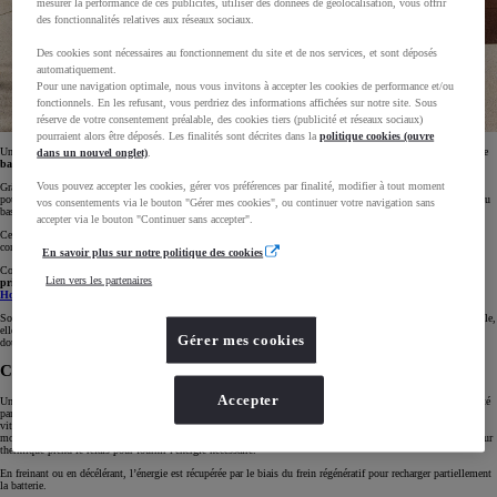
mesurer la performance de ces publicités, utiliser des données de géolocalisation, vous offrir
des fonctionnalités relatives aux réseaux sociaux.
Des cookies sont nécessaires au fonctionnement du site et de nos services, et sont déposés
automatiquement.
Pour une navigation optimale, nous vous invitons à accepter les cookies de performance et/ou
fonctionnels. En les refusant, vous perdriez des informations affichées sur notre site. Sous
réserve de votre consentement préalable, des cookies tiers (publicité et réseaux sociaux)
pourraient alors être déposés. Les finalités sont décrites dans la
politique cookies (ouvre
Un
véhicule hybride rechargeable (PHEV)
, dispose d’un
moteur thermique
, d’un
moteur électrique
et d’une
dans un nouvel onglet)
.
batterie rechargeable
plus conséquente que celle d’une hybride classique.
Vous pouvez accepter les cookies, gérer vos préférences par finalité, modifier à tout moment
Grâce à ce dispositif, la
conduite 100 % électrique
devient possible sur une certaine distance, notamment
pour les trajets courts. Le
moteur thermique
complète ensuite l’ensemble lorsque la batterie atteint un niveau
vos consentements via le bouton "Gérer mes cookies", ou continuer votre navigation sans
bas ou lorsque les performances demandées sont plus élevées.
accepter via le bouton "Continuer sans accepter".
Cette
gestion intelligente
coordonne le moteur électrique et le moteur thermique pour optimiser la
consommation de carburant.
En savoir plus sur notre politique des cookies
Contrairement à une
voiture hybride classique
, un PHEV peut se recharger en branchant la batterie sur une
Lien vers les partenaires
prise domestique
, une
borne publique
ou une
borne de recharge à domicile, comme la
Toyota
HomeCharge
(Opens in new window)
.
Son autonomie en mode purement électrique varie selon la
taille de la batterie
et
l’usage quotidien
. En ville,
elle permet des déplacements silencieux et sobres en émissions, tandis que les longs trajets profitent de la
Gérer mes cookies
double motorisation pour conserver souplesse et autonomie.
Comment fonctionne une voiture hybride rechargeable ?
Accepter
Une voiture Hybride Rechargeable (PHEV) combine un
moteur thermique
et un
moteur électrique
, alimenté
par une
batterie rechargeable
: le système bascule entre les deux en fonction de la charge disponible, de la
vitesse et de la puissance demandées. Grâce à sa batterie, le véhicule hybride rechargeable peut fonctionner en
mode 100% électrique sur les trajets du quotidien. Une fois déchargée ou pour les trajets plus longs, le moteur
thermique prend le relais pour fournir l'énergie nécessaire.
En freinant ou en décélérant, l’énergie est récupérée par le biais du frein régénératif pour recharger partiellement
la batterie.