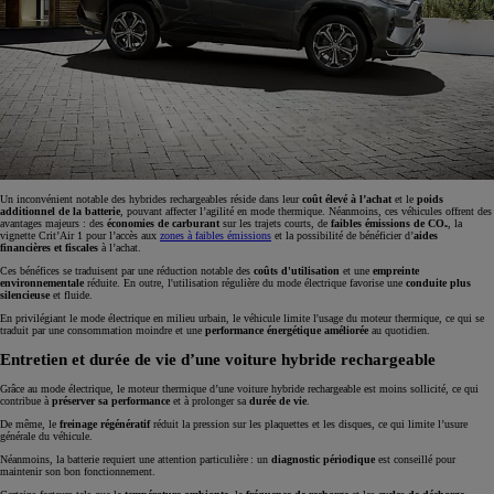
Un inconvénient notable des hybrides rechargeables réside dans leur
coût élevé à l’achat
et le
poids
additionnel de la batterie
, pouvant affecter l’agilité en mode thermique. Néanmoins, ces véhicules offrent des
avantages majeurs : des
économies de carburant
sur les trajets courts, de
faibles émissions de CO₂
, la
vignette Crit’Air 1 pour l’accès aux
zones à faibles émissions
et la possibilité de bénéficier d’
aides
financières
et fiscales
à l’achat.
Ces bénéfices se traduisent par une réduction notable des
coûts d'utilisation
et une
empreinte
environnementale
réduite. En outre, l'utilisation régulière du mode électrique favorise une
conduite plus
silencieuse
et fluide.
En privilégiant le mode électrique en milieu urbain, le véhicule limite l'usage du moteur thermique, ce qui se
traduit par une consommation moindre et une
performance énergétique améliorée
au quotidien.
Entretien et durée de vie d’une voiture hybride rechargeable
Grâce au mode électrique, le moteur thermique d’une voiture hybride rechargeable est moins sollicité, ce qui
contribue à
préserver sa performance
et à prolonger sa
durée de vie
.
De même, le
freinage régénératif
réduit la pression sur les plaquettes et les disques, ce qui limite l’usure
générale du véhicule.
Néanmoins, la batterie requiert une attention particulière : un
diagnostic périodique
est conseillé pour
maintenir son bon fonctionnement.