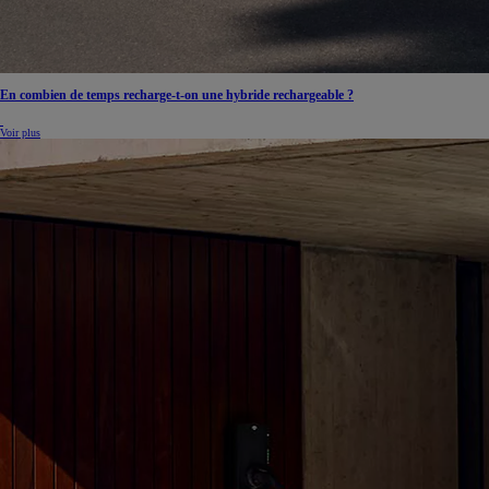
À partir de 19 700 €
Nouvelle Yaris Cross
HYBRIDE
En combien de temps recharge-t-on une hybride rechargeable ?
Disponible prochainement
Voir plus