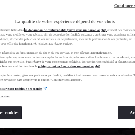
Continuer 
La qualité de votre expérience dépend de vos choix
rtenaires listés dans
sa déclaration de confidentialité (ouvre dans un nouvel onglet)
utilisent des cookies o
teur, votre mobile ou votre tablette, afin de poursuivre les finalités suivantes : améliorer votre expérience utilisat
udience, afficher des publicités ciblées sur les sites de partenaires, mesurer la performance de ces publicités, util
 vous offrir des fonctionnalités relatives aux réseaux sociaux.
t nécessaires au fonctionnement du site et de nos services, et sont déposés automatiquement.
tion optimale, nous vous invitons à accepter les cookies de performance et/ou fonctionnels. En les refusant, vou
ichées sur notre site. Sous réserve de votre consentement préalable, des cookies tiers (publicité et réseaux sociau
s finalités sont décrites dans la
politique cookies (ouvre dans un nouvel onglet)
.
epter les cookies, gérer vos préférences par finalité, modifier à tout moment vos consentements via le bouton "
re navigation sans accepter via le bouton "Continuer sans accepter".
s sur notre politique des cookies
rtenaires
es cookies
Ac