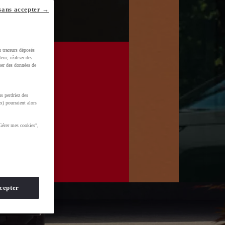
sans accepter →
u traceurs déposés
eur, réaliser des
iser des données de
s perdriez des
x) pourraient alors
Gérer mes cookies",
cepter