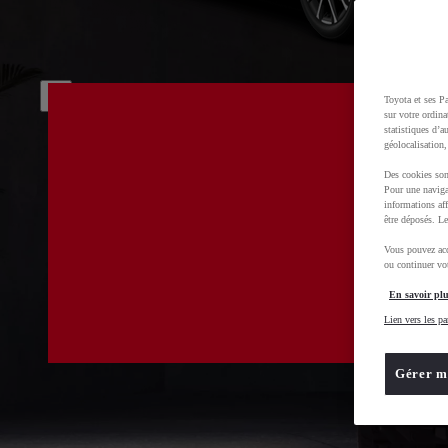
Toyota et ses Pa
sur votre ordina
statistiques d’a
géolocalisation,
Des cookies son
Pour une naviga
informations aff
être déposés. Le
Vous pouvez acc
ou continuer vot
En savoir plu
Lien vers les pa
Gérer m