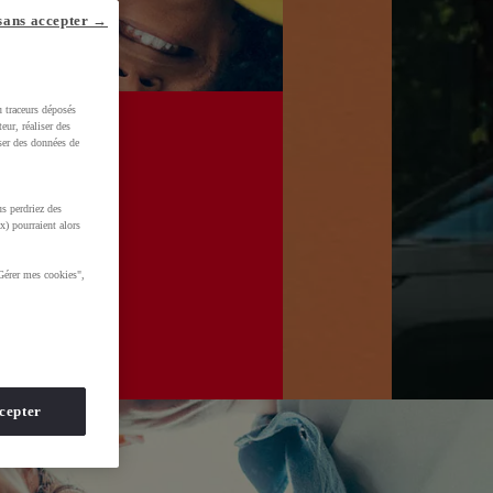
sans accepter →
u traceurs déposés
eur, réaliser des
iser des données de
s perdriez des
x) pourraient alors
Gérer mes cookies",
cepter