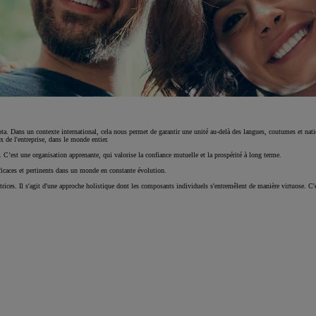
ta. Dans un contexte international, cela nous permet de garantir une unité au-delà des langues, coutumes et natio
x de l'entreprise, dans le monde entier.
. C’est une organisation apprenante, qui valorise la confiance mutuelle et la prospérité à long terme.
ficaces et pertinents dans un monde en constante évolution.
ices. Il s'agit d'une approche holistique dont les composants individuels s'entremêlent de manière virtuose. C'es