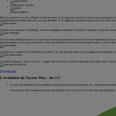
Amélioration continue
Genchi Genbutsu
Dans nos relations avec nos collègues et avec les autres, il est important que tout le monde soit respecté pour ce 
compréhension mutuelles avec ceux qui nous entourent. Il est également essentiel à notre mission de bâtir une ent
Lorsque nous acceptons un challenge, nous nous engageons également à remettre en question ce que nous avons e
Un bon travail d’équipe consiste à ce que tout le monde comprenne les objectifs et travaille ensemble pour les a
notre personnel est notre plus grand atout. Nous nous efforçons de leur fournir un emploi stable, et avec le To
Le Kaizen est l’essence de l’amélioration continue. C’est une façon de penser qui encourage et responsabilise to
Le Genchi Genbutsu « aller à la source » signifie que vous devez vérifier les faits par vous-même, ainsi vous 
Rejoignez-nous
L'évolution du Toyota Way : les 5 C
En lien avec l’évolution de la stratégie du groupe Toyota qui est de devenir un « fournisseur de mob
Chez Toyota, nous évaluons la mesure dans laquelle nous vivons le Toyota Way dans nos opérations quo