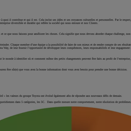
à quoi il contribue et qui il est. Cela inclut ses idées et ses croyances culturelles et personnelles. Par le respe
reprise diversifiée et durable qui reflète la société qui nous entoure et nos Clients.
t ce que nous faisons pour améliorer les choses. Cela signifie que nous devons aborder chaque challenge, non s
tteindre. Chaque membre d’une équipe a la possibilité de faire de son mieux et de rendre compte de ses résultats.
yota Way, de leur fournir l’opportunité de développer leurs compétences, leurs responsabilités et leur engageme
ut le monde à identifier où et comment même des petits changements peuvent être faits au profit de l’entreprise,
pourrez être sûr(e) que vous avez la bonne information dont vous avez besoin pour prendre une bonne décision.
ilité » les valeurs du groupe Toyota ont évolué également afin de répondre aux nouveaux défis de demain.
tidiennes dans 5 catégories, les 5C. Dans quelle mesure notre comportement, notre résolution de problèmes, not