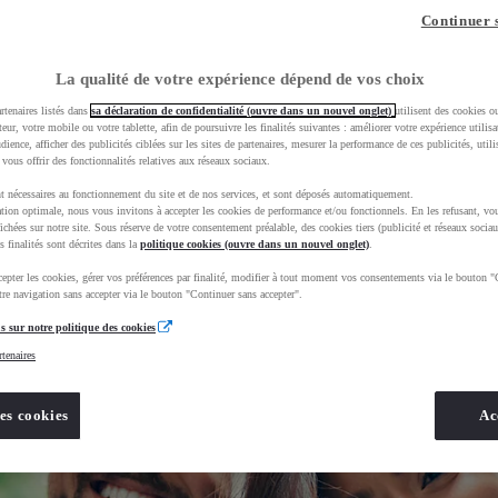
Continuer 
La qualité de votre expérience dépend de vos choix
rtenaires listés dans
sa déclaration de confidentialité (ouvre dans un nouvel onglet)
utilisent des cookies o
teur, votre mobile ou votre tablette, afin de poursuivre les finalités suivantes : améliorer votre expérience utilisat
udience, afficher des publicités ciblées sur les sites de partenaires, mesurer la performance de ces publicités, util
 vous offrir des fonctionnalités relatives aux réseaux sociaux.
t nécessaires au fonctionnement du site et de nos services, et sont déposés automatiquement.
tion optimale, nous vous invitons à accepter les cookies de performance et/ou fonctionnels. En les refusant, vou
ichées sur notre site. Sous réserve de votre consentement préalable, des cookies tiers (publicité et réseaux sociau
s finalités sont décrites dans la
politique cookies (ouvre dans un nouvel onglet)
.
epter les cookies, gérer vos préférences par finalité, modifier à tout moment vos consentements via le bouton "
re navigation sans accepter via le bouton "Continuer sans accepter".
s sur notre politique des cookies
rtenaires
es cookies
Ac