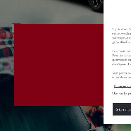
Toyota et ses Pa
sur votre ordina
statistiques d’a
géolocalisation,
Des cookies son
Pour une naviga
informations aff
être déposés. Le
Vous pouvez acc
ou continuer vot
En savoir plu
Lien vers les pa
Gérer m