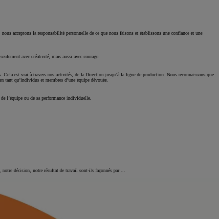
ct, nous acceptons la responsabilité personnelle de ce que nous faisons et établissons une confiance et une
eulement avec créativité, mais aussi avec courage.
 Cela est vrai à travers nos activités, de la Direction jusqu’à la ligne de production. Nous reconnaissons que
nt en tant qu’individus et membres d’une équipe dévouée.
Toyota Charging
 de l’équipe ou de sa performance individuelle.
Avec Toyota Chargi
devient simple au 
Nos technologies
Rachat de véhicule toute marque
re décision, notre résultat de travail sont-ils façonnés par ...
Réservez en ligne votre
Retrouv
occasion