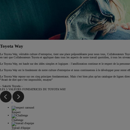
Toyota Way
Le Toyota Way, véritable culture d’entreprise, tient une place prépondérante pour nous tous, Collaborateurs Toyo
en tant que Collaborateurs Toyota et appliquer dans tous les aspects de notre travail quotidien, à tous les niveau
Le Toyota Way, est basée sur des idées simples et logiques : l’amélioration continue et le respect de la personne
Le Toyota Way est le fondement de notre culture d'entreprise et nous continuerons à le développer pour rester ef
Le Toyota Way repose sur ces cinq principes fondamentaux. Mais c'est bien plus qu'un catalogue de lignes directr
“Avant de dire que c’est impossible, essayez”
– Sakichi Toyoda –
LES 5 VALEURS FONDATRICES DU TOYOTA WAY
Respect
Challenge
Travail d'équipe