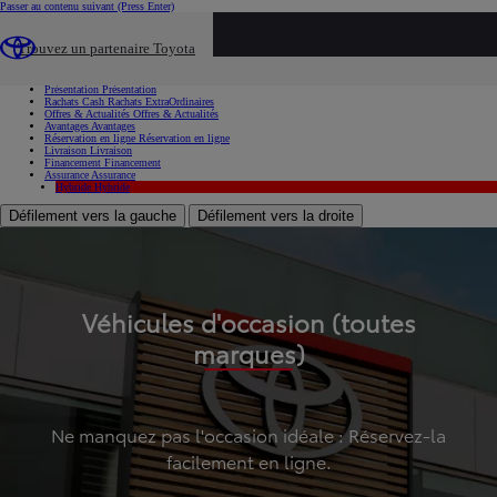
Passer au contenu suivant
(Press Enter)
...
Trouvez un partenaire Toyota
Voiture d'occasion
Présentation
Présentation
Rachats Cash
Rachats ExtraOrdinaires
Offres & Actualités
Offres & Actualités
Avantages
Avantages
Réservation en ligne
Réservation en ligne
Livraison
Livraison
Financement
Financement
Assurance
Assurance
Hybride
Hybride
Défilement vers la gauche
Défilement vers la droite
Véhicules d'occasion (toutes
marques)
Ne manquez pas l'occasion idéale : Réservez-la
facilement en ligne.