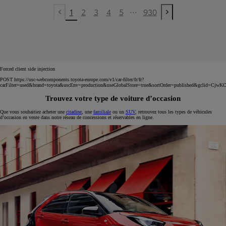
...
1
2
3
4
5
930
Previous page
Next page
Forced client side injection
POST https://usc-webcomponents.toyota-europe.com/v1/car-filter/fr/fr?
carFilter=used&brand=toyota&uscEnv=production&useGlobalStore=true&sortOrder=published
Trouvez votre type de voiture d’occasion
Que vous souhaitiez acheter une
citadine
, une
familiale
ou un
SUV
, retrouvez tous les types de véhicules
d’occasion en vente dans notre réseau de concessions et réservables en ligne.