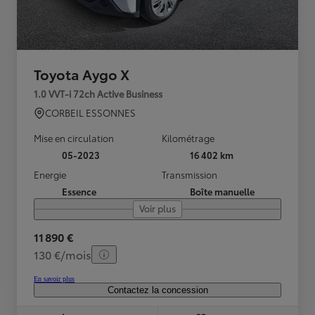
Toyota Aygo X
1.0 VVT-i 72ch Active Business
CORBEIL ESSONNES
Mise en circulation
Kilométrage
05-2023
16 402 km
Energie
Transmission
Essence
Boîte manuelle
Voir plus
11 890 €
130 €/mois
En savoir plus
Contactez la concession