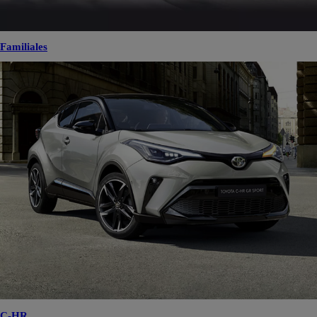
Familiales
C-HR