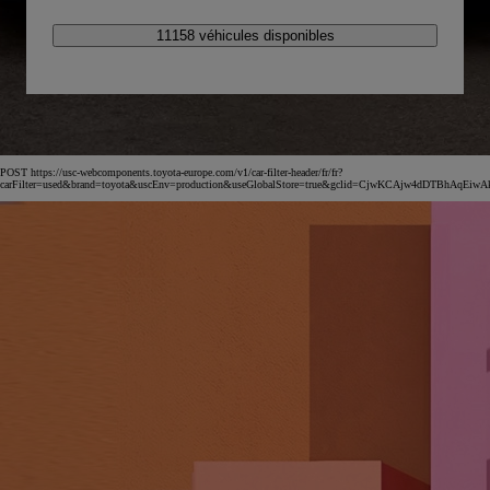
11158 véhicules disponibles
POST https://usc-webcomponents.toyota-europe.com/v1/car-filter-header/fr/fr?
carFilter=used&brand=toyota&uscEnv=production&useGlobalStore=true&gclid=CjwKCAjw4dDT