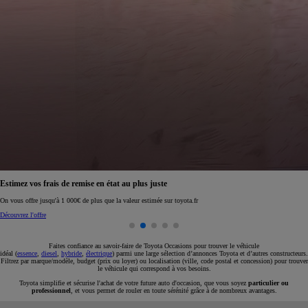
Réservez en ligne votre occasion pour 1€ seulement
Réservez en ligne
Faites confiance au savoir-faire de Toyota Occasions pour trouver le véhicule
idéal (
essence
,
diesel
,
hybride
,
électrique
) parmi une large sélection d’annonces Toyota et d’autres constructeurs.
Filtrez par marque/modèle, budget (prix ou loyer) ou localisation (ville, code postal et concession) pour trouver
le véhicule qui correspond à vos besoins.
Toyota simplifie et sécurise l'achat de votre future auto d'occasion, que vous soyez
particulier ou
professionnel
, et vous permet de rouler en toute sérénité grâce à de nombreux avantages.