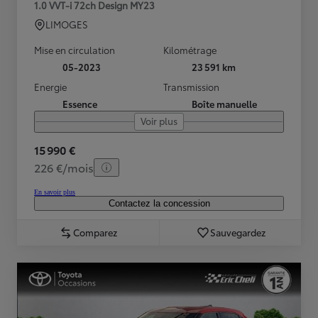
1.0 VVT-i 72ch Design MY23
LIMOGES
Mise en circulation
Kilométrage
05-2023
23 591 km
Energie
Transmission
Essence
Boîte manuelle
Voir plus
15 990 €
226 €/mois
En savoir plus
Contactez la concession
Comparez
Sauvegardez