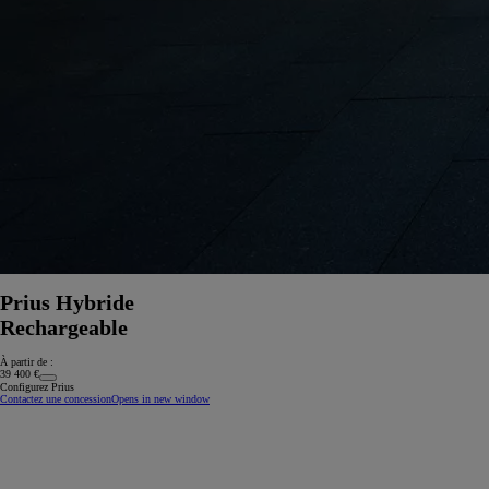
Prius Hybride
Rechargeable
À partir de :
39 400 €
Configurez Prius
Contactez une concession
Opens in new window