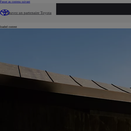
(Press Enter)
Passer au contenu suivant
...
Trouvez un partenaire Toyota
Véhicules neufs
Prius Hybride Rechargeable
loaded content