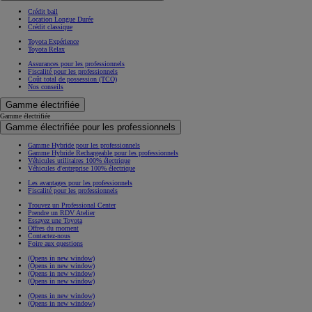
Crédit bail
Location Longue Durée
Crédit classique
Toyota Expérience
Toyota Relax
Assurances pour les professionnels
Fiscalité pour les professionnels
Coût total de possession (TCO)
Nos conseils
Gamme électrifiée
Gamme électrifiée
Gamme électrifiée pour les professionnels
Gamme Hybride pour les professionnels
Gamme Hybride Rechargeable pour les professionnels
Véhicules utilitaires 100% électrique
Véhicules d'entreprise 100% électrique
Les avantages pour les professionnels
Fiscalité pour les professionnels
Trouvez un Professional Center
Prendre un RDV Atelier
Essayez une Toyota
Offres du moment
Contactez-nous
Foire aux questions
(Opens in new window)
(Opens in new window)
(Opens in new window)
(Opens in new window)
(Opens in new window)
(Opens in new window)