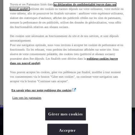
Toyota et ses Partenaires listés dans
sa déclaration de confidentialité (ouvre dans un
*TCO : Total Cost of Ownership = Coût total de possession du véhicule
nouvel onglet)
utilisent des cookies ou traceurs déposés sur votre ordinateur, votre mobile ou
votre tablette, afin de poursuivre les finalités suivantes : améliorer votre expérience utilisateur,
réaliser des statistiques d’audience, afficher des publicités ciblées sur les sites de partenaires,
mesurer la performance de ces publicités, utiliser des données de géolocalisation, vous offrir
des fonctionnalités relatives aux réseaux sociaux.
Des cookies sont nécessaires au fonctionnement du site et de nos services, et sont déposés
automatiquement.
Pour une navigation optimale, nous vous invitons à accepter les cookies de performance et/ou
fonctionnels. En les refusant, vous perdriez des informations affichées sur notre site. Sous
réserve de votre consentement préalable, des cookies tiers (publicité et réseaux sociaux)
pourraient alors être déposés. Les finalités sont décrites dans la
politique cookies (ouvre
dans un nouvel onglet)
.
Vous pouvez accepter les cookies, gérer vos préférences par finalité, modifier à tout moment
vos consentements via le bouton "Gérer mes cookies", ou continuer votre navigation sans
accepter via le bouton "Continuer sans accepter".
En savoir plus sur notre politique des cookies
Lien vers les partenaires
En savoir plus
Gérer mes cookies
Accepter