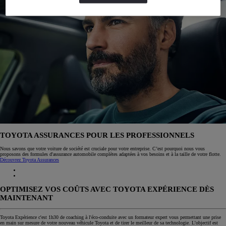
TOYOTA ASSURANCES POUR LES PROFESSIONNELS
Nous savons que votre voiture de société est cruciale pour votre entreprise. C’est pourquoi nous vous
proposons des formules d'assurance automobile complètes adaptées à vos besoins et à la taille de votre flotte.
Découvrez Toyota Assurances
OPTIMISEZ VOS COÛTS AVEC TOYOTA EXPÉRIENCE DÈS
MAINTENANT
Toyota Expérience c'est 1h30 de coaching à l'éco-conduite avec un formateur expert vous permettant une prise
en main sur mesure de votre nouveau véhicule Toyota et de tirer le meilleur de sa technologie. L’objectif est