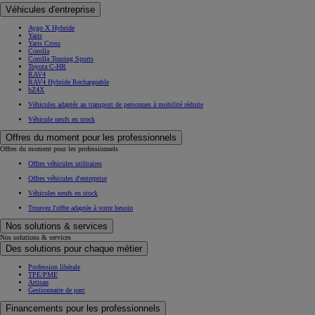
Véhicules d'entreprise
Aygo X Hybride
Yaris
Yaris Cross
Corolla
Corolla Touring Sports
Toyota C-HR
RAV4
RAV4 Hybride Rechargeable
bZ4X
Véhicules adaptés au transport de personnes à mobilité réduite
Véhicule neufs en stock
Offres du moment pour les professionnels
Offres du moment pour les professionnels
Offres véhicules utilitaires
Offres véhicules d'entreprise
Véhicules neufs en stock
Trouvez l'offre adaptée à votre besoin
Nos solutions & services
Nos solutions & services
Des solutions pour chaque métier
Profession libérale
TPE/PME
Artisan
Gestionnaire de parc
Financements pour les professionnels