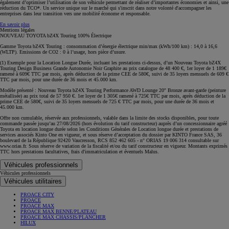
également d’optimiser l’utilisation de son véhicule permettant de réaliser d’importantes économies et ainsi, une
réduction du TCO*. Un service unique sur le marché qui s'inscrit dans notre volonté d'accompagner les
entreprises dans leur transition vers une mobilité économe et responsable.
En savoir plus
Mentions légales
NOUVEAU TOYOTA bZ4X Touring 100% Électrique
Gamme Toyota bZ4X Touring : consommation d’énergie électrique min/max (kWh/100 km) : 14,0 à 16,6
(WLTP). Emissions de CO2 : 0 à l’usage, hors pièce d’usure.
(1) Exemple pour la Location Longue Durée, incluant les prestations ci-dessus, d’un Nouveau Toyota bZ4X
Touring Design Business Grande Autonomie Noir Graphite au prix catalogue de 48 400 €, 1er loyer de 1 189€
ramené à 609€ TTC par mois, après déduction de la prime CEE de 580€, suivi de 35 loyers mensuels de 609 €
TTC par mois, pour une durée de 36 mois et 45.000 km.
Modèle présenté : Nouveau Toyota bZ4X Touring Performance AWD Lounge 20'' Bronze avant-garde (peinture
métallisée) au prix total de 57 950 €. 1er loyer de 1 305€ ramené à 725€ TTC par mois, après déduction de la
prime CEE de 580€, suivi de 35 loyers mensuels de 725 € TTC par mois, pour une durée de 36 mois et
45.000 km.
Offre non cumulable, réservée aux professionnels, valable dans la limite des stocks disponibles, pour toute
commande passée jusqu’au 27/08/2026 (hors évolution du tarif constructeur) auprès d’un concessionnaire agréé
Toyota en location longue durée selon les Conditions Générales de Location longue durée et prestations de
services associés Kinto One en vigueur, et sous réserve d’acceptation du dossier par KINTO France SAS, 36
boulevard de la République 92420 Vaucresson, RCS 852 462 605 - n° ORIAS 19 006 314 consultable sur
www.orias.fr. Sous réserve de variation de la fiscalité et/ou du tarif constructeur en vigueur. Montants exprimés
TTC hors prestations facultatives, frais d'immatriculation et éventuels Malus.
Véhicules professionnels
Véhicules professionnels
Véhicules utilitaires
PROACE CITY
PROACE
PROACE MAX
PROACE MAX BENNE/PLATEAU
PROACE MAX CHASSIS/PLANCHER
HILUX