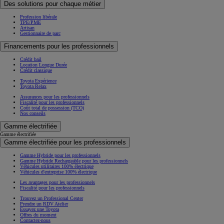
Des solutions pour chaque métier
Profession libérale
TPE/PME
Artisan
Gestionnaire de parc
Financements pour les professionnels
Crédit bail
Location Longue Durée
Crédit classique
Toyota Expérience
Toyota Relax
Assurances pour les professionnels
Fiscalité pour les professionnels
Coût total de possession (TCO)
Nos conseils
Gamme électrifiée
Gamme électrifiée
Gamme électrifiée pour les professionnels
Gamme Hybride pour les professionnels
Gamme Hybride Rechargeable pour les professionnels
Véhicules utilitaires 100% électrique
Véhicules d'entreprise 100% électrique
Les avantages pour les professionnels
Fiscalité pour les professionnels
Trouvez un Professional Center
Prendre un RDV Atelier
Essayez une Toyota
Offres du moment
Contactez-nous