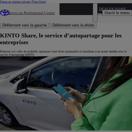
Passer au contenu suivant
(Press Enter)
Financement pour les professionnels
Financement pour les professionnels
DEALER NAME
Crédit bail Easy Pro
Crédit bail Easy Pro
Ouvrir le menu
Trouvez un Professional Center
KINTO Mobilité
KINTO Mobilité
Crédit Classique pour les pros
Crédit Classique pour les pros
Défilement vers la gauche
Défilement vers la droite
KINTO Share, le service d’autopartage pour les
entreprises
Réduisez vos coûts de mobilité, optimisez votre flotte automobile et contribuez à un avenir durable avec le
service d’autopartage KINTO.