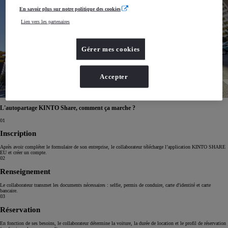
En savoir plus sur notre politique des cookies
Lien vers les partenaires
Gérer mes cookies
Accepter
L'autopartage KINTO Share, comment ça marche ?
01
Inscription
Après avoir compléter le formulaire de son entreprise, le collaborateur télécharge l’application KINTO SHARE
EU et créer un compte.
02
Renseignement
Le collaborateur transmet les documents nécessaires : selfie, permis de conduire, carte d'identité et carte
bancaire.
03
Réservation
En fonction de ses besoins, le collaborateur détermine la voiture, la durée de location et le profil de réservation