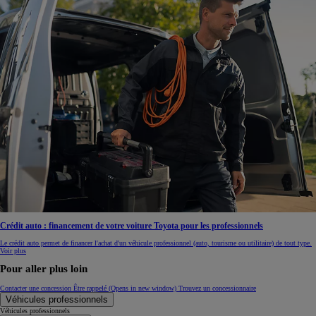
Crédit auto : financement de votre voiture Toyota pour les professionnels
Le crédit auto permet de financer l'achat d'un véhicule professionnel (auto, tourisme ou utilitaire) de tout type.
Voir plus
Pour aller plus loin
Contacter une concession
Être rappelé
(Opens in new window)
Trouvez un concessionnaire
Véhicules professionnels
Véhicules professionnels