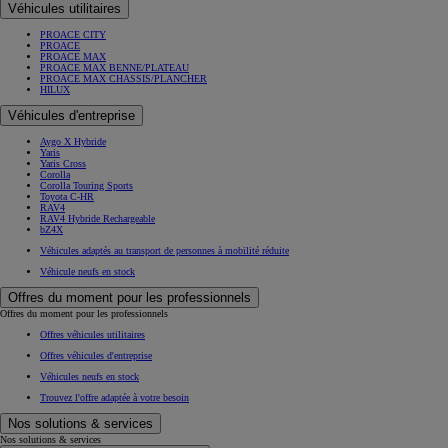
Véhicules utilitaires
PROACE CITY
PROACE
PROACE MAX
PROACE MAX BENNE/PLATEAU
PROACE MAX CHASSIS/PLANCHER
HILUX
Véhicules d'entreprise
Aygo X Hybride
Yaris
Yaris Cross
Corolla
Corolla Touring Sports
Toyota C-HR
RAV4
RAV4 Hybride Rechargeable
bZ4X
Véhicules adaptés au transport de personnes à mobilité réduite
Véhicule neufs en stock
Offres du moment pour les professionnels
Offres du moment pour les professionnels
Offres véhicules utilitaires
Offres véhicules d'entreprise
Véhicules neufs en stock
Trouvez l'offre adaptée à votre besoin
Nos solutions & services
Nos solutions & services