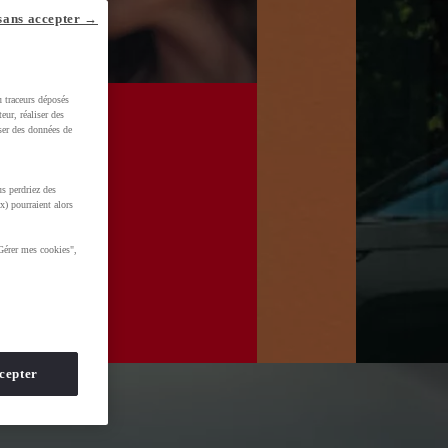
sans accepter →
u traceurs déposés
eur, réaliser des
iser des données de
s perdriez des
x) pourraient alors
Gérer mes cookies",
cepter