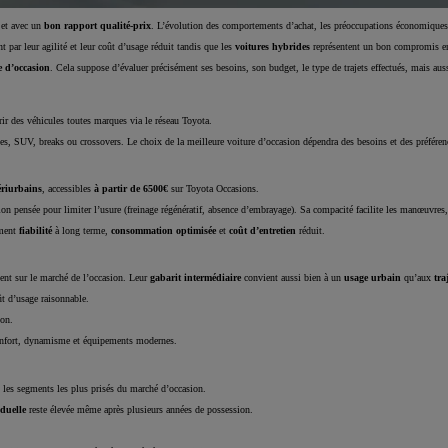
 et avec un
bon rapport qualité-prix
. L’évolution des comportements d’achat, les préoccupations économiques et
t par leur agilité et leur coût d’usage réduit tandis que les
voitures hybrides
représentent un bon compromis ent
e d’occasion
. Cela suppose d’évaluer précisément ses besoins, son budget, le type de trajets effectués, mais aussi
ir des véhicules toutes marques via le réseau Toyota.
nes, SUV, breaks ou crossovers. Le choix de la meilleure voiture d’occasion dépendra des besoins et des préférenc
ériurbains
, accessibles
à partir de 6500€
sur Toyota Occasions.
tion pensée pour limiter l’usure (freinage régénératif, absence d’embrayage). Sa compacité facilite les manœuvres,
ement
fiabilité
à long terme,
consommation optimisée
et
coût d’entretien
réduit.
nent sur le marché de l’occasion. Leur
gabarit intermédiaire
convient aussi bien à un
usage urbain
qu’aux
tra
ût d’usage raisonnable.
ion.
confort, dynamisme et équipements modernes.
i les segments les plus prisés du marché d’occasion.
iduelle
reste élevée même après plusieurs années de possession.