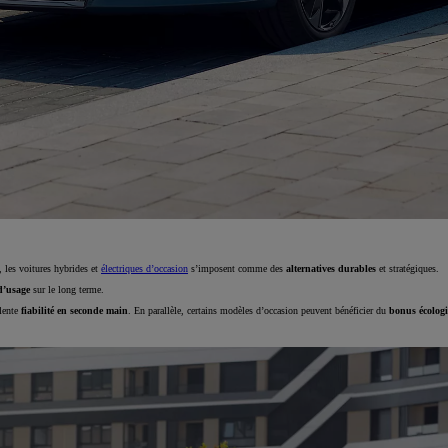
, les voitures hybrides et
électriques d’occasion
s’imposent comme des
alternatives durables
et stratégiques.
d’usage
sur le long terme.
llente
fiabilité en seconde main
. En parallèle, certains modèles d’occasion peuvent bénéficier du
bonus écolog