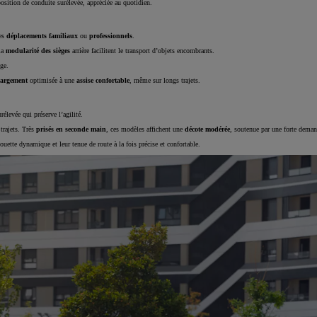
position de conduite surélevée, appréciée au quotidien.
les
déplacements familiaux
ou
professionnels
.
la
modularité des sièges
arrière facilitent le transport d’objets encombrants.
ge.
hargement
optimisée à une
assise confortable
, même sur longs trajets.
élevée qui préserve l’agilité.
 trajets. Très
prisés en
seconde main
, ces modèles affichent une
décote modérée
, soutenue par une forte dema
ouette dynamique et leur tenue de route à la fois précise et confortable.