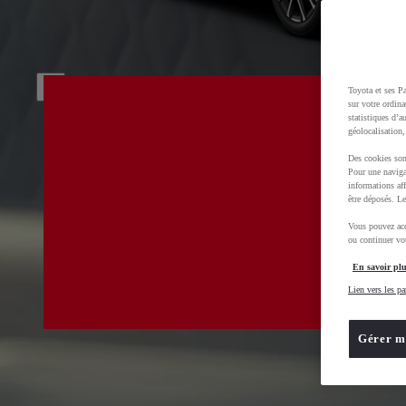
Toyota et ses Pa
sur votre ordina
statistiques d’a
géolocalisation,
Des cookies son
Pour une naviga
informations aff
être déposés. Le
Vous pouvez acc
ou continuer vot
En savoir plu
Lien vers les pa
Gérer m