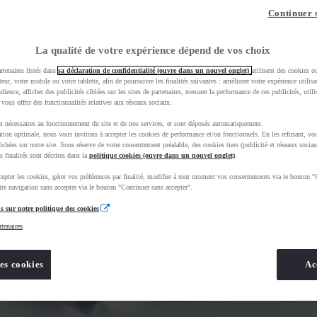
Continuer 
La qualité de votre expérience dépend de vos choix
rtenaires listés dans
sa déclaration de confidentialité (ouvre dans un nouvel onglet)
utilisent des cookies o
teur, votre mobile ou votre tablette, afin de poursuivre les finalités suivantes : améliorer votre expérience utilisat
udience, afficher des publicités ciblées sur les sites de partenaires, mesurer la performance de ces publicités, util
 vous offrir des fonctionnalités relatives aux réseaux sociaux.
t nécessaires au fonctionnement du site et de nos services, et sont déposés automatiquement.
tion optimale, nous vous invitons à accepter les cookies de performance et/ou fonctionnels. En les refusant, vou
ichées sur notre site. Sous réserve de votre consentement préalable, des cookies tiers (publicité et réseaux sociau
s finalités sont décrites dans la
politique cookies (ouvre dans un nouvel onglet)
.
epter les cookies, gérer vos préférences par finalité, modifier à tout moment vos consentements via le bouton "
re navigation sans accepter via le bouton "Continuer sans accepter".
s sur notre politique des cookies
rtenaires
es cookies
Ac