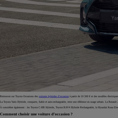
TOYOTA C-HR
HYBRIDE OU HYBRIDE RECHARGEABLE
Disponible rapidement
Retrouvez sur Toyota Occasions des
voitures hybrides d’occasion
à partir de 10 500 € et des modèles électriqu
La Toyota Yaris Hybride, compacte, fiable et auto-rechargeable, reste une référence en usage urbain. La Renaul
À considérer également : les Toyota C-HR Hybride, Toyota RAV4 Hybride Rechargeable, la Hyundai Kona Electric
Comment choisir une voiture d’occasion ?