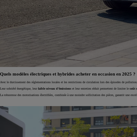
Quels modèles électriques et hybrides acheter en occasion en 2025 ?
Avec le durcissement des réglementations locales et les restrictions de circulation lors des épisodes de pollution
Leur sobriété énergétique, leur
faible niveau d’émissions
et leur entretien réduit permettent de limiter le
coût 
La robustesse des motorisations électrifiées, combinée à une moindre sollicitation des pièces, garantit une exce