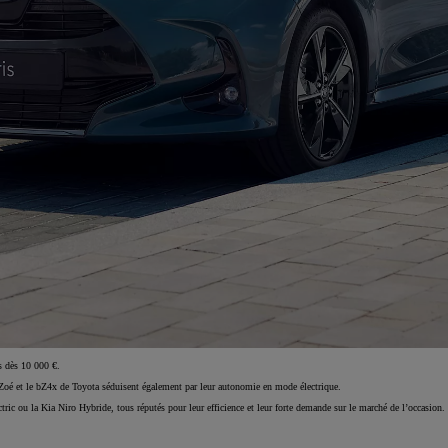
es dès 10 000 €.
t Zoé et le bZ4x de Toyota séduisent également par leur autonomie en mode électrique.
 ou la Kia Niro Hybride, tous réputés pour leur efficience et leur forte demande sur le marché de l’occasion.