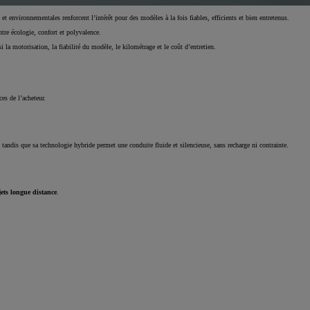
 environnementales renforcent l’intérêt pour des modèles à la fois fiables, efficients et bien entretenus.
re écologie, confort et polyvalence.
 la motorisation, la fiabilité du modèle, le kilométrage et le coût d’entretien.
es de l’acheteur.
 tandis que sa technologie hybride permet une conduite fluide et silencieuse, sans recharge ni contrainte.
jets longue distance
.