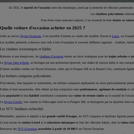
En 2025, le
marché de l’occasion
reste très dynamique, porté par la recherche de véhicules performants
Les
citadines polyvalentes
séduisen
Pour éviter toute mauvaise surprise, il est essentiel de
bien
choisir
sa voitur
Quelle voiture d'occasion acheter en 2025 ?
Grâce au service
Toyota Occasions
, il est possible d’acheter ou vendre des modèles Toyota et
Lexus,
ou d’acquér
Les modèles présentés ci-dessous sont cités à titre d’exemples et couvrent différents segments : citadines, berli
Les citadines économiques et fiables
Robustes et peu énergivores, les
citadines d’occasion
restent un choix stratégique pour les
trajets urbains
et
p
La
Toyota Yaris hybride
, se distingue par une architecture éprouvée, une chaîne de traction fiable et une concep
D’autres modèles vendus sur Toyota Occasions, telles que la Peugeot 208 ou la Renault Clio, combinent égal
Les berlines compactes polyvalentes
Polyvalentes, bien équipées et confortables, les berlines compactes représentent un choix particulièrement perti
Fiables et bien insonorisées, elles offrent un bon compromis entre
performances
,
agrément de conduite
et co
Leur
popularité
et leur
fiabilité
contribuent à maintenir une
valeur de revente
stable
sur le marché de l’occas
La
Toyota Corolla
, tout comme la Volkswagen Golf ou la Peugeot 308, se distinguent par un équilibre entre 
Les SUV familiaux recherchés
Modulables, spacieux et adaptés à une
grande variété d’usages
, les SUV compacts
et familiaux figurent parm
Le bon niveau de
confort à bord
et la
robustesse mécanique
en font des véhicules fiables, dont la
valeur rés
Retrouvez des
SUV d’occasion
accessibles
à partir de 10 000 €
sur Toyota Occasions.