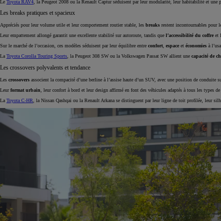
Le
Toyota RAV4
, la Peugeot 2008 ou la Renault Captur séduisent par leur modularité, leur habitabilité et une 
Les breaks pratiques et spacieux
Appréciés pour leur volume utile et leur comportement routier stable, les
breaks
restent incontournables pour 
Leur empattement allongé garantit une excellente stabilité sur autoroute, tandis que
l’accessibilité du coffre
et 
Sur le marché de l’occasion, ces modèles séduisent par leur équilibre entre
confort
,
espace
et
économies
à l’usa
La
Toyota Corolla Touring Sports
, la Peugeot 308 SW ou la Volkswagen Passat SW allient une
capacité de c
Les crossovers polyvalents et tendance
Les
crossovers
associent la compacité d’une berline à l’assise haute d’un SUV, avec une position de conduite sur
Leur
format urbain
, leur confort à bord et leur design affirmé en font des véhicules adaptés à tous les types de
La
Toyota C-HR
, la Nissan Qashqai ou la Renault Arkana se distinguent par leur ligne de toit profilée, leur silh