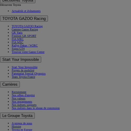
Découvrez Toyota
Découvrez Toyota
Actualités et évènements
TOYOTA GAZOO Racing
TOYOTA GAZOO Racing
Gamme Gazoo Racing
GR Yaris
Finition GR SPORT
FIA WRC
FIA WEC
Rallye Dakar / W2RC
Supra GT4
Trouvez votre Gazoo Center
Start Your Impossible
Start Your Impossible
Projets de mobilité
Partenariat Special Olympics
Team Toyota France
Carrières
Recrutement
Nos offres d'emploi
Nos valeurs
Nos engagements
Nos métiers supports
Nos métiers dans le réseau de concession
Le Groupe Toyota
A propos de nous
Histoire
Toyota en Europe