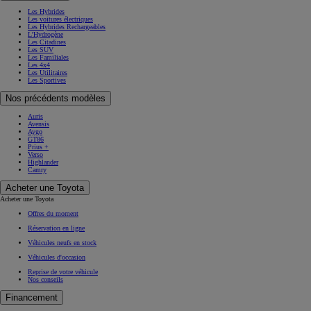
Les Hybrides
Les voitures électriques
Les Hybrides Rechargeables
L'Hydrogène
Les Citadines
Les SUV
Les Familiales
Les 4x4
Les Utilitaires
Les Sportives
Nos précédents modèles
Auris
Avensis
Aygo
GT86
Prius +
Verso
Highlander
Camry
Acheter une Toyota
Acheter une Toyota
Offres du moment
Réservation en ligne
Véhicules neufs en stock
Véhicules d'occasion
Reprise de votre véhicule
Nos conseils
Financement