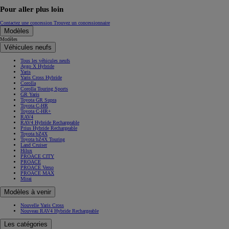
Pour aller plus loin
Contactez une concession
Trouvez un concessionnaire
Modèles
Modèles
Véhicules neufs
Tous les véhicules neufs
Aygo X Hybride
Yaris
Yaris Cross Hybride
Corolla
Corolla Touring Sports
GR Yaris
Toyota GR Supra
Toyota C-HR
Toyota C-HR+
RAV4
RAV4 Hybride Rechargeable
Prius Hybride Rechargeable
Toyota bZ4X
Toyota bZ4X Touring
Land Cruiser
Hilux
PROACE CITY
PROACE
PROACE Verso
PROACE MAX
Mirai
Modèles à venir
Nouvelle Yaris Cross
Nouveau RAV4 Hybride Rechargeable
Les catégories