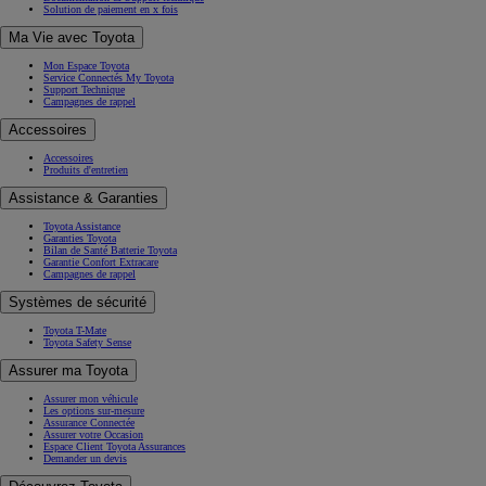
Solution de paiement en x fois
Ma Vie avec Toyota
Mon Espace Toyota
Service Connectés My Toyota
Support Technique
Campagnes de rappel
Accessoires
Accessoires
Produits d'entretien
Assistance & Garanties
Toyota Assistance
Garanties Toyota
Bilan de Santé Batterie Toyota
Garantie Confort Extracare
Campagnes de rappel
Systèmes de sécurité
Toyota T-Mate
Toyota Safety Sense
Assurer ma Toyota
Assurer mon véhicule
Les options sur-mesure
Assurance Connectée
Assurer votre Occasion
Espace Client Toyota Assurances
Demander un devis