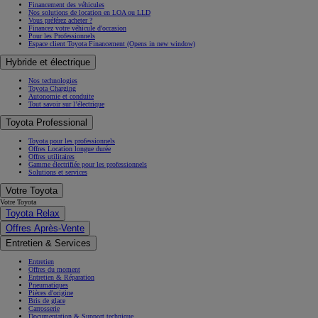
Financement des véhicules
Nos solutions de location en LOA ou LLD
Vous préférez acheter ?
Financez votre véhicule d'occasion
Pour les Professionnels
Espace client Toyota Financement
(Opens in new window)
Hybride et électrique
Nos technologies
Toyota Charging
Autonomie et conduite
Tout savoir sur l’électrique
Toyota Professional
Toyota pour les professionnels
Offres Location longue durée
Offres utilitaires
Gamme électrifiée pour les professionnels
Solutions et services
Votre Toyota
Votre Toyota
Toyota Relax
Offres Après-Vente
Entretien & Services
Entretien
Offres du moment
Entretien & Réparation
Pneumatiques
Pièces d'origine
Bris de glace
Carrosserie
Documentation & Support technique