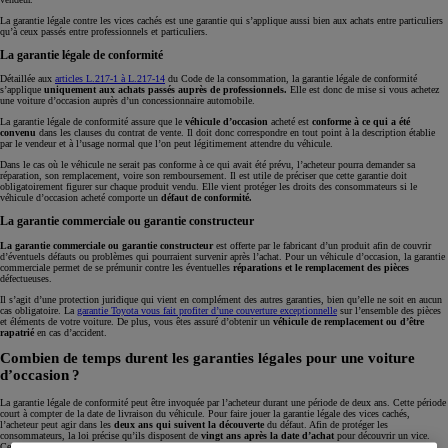
La garantie légale contre les vices cachés est une garantie qui s’applique aussi bien aux achats entre particuliers
qu’à ceux passés entre professionnels et particuliers.
La garantie légale de conformité
Détaillée aux
articles L.217-1 à L.217-14
du Code de la consommation, la garantie légale de conformité
s’applique
uniquement aux achats passés auprès de professionnels.
Elle est donc de mise si vous achetez
une voiture d’occasion auprès d’un concessionnaire automobile.
La garantie légale de conformité assure que le
véhicule d’occasion
acheté est
conforme à ce qui a été
convenu
dans les clauses du contrat de vente. Il doit donc correspondre en tout point à la description établie
par le vendeur et à l’usage normal que l’on peut légitimement attendre du véhicule.
Dans le cas où le véhicule ne serait pas conforme à ce qui avait été prévu, l’acheteur pourra demander sa
réparation, son remplacement, voire son remboursement. Il est utile de préciser que cette garantie doit
obligatoirement figurer sur chaque produit vendu. Elle vient protéger les droits des consommateurs si le
véhicule d’occasion acheté comporte un
défaut de conformité.
La garantie commerciale ou garantie constructeur
La garantie commerciale ou garantie constructeur
est offerte par le fabricant d’un produit afin de couvrir
d’éventuels défauts ou problèmes qui pourraient survenir après l’achat. Pour un véhicule d’occasion, la garantie
commerciale permet de se prémunir contre les éventuelles
réparations et le remplacement des pièces
défectueuses.
Il s’agit d’une protection juridique qui vient en complément des autres garanties, bien qu’elle ne soit en aucun
cas obligatoire. La
garantie Toyota vous fait profiter d’une couverture exceptionnelle
sur l’ensemble des pièces
et éléments de votre voiture. De plus, vous êtes assuré d’obtenir un
véhicule de remplacement ou d’être
rapatrié
en cas d’accident.
Combien de temps durent les garanties légales pour une voiture
d’occasion ?
La garantie légale de conformité peut être invoquée par l’acheteur durant une période de deux ans. Cette période
court à compter de la date de livraison du véhicule. Pour faire jouer la garantie légale des vices cachés,
l’acheteur peut agir dans les
deux ans qui suivent la découverte
du défaut. Afin de protéger les
consommateurs, la loi précise qu’ils disposent de
vingt ans après la date d’achat
pour découvrir un vice.
Celui-ci doit cependant exister au jour de la vente pour invoquer la garantie.