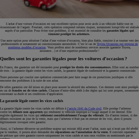
L’achat d’une voiture d’occasion est une excellente option pour avoir accès à un véhicule fiable tout en
économisant de l’argent. Pourtant, cette opération comprend certains risques, notamment lorsqu’elle est réalisée
auprès d’un particulier. Pour éviter tout problème, il est essentiel de connaître les
garanties légales qui
viennent protéger les acheteurs.
Une autre option pour sécuriser l’achat d’une voiture d’occasion, bien plus fiable, consiste à se tourner vers des
professionnels et notamment un concessionnaire automobile. C’est le cas de
Toyota Occasions qui propose de
nombreux modèles d’occasion
. Vous profitez ainsi de nombreux services associés (garantie Toyota,
assurance…) et d’une expertise professionnelle !
Quelles sont les garanties légales pour les voitures d’occasion ?
En France, des garanties ont été instaurées pour
protéger les droits des consommateurs.
Elles sont au nombre
de trois : la garantie légale contre les vices cachés, la garantie légale de conformité et la garantie commerciale.
Toute personne qui conclut une opération commerciale peut faire usage de ces protections juridiques si elle
rencontre des problèmes à la suite de son achat.
De telles garanties ont été mises en place pour assurer la sécurité des acheteurs. Ces derniers sont ainsi protégés
en cas de
fraudes ou de vices cachés.
Chacune d’entre elles obéit à des règles qui lui sont propres, notamment
concernant sa durée et ses conditions d’application.
La garantie légale contre les vices cachés
La garantie légale contre les vices cachés est définie à
l’article 1641 du Code civil
. Elle protège l’acheteur
contre les
défauts non apparents
qui rendraient le véhicule impropre à l’usage auquel il est destiné. Elle
englobe également les vices qui
réduisent considérablement l’usage du véhicule
. En d’autres termes, si des
défauts existaient au jour de la vente, mais que l’acheteur n’était pas en mesure de les voir, alors il pourra
légitimement invoquer cette garantie.
Ainsi, si l’acheteur découvre un problème majeur qui existait déjà avant l’achat, mais qui n’avait pas été révélé
par le vendeur, il pourra alors demander des
réparations ou l’annulation de la vente.
Il convient cependant
de préciser que cette garantie couvre uniquement les vices cachés et non ceux visibles ou mentionnés par le
vendeur.