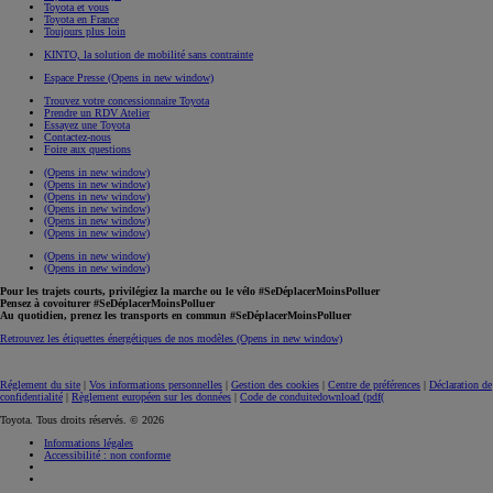
Toyota et vous
Toyota en France
Toujours plus loin
KINTO, la solution de mobilité sans contrainte
Espace Presse
(Opens in new window)
Trouvez votre concessionnaire Toyota
Prendre un RDV Atelier
Essayez une Toyota
Contactez-nous
Foire aux questions
(Opens in new window)
(Opens in new window)
(Opens in new window)
(Opens in new window)
(Opens in new window)
(Opens in new window)
(Opens in new window)
(Opens in new window)
Pour les trajets courts, privilégiez la marche ou le vélo #SeDéplacerMoinsPolluer
Pensez à covoiturer #SeDéplacerMoinsPolluer
Au quotidien, prenez les transports en commun #SeDéplacerMoinsPolluer
Retrouvez les étiquettes énergétiques de nos modèles
(Opens in new window)
Réglement du site
|
Vos informations personnelles
|
Gestion des cookies
|
Centre de préférences
|
Déclaration de
confidentialité
|
Règlement européen sur les données
|
Code de conduite
download (pdf(
Toyota. Tous droits réservés. © 2026
Informations légales
Accessibilité : non conforme