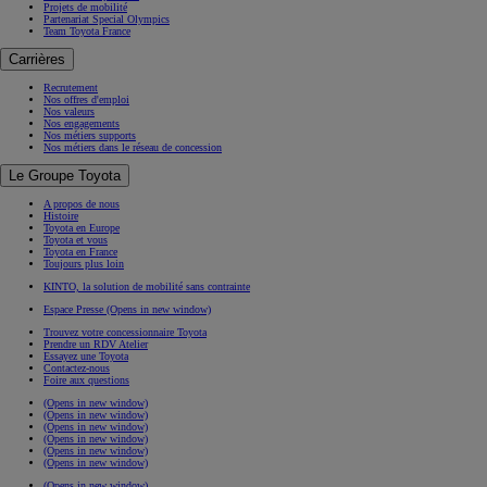
Projets de mobilité
Partenariat Special Olympics
Team Toyota France
Carrières
Recrutement
Nos offres d'emploi
Nos valeurs
Nos engagements
Nos métiers supports
Nos métiers dans le réseau de concession
Le Groupe Toyota
A propos de nous
Histoire
Toyota en Europe
Toyota et vous
Toyota en France
Toujours plus loin
KINTO, la solution de mobilité sans contrainte
Espace Presse
(Opens in new window)
Trouvez votre concessionnaire Toyota
Prendre un RDV Atelier
Essayez une Toyota
Contactez-nous
Foire aux questions
(Opens in new window)
(Opens in new window)
(Opens in new window)
(Opens in new window)
(Opens in new window)
(Opens in new window)
(Opens in new window)