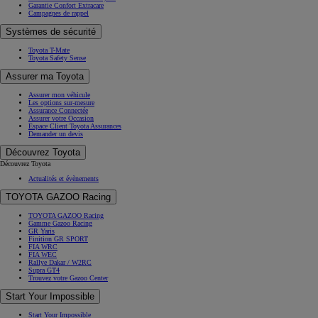
Garantie Confort Extracare
Campagnes de rappel
Systèmes de sécurité
Toyota T-Mate
Toyota Safety Sense
Assurer ma Toyota
Assurer mon véhicule
Les options sur-mesure
Assurance Connectée
Assurer votre Occasion
Espace Client Toyota Assurances
Demander un devis
Découvrez Toyota
Découvrez Toyota
Actualités et évènements
TOYOTA GAZOO Racing
TOYOTA GAZOO Racing
Gamme Gazoo Racing
GR Yaris
Finition GR SPORT
FIA WRC
FIA WEC
Rallye Dakar / W2RC
Supra GT4
Trouvez votre Gazoo Center
Start Your Impossible
Start Your Impossible