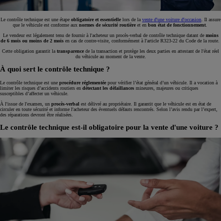
Le contrôle technique est une étape
obligatoire et essentielle
lors de la
vente d'une voiture d'occasion
. Il assure
que le véhicule est conforme aux
normes de sécurité routière
et en
bon état de fonctionnement
.
Le vendeur est légalement tenu de fournir à l'acheteur un procès-verbal de contrôle technique datant de
moins
de 6 mois ou moins de 2 mois
en cas de contre-visite, conformément à l'article R323-22 du Code de la route.
Cette obligation garantit la
transparence
de la transaction et protège les deux parties en attestant de l'état réel
du véhicule au moment de la vente.
À quoi sert le contrôle technique ?
Le contrôle technique est une
procédure réglementée
pour vérifier l’état général d’un véhicule. Il a vocation à
limiter les risques d’accidents routiers en
détectant les défaillances
mineures, majeures ou critiques
susceptibles d’affecter un véhicule.
À l'issue de l'examen, un
procès-verbal
est délivré au propriétaire. Il garantit que le véhicule est en état de
circuler en toute sécurité et informe l'acheteur des éventuels défauts rencontrés. Selon l’avis rendu par l’expert,
des réparations devront être réalisées.
Le contrôle technique est-il obligatoire pour la vente d'une voiture ?