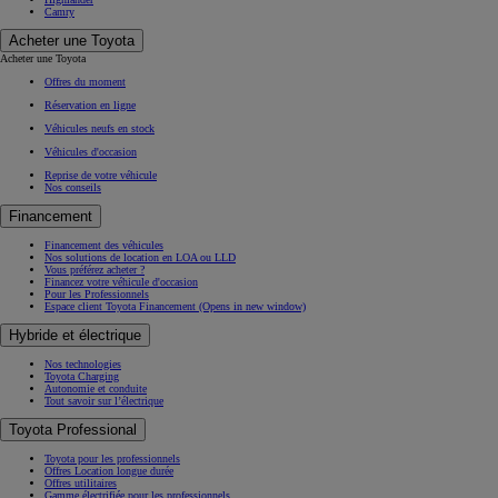
Camry
Acheter une Toyota
Acheter une Toyota
Offres du moment
Réservation en ligne
Véhicules neufs en stock
Véhicules d'occasion
Reprise de votre véhicule
Nos conseils
Financement
Financement des véhicules
Nos solutions de location en LOA ou LLD
Vous préférez acheter ?
Financez votre véhicule d'occasion
Pour les Professionnels
Espace client Toyota Financement
(Opens in new window)
Hybride et électrique
Nos technologies
Toyota Charging
Autonomie et conduite
Tout savoir sur l’électrique
Toyota Professional
Toyota pour les professionnels
Offres Location longue durée
Offres utilitaires
Gamme électrifiée pour les professionnels