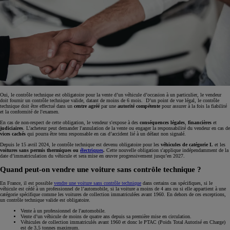
Oui, le contrôle technique est obligatoire pour la vente d’un véhicule d’occasion à un particulier, le vendeur
doit fournir un contrôle technique valide, datant de moins de 6 mois. D’un point de vue légal, le contrôle
technique doit être effectué dans un
centre agréé
par une
autorité compétente
pour assurer à la fois la fiabilité
et la conformité de l'examen.
En cas de non-respect de cette obligation, le vendeur s'expose à des
conséquences légales
,
financières
et
judiciaires
. L'acheteur peut demander l'annulation de la vente ou engager la responsabilité du vendeur en cas de
vices cachés
qui pourra être tenu responsable en cas d’accident lié à un défaut non signalé.
Depuis le 15 avril 2024, le contrôle technique est devenu obligatoire pour les
véhicules de catégorie L
et les
voitures sans permis thermiques ou
électriques
.
Cette nouvelle obligation s'applique indépendamment de la
date d’immatriculation du véhicule et sera mise en œuvre progressivement jusqu’en 2027.
Quand peut-on vendre une voiture sans contrôle technique ?
En France, il est possible
vendre une voiture sans contrôle technique
dans certains cas spécifiques, si le
véhicule est cédé à un professionnel de l’automobile, si la voiture a moins de 4 ans ou si elle appartient à une
catégorie spécifique comme les voitures de collection immatriculées avant 1960. En dehors de ces exceptions,
un contrôle technique valide est obligatoire.
Vente à un professionnel de l'automobile.
Vente d’un véhicule de moins de quatre ans depuis sa première mise en circulation.
Véhicules de collection immatriculés avant 1960 et donc le PTAC (Poids Total Autorisé en Charge)
est de 3,5 tonnes maximum.