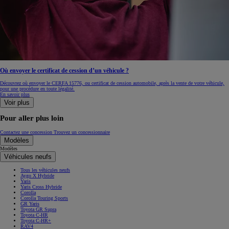
Où envoyer le certificat de cession d’un véhicule ?
Découvrez où envoyer le CERFA 15776, ou certificat de cession automobile, après la vente de votre véhicule,
pour une procédure en toute légalité.
En savoir plus
Voir plus
Pour aller plus loin
Contactez une concession
Trouvez un concessionnaire
Modèles
Modèles
Véhicules neufs
Tous les véhicules neufs
Aygo X Hybride
Yaris
Yaris Cross Hybride
Corolla
Corolla Touring Sports
GR Yaris
Toyota GR Supra
Toyota C-HR
Toyota C-HR+
RAV4