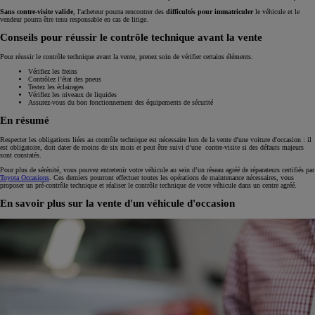
Sans contre-visite valide
, l'acheteur pourra rencontrer des
difficultés pour immatriculer
le véhicule et le
vendeur pourra être tenu responsable en cas de litige.
Conseils pour réussir le contrôle technique avant la vente
Pour réussir le contrôle technique avant la vente, prenez soin de vérifier certains éléments.
Vérifiez les freins
Contrôlez l’état des pneus
Testez les éclairages
Vérifiez les niveaux de liquides
Assurez-vous du bon fonctionnement des équipements de sécurité
En résumé
Respecter les obligations liées au contrôle technique est nécessaire lors de la vente d'une voiture d'occasion : il
est obligatoire, doit dater de moins de six mois et peut être suivi d’une contre-visite si des défauts majeurs
sont constatés.
Pour plus de sérénité, vous pouvez entretenir votre véhicule au sein d’un réseau agréé de réparateurs certifiés par
Toyota Occasions
. Ces derniers pourront effectuer toutes les opérations de maintenance nécessaires, vous
proposer un pré-contrôle technique et réaliser le contrôle technique de votre véhicule dans un centre agréé.
En savoir plus sur la vente d'un véhicule d'occasion