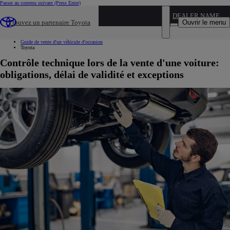
Passer au contenu suivant
(Press Enter)
...
DEALER NAME
Ouvrir le menu
Trouvez un partenaire Toyota
Voiture d'occasion
Nos conseils
Guide de vente d'un véhicule d'occasion
Toyota
Contrôle technique lors de la vente d'une voiture:
obligations, délai de validité et exceptions