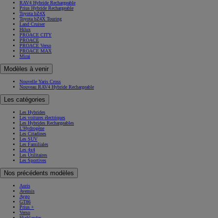
RAV4 Hybride Rechargeable
Prius Hybride Rechargeable
Toyota bZ4X
Toyota bZ4X Touring
Land Cruiser
Hilux
PROACE CITY
PROACE
PROACE Verso
PROACE MAX
Mirai
Modèles à venir
Nouvelle Yaris Cross
Nouveau RAV4 Hybride Rechargeable
Les catégories
Les Hybrides
Les voitures électriques
Les Hybrides Rechargeables
L'Hydrogène
Les Citadines
Les SUV
Les Familiales
Les 4x4
Les Utilitaires
Les Sportives
Nos précédents modèles
Auris
Avensis
Aygo
GT86
Prius +
Verso
Highlander