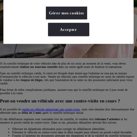
Gérer mes cookies
Accepter
Si le contrôle technique de votre véhicule date de plus de six mois au moment de la vente, vous devez
impérativement
réaliser un nouveau contrôle
dans un centre agréé avant de finaliser la transaction.
Sans un contrôle technique valide, la vente est bloquée étant donné que l'acheteur ne sera pas en mesure
d’immatriculer le véhicule à son nom. Vendre un véhicule sans contrôle technique en cours de validité expose
le vendeur à des
risques de litiges
, tels que l'annulation de la vente ou des poursuites judiciaires pour vices
cachés.
Pour éviter de telles complications juridiques, assurez-vous que le contrôle technique est à jour avant de
procéder à la vente.
Peut-on vendre un véhicule avec une contre-visite en cours ?
Il est possible de
vendre un véhicule nécessitant une contre-visite
, mais cette dernière doit nécessairement être
effectuée dans un
délai de 2 mois
après le contrôle technique initial.
Si des défaillances majeures sont constatées lors du contrôle, le vendeur doit
informer l'acheteur
et lui
remettre le procès-verbal de contre-visite. Dans ce cas, plusieurs démarches devront être suivies :
Effectuer les réparations nécessaires pour corriger les défaillances identifiées.
Présenter le véhicule en contre-visite dans le délai imparti pour obtenir un procès-verbal favorable.
Fournir à l'acheteur les documents attestant des réparations et de la validité du contrôle technique.