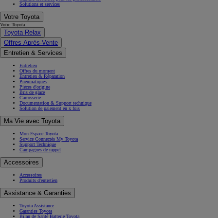
Solutions et services
Votre Toyota
Votre Toyota
Toyota Relax
Offres Après-Vente
Entretien & Services
Entretien
Offres du moment
Entretien & Réparation
Pneumatiques
Pièces d'origine
Bris de glace
Carrosserie
Documentation & Support technique
Solution de paiement en x fois
Ma Vie avec Toyota
Mon Espace Toyota
Service Connectés My Toyota
Support Technique
Campagnes de rappel
Accessoires
Accessoires
Produits d'entretien
Assistance & Garanties
Toyota Assistance
Garanties Toyota
Bilan de Santé Batterie Toyota