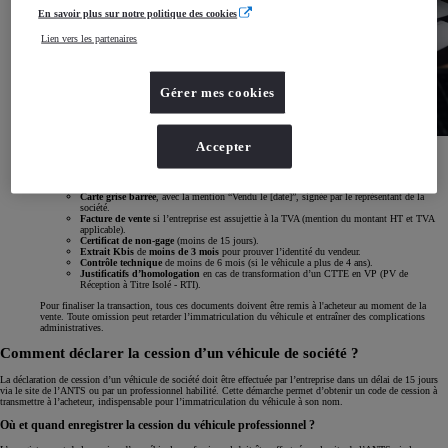
En savoir plus sur notre politique des cookies
Lien vers les partenaires
Gérer mes cookies
Accepter
Pour vendre un véhicule de société, plusieurs documents sont obligatoires.
Certificat de cession
(Cerfa 15776)
signé
par l’entreprise
(tampon et signature du
représentant légal)
et l’acheteur
.
Carte grise barrée
, avec la mention “Vendu le [date]”, signée par le représentant de la
société.
Facture de vente
si l’entreprise est assujettie à la TVA (mention du montant HT et TVA
applicable).
Certificat de non-gage
(moins de 15 jours).
Extrait Kbis
de
moins de 3 mois
pour prouver l’identité du vendeur.
Contrôle technique
de moins de 6 mois (si le véhicule a plus de 4 ans).
Justificatifs d’homologation
en cas de transformation d’un CTTE en VP (PV de
Réception à Titre Isolé - RTI).
Pour finaliser la transaction, tous ces documents doivent être remis à l'acheteur au moment de la
vente. Toute omission peut retarder l’immatriculation du véhicule et entraîner des complications
administratives.
Comment déclarer la cession d’un véhicule de société ?
La déclaration de cession d’un véhicule de société doit être effectuée par l’entreprise dans un délai de 15 jours
via le site de l’ANTS
ou par un professionnel habilité. Cette démarche permet d’obtenir un code de cession à
transmettre à l’acheteur, indispensable pour l’immatriculation du véhicule à son nom.
Où et quand enregistrer la cession du véhicule professionnel ?