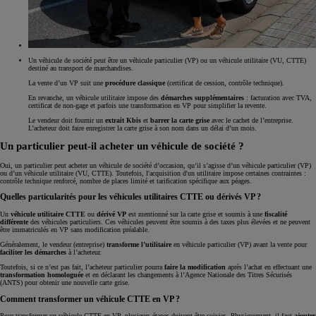
Un véhicule de société peut être un véhicule particulier (VP) ou un véhicule utilitaire (VU, CTTE)
destiné au transport de marchandises.
La vente d’un VP suit une
procédure classique
(certificat de cession, contrôle technique).
En revanche, un véhicule utilitaire impose des
démarches supplémentaires
: facturation avec TVA,
certificat de non-gage et parfois une transformation en VP pour simplifier la revente.
Le vendeur doit fournir un
extrait Kbis
et
barrer la carte grise
avec le cachet de l’entreprise.
L’acheteur doit faire enregistrer la carte grise à son nom dans un délai d’un mois.
Un particulier peut-il acheter un véhicule de société ?
Oui, un particulier peut acheter un véhicule de société d’occasion, qu’il s’agisse d’un véhicule particulier (VP)
ou d’un véhicule utilitaire (VU, CTTE). Toutefois, l'acquisition d'un utilitaire impose certaines contraintes :
contrôle technique renforcé, nombre de places limité et tarification spécifique aux péages.
Quelles particularités pour les véhicules utilitaires CTTE ou dérivés VP ?
Un
véhicule utilitaire CTTE
ou
dérivé VP
est mentionné sur la carte grise et soumis à une
fiscalité
différente
des véhicules particuliers. Ces véhicules peuvent être soumis à des taxes plus élevées et ne peuvent
être immatriculés en VP sans modification préalable.
Généralement, le vendeur (entreprise)
transforme l’utilitaire
en véhicule particulier (VP) avant la vente pour
faciliter les démarches
à l’acheteur.
Toutefois, si ce n’est pas fait, l’acheteur particulier pourra
faire la modification
après l’achat en effectuant une
transformation homologuée
et en déclarant les changements à l’Agence Nationale des Titres Sécurisés
(ANTS) pour obtenir une nouvelle carte grise.
Comment transformer un véhicule CTTE en VP ?
Pour transformer un véhicule CTTE en VP, plusieurs étapes doivent être suivies. Physiquement, il faut
ajouter