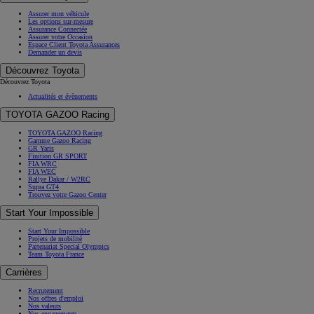
Assurer mon véhicule
Les options sur-mesure
Assurance Connectée
Assurer votre Occasion
Espace Client Toyota Assurances
Demander un devis
Découvrez Toyota
Découvrez Toyota
Actualités et évènements
TOYOTA GAZOO Racing
TOYOTA GAZOO Racing
Gamme Gazoo Racing
GR Yaris
Finition GR SPORT
FIA WRC
FIA WEC
Rallye Dakar / W2RC
Supra GT4
Trouvez votre Gazoo Center
Start Your Impossible
Start Your Impossible
Projets de mobilité
Partenariat Special Olympics
Team Toyota France
Carrières
Recrutement
Nos offres d'emploi
Nos valeurs
Nos engagements