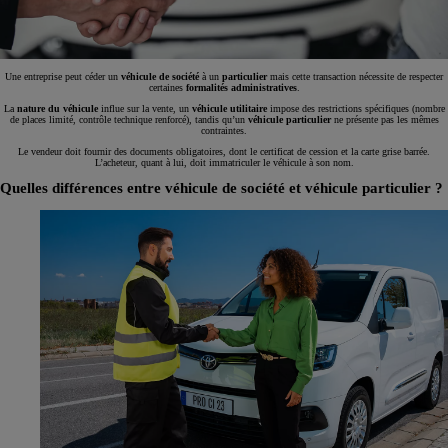
Une entreprise peut céder un
véhicule de société
à un
particulier
mais cette transaction nécessite de respecter
certaines
formalités administratives
.
La
nature du véhicule
influe sur la vente, un
véhicule
utilitaire
impose des restrictions spécifiques (nombre
de places limité, contrôle technique renforcé), tandis qu’un
véhicule particulier
ne présente pas les mêmes
contraintes.
Le vendeur doit fournir des documents obligatoires, dont le certificat de cession et la carte grise barrée.
L’acheteur, quant à lui, doit immatriculer le véhicule à son nom.
Quelles différences entre véhicule de société et véhicule particulier ?