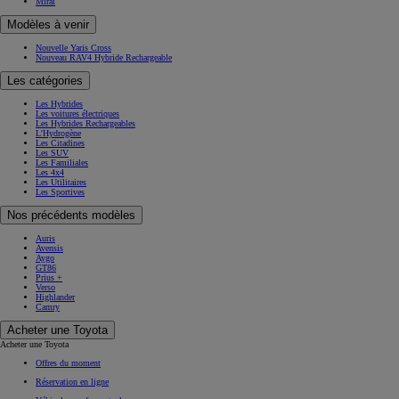
Mirai
Modèles à venir
Nouvelle Yaris Cross
Nouveau RAV4 Hybride Rechargeable
Les catégories
Les Hybrides
Les voitures électriques
Les Hybrides Rechargeables
L'Hydrogène
Les Citadines
Les SUV
Les Familiales
Les 4x4
Les Utilitaires
Les Sportives
Nos précédents modèles
Auris
Avensis
Aygo
GT86
Prius +
Verso
Highlander
Camry
Acheter une Toyota
Acheter une Toyota
Offres du moment
Réservation en ligne