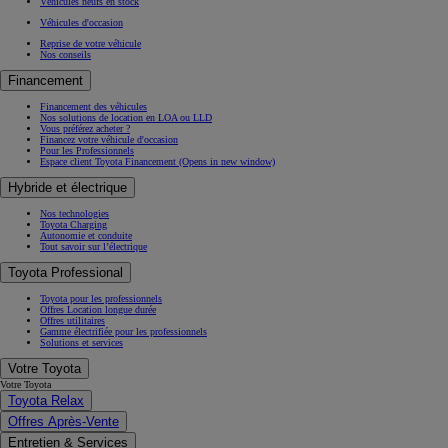
Véhicules neufs en stock
Véhicules d'occasion
Reprise de votre véhicule
Nos conseils
Financement
Financement des véhicules
Nos solutions de location en LOA ou LLD
Vous préférez acheter ?
Financez votre véhicule d'occasion
Pour les Professionnels
Espace client Toyota Financement
(Opens in new window)
Hybride et électrique
Nos technologies
Toyota Charging
Autonomie et conduite
Tout savoir sur l’électrique
Toyota Professional
Toyota pour les professionnels
Offres Location longue durée
Offres utilitaires
Gamme électrifiée pour les professionnels
Solutions et services
Votre Toyota
Votre Toyota
Toyota Relax
Offres Après-Vente
Entretien & Services