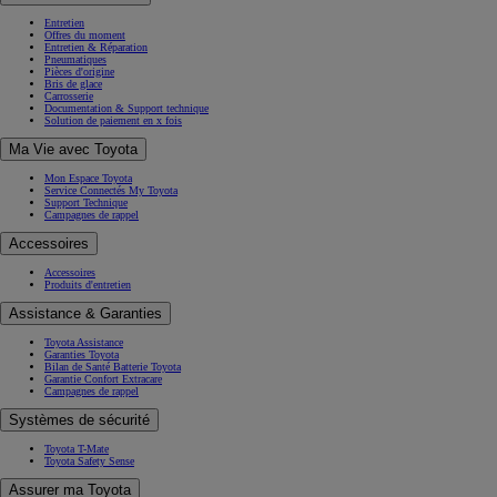
Entretien
Offres du moment
Entretien & Réparation
Pneumatiques
Pièces d'origine
Bris de glace
Carrosserie
Documentation & Support technique
Solution de paiement en x fois
Ma Vie avec Toyota
Mon Espace Toyota
Service Connectés My Toyota
Support Technique
Campagnes de rappel
Accessoires
Accessoires
Produits d'entretien
Assistance & Garanties
Toyota Assistance
Garanties Toyota
Bilan de Santé Batterie Toyota
Garantie Confort Extracare
Campagnes de rappel
Systèmes de sécurité
Toyota T-Mate
Toyota Safety Sense
Assurer ma Toyota