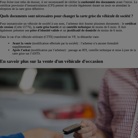
Pour éviter tout refus de dossier, il est recommandé de vérifier la
conformité des documents
avant l’envoi. Le
certificat provisoire d’immatriculation (CPI) permet de circuler légalement durant un mois en attendant la
réception de la carte grise définitive.
Quels documents sont nécessaires pour changer la carte grise du véhicule de société ?
Pour immatriculer un véhicule de société à son nom, l’acheteur doit fournir plusieurs documents : le
certificat
de cession
(Cerfa 15776), la
carte grise barrée
et un
contrôle technique
de moins de 6 mois. Il doit
également présenter une
pièce d’identité valide
et un
justificatif de domicile
de moins de 6 mois.
Dans le cas d’un véhicule utilitaire (CTTE) transformé en VP, la démarche varie.
Avant la vente
(modification effectuée par la société) : l’acheteur n’a aucune formalité
supplémentaire.
Après l’achat
(modification par l’acheteur) : passage au RTI, contrôle technique et mise à jour de la
carte grise sur l’ANTS.
En savoir plus sur la vente d'un véhicule d'occasion