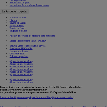
Nos métiers supports
Nos métiers dans le réseau de concession
Le Groupe Toyota
A propos de nous
Histoire
Toyota en Europe
Toyota et vous
Toyota en France
Toujours plus loin
KINTO, la solution de mobilité sans contrainte
Espace Presse
(Opens in new window)
Trouvez votre concessionnaire Toyota
Prendre un RDV Atelier
Essayez une Toyota
Contactez-nous
Foire aux questions
(Opens in new window)
(Opens in new window)
(Opens in new window)
(Opens in new window)
(Opens in new window)
(Opens in new window)
(Opens in new window)
(Opens in new window)
Pour les trajets courts, privilégiez la marche ou le vélo #SeDéplacerMoinsPolluer
Pensez à covoiturer #SeDéplacerMoinsPolluer
Au quotidien, prenez les transports en commun #SeDéplacerMoinsPolluer
Retrouvez les étiquettes énergétiques de nos modèles
(Opens in new window)