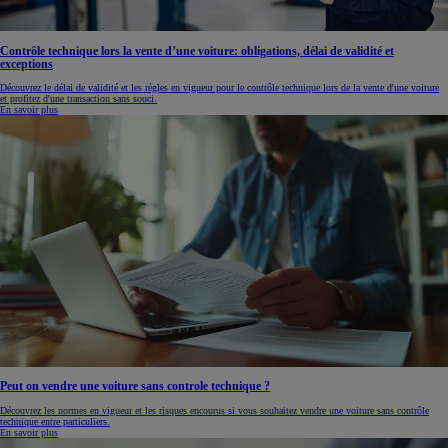
Contrôle technique lors la vente d’une voiture: obligations, délai de validité et
exceptions
Découvrez le délai de validité et les règles en vigueur pour le contrôle technique lors de la vente d'une voiture
et profitez d'une transaction sans souci.
En savoir plus
Peut on vendre une voiture sans controle technique ?
Découvrez les normes en vigueur et les risques encourus si vous souhaitez vendre une voiture sans contrôle
technique entre particuliers.
En savoir plus