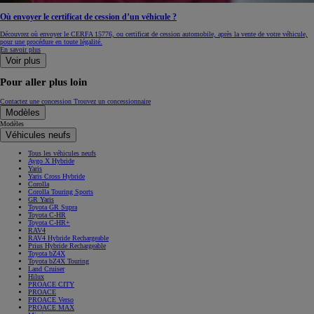
Où envoyer le certificat de cession d’un véhicule ?
Découvrez où envoyer le CERFA 15776, ou certificat de cession automobile, après la vente de votre véhicule,
pour une procédure en toute légalité.
En savoir plus
Voir plus
Pour aller plus loin
Contactez une concession
Trouvez un concessionnaire
Modèles
Modèles
Véhicules neufs
Tous les véhicules neufs
Aygo X Hybride
Yaris
Yaris Cross Hybride
Corolla
Corolla Touring Sports
GR Yaris
Toyota GR Supra
Toyota C-HR
Toyota C-HR+
RAV4
RAV4 Hybride Rechargeable
Prius Hybride Rechargeable
Toyota bZ4X
Toyota bZ4X Touring
Land Cruiser
Hilux
PROACE CITY
PROACE
PROACE Verso
PROACE MAX