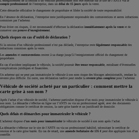
L’enregistrement de la cession d’un véhicule professionnel doit être effectué sur le site de l’ANTS via le
compte professionnel
de l’entreprise, dans un
délai de 15 jours
après la vente.
Cette démarche officialise le changement de propriétaire et libère la société de toute responsabilité.
En l’absence de déclaration, l’entreprise reste juridiquement responsable des contraventions et autres infractions
commises par l’acheteur.
Pour éviter ces risques, il est recommandé d’effectuer la déclaration
immédiatement après la vente
et de
conserver une
preuve d’enregistrement
.
Quels risques en cas d’oubli de déclaration ?
Si la cession d’un véhicule professionnel n’est pas déclarée, l’entreprise reste
légalement responsable
des
infractions commises après la vente.
Les
amendes
et
contraventions
restent à sa charge jusqu’à l’enregistrement officiel du changement de
propriétaire.
En cas d’accident impliquant le véhicule, la société pourrait
être tenue responsable
, entraînant d’éventuelles
complications juridiques et financières.
Un acheteur qui ne peut pas immatriculer le véhicule à son nom risque des blocages administratifs, rendant la
revente plus difficile. En outre, une déclaration tardive peut rendre la
revente plus complexe
pour l’acheteur.
Véhicule de société acheté par un particulier : comment mettre la
carte grise à son nom ?
Après l’achat d’un véhicule de société, l’acheteur particulier dispose d’un mois pour immatriculer le véhicule à
son nom. La démarche s’effectue en ligne sur l’ANTS ou via un professionnel agréé, avec des documents
obligatoires comme le certificat de cession, la carte grise barrée et un justificatif de domicile.
Quels délais et démarches pour immatriculer le véhicule ?
L’acheteur dispose d’
un mois pour immatriculer
le véhicule de société à son nom après l’achat.
La démarche s’effectue sur le site de l’ANTS ou via un professionnel habilité, nécessitant le certificat de
cession et la carte grise barrée. En cas de retard, une
amende forfaitaire de 135 €
peut être appliquée lors d’un
contrôle.