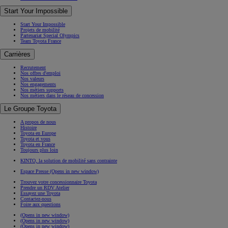
Start Your Impossible
Start Your Impossible
Projets de mobilité
Partenariat Special Olympics
Team Toyota France
Carrières
Recrutement
Nos offres d'emploi
Nos valeurs
Nos engagements
Nos métiers supports
Nos métiers dans le réseau de concession
Le Groupe Toyota
A propos de nous
Histoire
Toyota en Europe
Toyota et vous
Toyota en France
Toujours plus loin
KINTO, la solution de mobilité sans contrainte
Espace Presse
(Opens in new window)
Trouvez votre concessionnaire Toyota
Prendre un RDV Atelier
Essayez une Toyota
Contactez-nous
Foire aux questions
(Opens in new window)
(Opens in new window)
(Opens in new window)