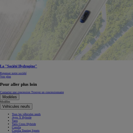
La "Société Hydrogène"
Repenser notre société
Voir plus
Pour aller plus loin
Contactez une concession
Trouvez un concessionnaire
Modèles
Modèles
Véhicules neufs
Tous les véhicules neufs
Aygo X Hybride
Yaris
Yaris Cross Hybride
Corolla
Corolla Touring Sports