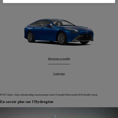
Mirai
Découvrez ce modèle
:
Mirai
Configurez
:
POST https://dxp-webcarconfig.toyota-europe.com/v1/model-filter-results/fr/fr?model=mirai
En savoir plus sur l'Hydrogène