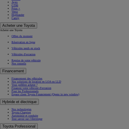
Aygo
GT86
Prius +
Verso
Highlander
Camry
Acheter une Toyota
Acheter une Toyota
Offres du moment
Réservation en ligne
Véhicules neufs en stock
Véhicules d'occasion
Reprise de votre véhicule
Nos conseils
Financement
Financement des véhicules
Nos solutions de location en LOA ou LLD
Vous préférez acheter ?
Financez votre véhicule d'occasion
Pour les Professionnels
Espace client Toyota Financement
(Opens in new window)
Hybride et électrique
Nos technologies
Toyota Charging
Autonomie et conduite
Tout savoir sur l’électrique
Toyota Professional