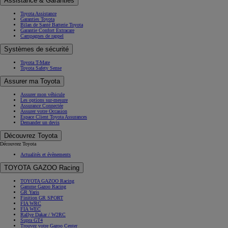
Assistance & Garanties
Toyota Assistance
Garanties Toyota
Bilan de Santé Batterie Toyota
Garantie Confort Extracare
Campagnes de rappel
Systèmes de sécurité
Toyota T-Mate
Toyota Safety Sense
Assurer ma Toyota
Assurer mon véhicule
Les options sur-mesure
Assurance Connectée
Assurer votre Occasion
Espace Client Toyota Assurances
Demander un devis
Découvrez Toyota
Découvrez Toyota
Actualités et évènements
TOYOTA GAZOO Racing
TOYOTA GAZOO Racing
Gamme Gazoo Racing
GR Yaris
Finition GR SPORT
FIA WRC
FIA WEC
Rallye Dakar / W2RC
Supra GT4
Trouvez votre Gazoo Center