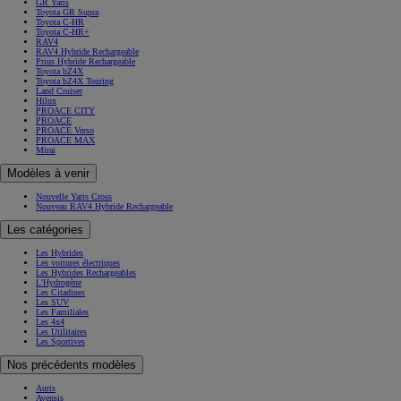
GR Yaris
Toyota GR Supra
Toyota C-HR
Toyota C-HR+
RAV4
RAV4 Hybride Rechargeable
Prius Hybride Rechargeable
Toyota bZ4X
Toyota bZ4X Touring
Land Cruiser
Hilux
PROACE CITY
PROACE
PROACE Verso
PROACE MAX
Mirai
Modèles à venir
Nouvelle Yaris Cross
Nouveau RAV4 Hybride Rechargeable
Les catégories
Les Hybrides
Les voitures électriques
Les Hybrides Rechargeables
L'Hydrogène
Les Citadines
Les SUV
Les Familiales
Les 4x4
Les Utilitaires
Les Sportives
Nos précédents modèles
Auris
Avensis