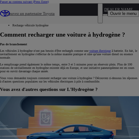
Passer au contenu suivant
(Press Enter)
...
DEALER NAME
Ouvrir le menu
Trouvez un partenaire Toyota
Hybride et electrique
Nos véhicules hydrogènes
Recharge véhicule hydrogène
Comment recharger une voiture à hydrogène ?
Pas de branchement
Les véhicules à hydrogène n'ont pas besoin d'être rechargés comme une
voiture électrique
à batterie. En fait, le
ravitaillement en hydrogène s'effectue de la même manière pratique et sûre qu'une voiture diesel ou essence
normale.
Le remplissage prend également le même temps, entre 3 et 5 minutes pour un réservoir plein. Plus de 100
stations de ravitaillement en hydrogène existent déjà en Europe, et une initiative paneuropéenne est en cours
pour en ouvrir davantage chaque année.
Vous vous demandez toujours comment recharger une voiture à hydrogène ? Découvrez ci-dessous les réponses
à d'autres questions populaires sur les véhicules électriques à pile à combustible.
Vous avez d'autres questions sur L'Hydrogène ?