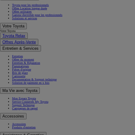
Toyota pour les professionnels
Offres Location longue durée
Offres utilitaires
Gamme électrifiée pour les professionnels
Solutions et services
Votre Toyota
Votre Toyota
Toyota Relax
Offres Après-Vente
Entretien & Services
Entretien
Offres du moment
Entretien & Réparation
Pneumatiques
Pièces d'origine
Bris de glace
Carrosserie
Documentation & Support technique
Solution de paiement en x fois
Ma Vie avec Toyota
Mon Espace Toyota
Service Connectés My Toyota
Support Technique
Campagnes de rappel
Accessoires
Accessoires
Produits d'entretien