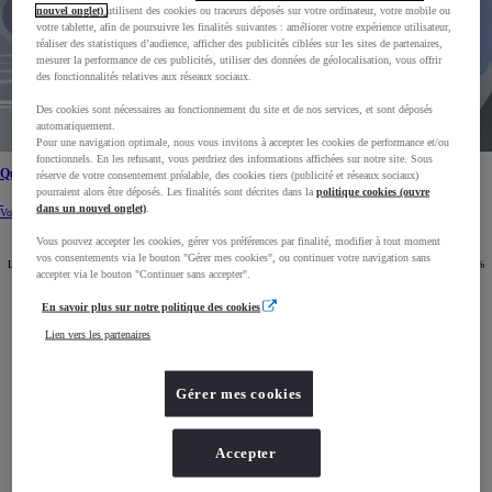
nouvel onglet)
utilisent des cookies ou traceurs déposés sur votre ordinateur, votre mobile ou
votre tablette, afin de poursuivre les finalités suivantes : améliorer votre expérience utilisateur,
réaliser des statistiques d’audience, afficher des publicités ciblées sur les sites de partenaires,
mesurer la performance de ces publicités, utiliser des données de géolocalisation, vous offrir
des fonctionnalités relatives aux réseaux sociaux.
Des cookies sont nécessaires au fonctionnement du site et de nos services, et sont déposés
automatiquement.
Pour une navigation optimale, nous vous invitons à accepter les cookies de performance et/ou
fonctionnels. En les refusant, vous perdriez des informations affichées sur notre site. Sous
Quelle est la différence entre les voitures à hydrogène et les voitures électriques ?
réserve de votre consentement préalable, des cookies tiers (publicité et réseaux sociaux)
pourraient alors être déposés. Les finalités sont décrites dans la
politique cookies (ouvre
dans un nouvel onglet)
.
Voir plus
Découvrez la nouvelle Mirai
Vous pouvez accepter les cookies, gérer vos préférences par finalité, modifier à tout moment
vos consentements via le bouton "Gérer mes cookies", ou continuer votre navigation sans
La nouvelle Mirai repousse les limites de l'hydrogène. Cette voiture hydrogène possède une autonomie 30%
accepter via le bouton "Continuer sans accepter".
supérieure à celle du modèle de première génération, et offre un design et des performances exaltantes.
En savoir plus sur notre politique des cookies
Lien vers les partenaires
Gérer mes cookies
Mirai
À partir de 73 000 €
Accepter
Hydrogène