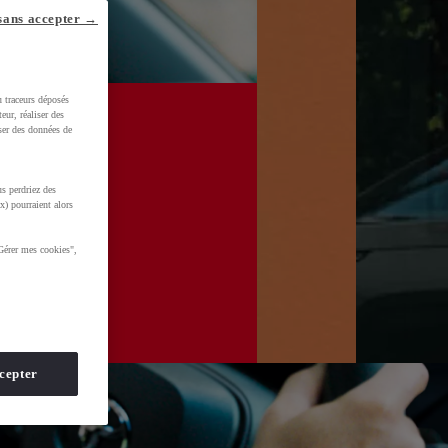
sans accepter →
u traceurs déposés
eur, réaliser des
iser des données de
s perdriez des
x) pourraient alors
Gérer mes cookies",
cepter