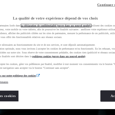
Continuer 
La qualité de votre expérience dépend de vos choix
rtenaires listés dans
sa déclaration de confidentialité (ouvre dans un nouvel onglet)
utilisent des cookies o
teur, votre mobile ou votre tablette, afin de poursuivre les finalités suivantes : améliorer votre expérience utilisat
udience, afficher des publicités ciblées sur les sites de partenaires, mesurer la performance de ces publicités, util
 vous offrir des fonctionnalités relatives aux réseaux sociaux.
t nécessaires au fonctionnement du site et de nos services, et sont déposés automatiquement.
tion optimale, nous vous invitons à accepter les cookies de performance et/ou fonctionnels. En les refusant, vou
ichées sur notre site. Sous réserve de votre consentement préalable, des cookies tiers (publicité et réseaux sociau
s finalités sont décrites dans la
politique cookies (ouvre dans un nouvel onglet)
.
epter les cookies, gérer vos préférences par finalité, modifier à tout moment vos consentements via le bouton "
re navigation sans accepter via le bouton "Continuer sans accepter".
s sur notre politique des cookies
rtenaires
es cookies
Ac