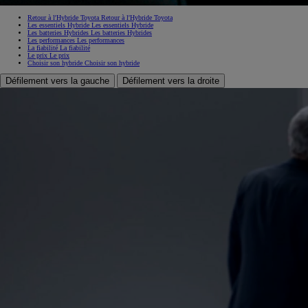
Retour à l'Hybride Toyota
Retour à l'Hybride Toyota
Les essentiels Hybride
Les essentiels Hybride
Les batteries Hybrides
Les batteries Hybrides
Les performances
Les performances
La fiabilité
La fiabilité
Le prix
Le prix
Choisir son hybride
Choisir son hybride
Défilement vers la gauche
Défilement vers la droite