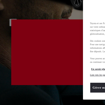
Toyota et ses Pa
sur votre ordina
statistiques d’a
géolocalisation,
Des cookies son
Pour une naviga
informations aff
être déposés. Le
Vous pouvez acc
ou continuer vot
En savoir plu
Lien vers les pa
Gérer m