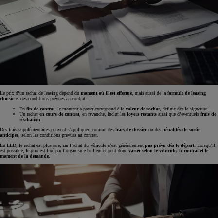
Le prix d’un rachat de leasing dépend du
moment où il est effectué
, mais aussi de la
formule de leasing
choisie
et des conditions prévues au contrat.
En
fin de contrat
, le montant à payer correspond à la
valeur de rachat
, définie dès la signature.
Un rachat
en cours de contrat
, en revanche, inclut les
loyers restants
ainsi que d’éventuels
frais de
résiliation
.
Des frais
supplémentaires peuvent s’appliquer, comme des
frais de
dossier
ou des
pénalités de sortie
anticipée
, selon les conditions prévues au contrat.
En LLD, le rachat est plus rare, car l’achat du véhicule n’est généralement
pas prévu dès le départ
. Lorsqu’il
est possible, le prix est fixé par l’organisme bailleur et peut donc
varier selon le véhicule, le contrat et le
moment de la demande.