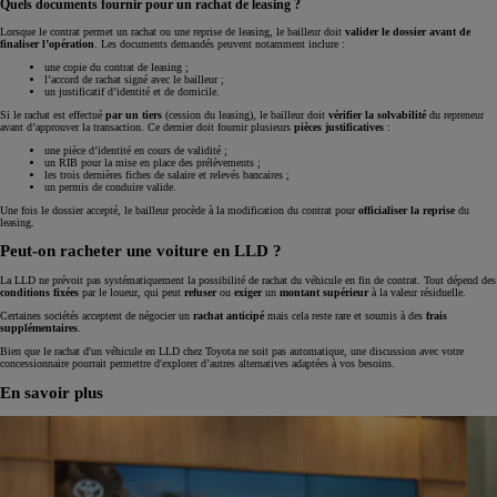
Quels documents fournir pour un rachat de leasing ?
Lorsque le contrat permet un rachat ou une reprise de leasing, le bailleur doit
valider le dossier avant de
finaliser l’opération
. Les documents demandés peuvent notamment inclure :
une copie du contrat de leasing ;
l’accord de rachat signé avec le bailleur ;
un justificatif d’identité et de domicile.
Si le rachat est effectué
par un tiers
(cession du leasing), le bailleur doit
vérifier la solvabilité
du repreneur
avant d’approuver la transaction. Ce dernier doit fournir plusieurs
pièces justificatives
:
une pièce d’identité en cours de validité ;
un RIB pour la mise en place des prélèvements ;
les trois dernières fiches de salaire et relevés bancaires ;
un permis de conduire valide.
Une fois le dossier accepté, le bailleur procède à la modification du contrat pour
officialiser la reprise
du
leasing.
Peut-on racheter une voiture en LLD ?
La LLD ne prévoit pas systématiquement la possibilité de rachat du véhicule en fin de contrat. Tout dépend des
conditions fixées
par le loueur, qui peut
refuser
ou
exiger
un
montant supérieur
à la valeur résiduelle.
Certaines sociétés acceptent de négocier un
rachat anticipé
mais cela reste rare et soumis à des
frais
supplémentaires
.
Bien que le rachat d'un véhicule en LLD chez Toyota ne soit pas automatique, une discussion avec votre
concessionnaire pourrait permettre d'explorer d’autres alternatives adaptées à vos besoins.
En savoir plus