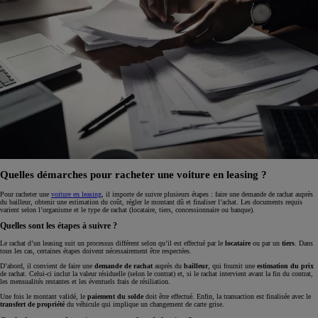
Quelles démarches pour racheter une voiture en leasing ?
Pour racheter une
voiture en leasing
, il importe de suivre plusieurs étapes : faire une demande de rachat auprès
du bailleur, obtenir une estimation du coût, régler le montant dû et finaliser l’achat. Les documents requis
varient selon l’organisme et le type de rachat (locataire, tiers, concessionnaire ou banque).
Quelles sont les étapes à suivre ?
Le rachat d’un leasing suit un processus différent selon qu’il est effectué par le
locataire
ou par un
tiers
. Dans
tous les cas, certaines étapes doivent nécessairement être respectées.
D’abord, il convient de faire une
demande de rachat
auprès du
bailleur
, qui fournit une
estimation du prix
de rachat. Celui-ci inclut la valeur résiduelle (selon le contrat) et, si le rachat intervient avant la fin du contrat,
les mensualités restantes et les éventuels frais de résiliation.
Une fois le montant validé, le
paiement du solde
doit être effectué. Enfin, la transaction est finalisée avec le
transfert de propriété
du véhicule qui implique un changement de carte grise.