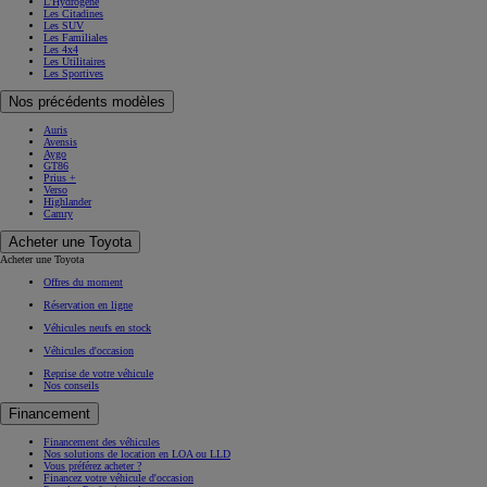
L'Hydrogène
Les Citadines
Les SUV
Les Familiales
Les 4x4
Les Utilitaires
Les Sportives
Nos précédents modèles
Auris
Avensis
Aygo
GT86
Prius +
Verso
Highlander
Camry
Acheter une Toyota
Acheter une Toyota
Offres du moment
Réservation en ligne
Véhicules neufs en stock
Véhicules d'occasion
Reprise de votre véhicule
Nos conseils
Financement
Financement des véhicules
Nos solutions de location en LOA ou LLD
Vous préférez acheter ?
Financez votre véhicule d'occasion