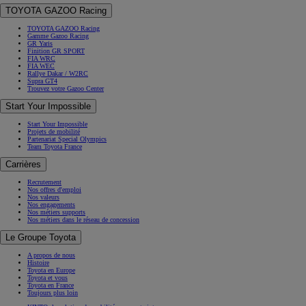
TOYOTA GAZOO Racing
TOYOTA GAZOO Racing
Gamme Gazoo Racing
GR Yaris
Finition GR SPORT
FIA WRC
FIA WEC
Rallye Dakar / W2RC
Supra GT4
Trouvez votre Gazoo Center
Start Your Impossible
Start Your Impossible
Projets de mobilité
Partenariat Special Olympics
Team Toyota France
Carrières
Recrutement
Nos offres d'emploi
Nos valeurs
Nos engagements
Nos métiers supports
Nos métiers dans le réseau de concession
Le Groupe Toyota
A propos de nous
Histoire
Toyota en Europe
Toyota et vous
Toyota en France
Toujours plus loin