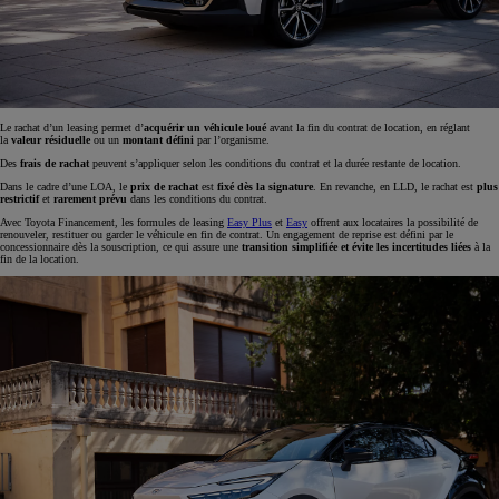
Le rachat d’un leasing permet d’
acquérir un véhicule loué
avant la fin du contrat de location, en réglant
la
valeur résiduelle
ou un
montant défini
par l’organisme.
Des
frais de rachat
peuvent s’appliquer selon les conditions du contrat et la durée restante de location.
Dans le cadre d’une LOA, le
prix de rachat
est
fixé dès la signature
. En revanche, en LLD, le rachat est
plus
restrictif
et
rarement prévu
dans les conditions du contrat.
Avec Toyota Financement, les formules de leasing
Easy Plus
et
Easy
offrent aux locataires la possibilité de
renouveler, restituer ou garder le véhicule en fin de contrat. Un engagement de reprise est défini par le
concessionnaire dès la souscription, ce qui assure une
transition simplifiée et évite les incertitudes liées
à la
fin de la location.