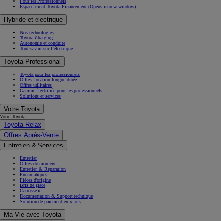
Pour les Professionnels
Espace client Toyota Financement
(Opens in new window)
Hybride et électrique
Nos technologies
Toyota Charging
Autonomie et conduite
Tout savoir sur l’électrique
Toyota Professional
Toyota pour les professionnels
Offres Location longue durée
Offres utilitaires
Gamme électrifiée pour les professionnels
Solutions et services
Votre Toyota
Votre Toyota
Toyota Relax
Offres Après-Vente
Entretien & Services
Entretien
Offres du moment
Entretien & Réparation
Pneumatiques
Pièces d'origine
Bris de glace
Carrosserie
Documentation & Support technique
Solution de paiement en x fois
Ma Vie avec Toyota