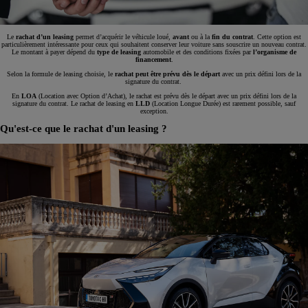
Le
rachat d’un leasing
permet d’acquérir le véhicule loué,
avant
ou à la
fin du contrat
. Cette option est
particulièrement intéressante pour ceux qui souhaitent conserver leur voiture sans souscrire un nouveau contrat.
Le montant à payer dépend du
type de leasing
automobile et des conditions fixées par
l’organisme de
financement
.
Selon la formule de leasing choisie, le
rachat peut être prévu dès le départ
avec un prix défini lors de la
signature du contrat.
En
LOA
(Location avec Option d’Achat), le rachat est prévu dès le départ avec un prix défini lors de la
signature du contrat. Le rachat de leasing en
LLD
(Location Longue Durée) est rarement possible, sauf
exception.
Qu'est-ce que le rachat d'un leasing ?