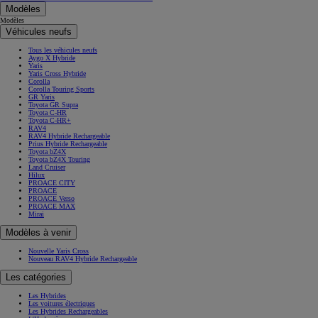
Modèles
Modèles
Véhicules neufs
Tous les véhicules neufs
Aygo X Hybride
Yaris
Yaris Cross Hybride
Corolla
Corolla Touring Sports
GR Yaris
Toyota GR Supra
Toyota C-HR
Toyota C-HR+
RAV4
RAV4 Hybride Rechargeable
Prius Hybride Rechargeable
Toyota bZ4X
Toyota bZ4X Touring
Land Cruiser
Hilux
PROACE CITY
PROACE
PROACE Verso
PROACE MAX
Mirai
Modèles à venir
Nouvelle Yaris Cross
Nouveau RAV4 Hybride Rechargeable
Les catégories
Les Hybrides
Les voitures électriques
Les Hybrides Rechargeables