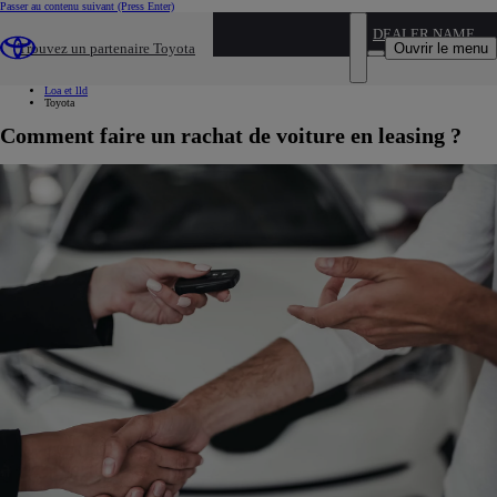
Passer au contenu suivant
(Press Enter)
...
DEALER NAME
Ouvrir le menu
Trouvez un partenaire Toyota
Toyota
Nos solutions de financement
Loa et lld
Toyota
Comment faire un rachat de voiture en leasing ?