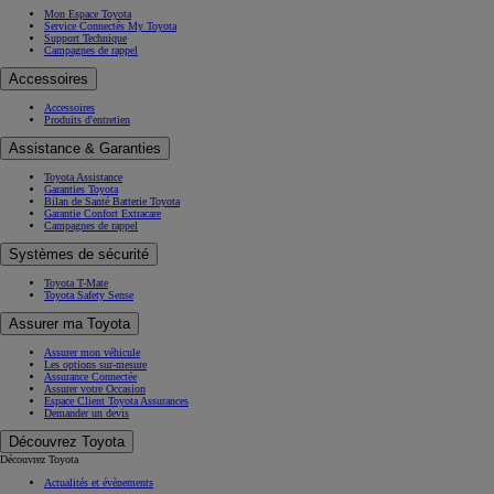
Mon Espace Toyota
Service Connectés My Toyota
Support Technique
Campagnes de rappel
Accessoires
Accessoires
Produits d'entretien
Assistance & Garanties
Toyota Assistance
Garanties Toyota
Bilan de Santé Batterie Toyota
Garantie Confort Extracare
Campagnes de rappel
Systèmes de sécurité
Toyota T-Mate
Toyota Safety Sense
Assurer ma Toyota
Assurer mon véhicule
Les options sur-mesure
Assurance Connectée
Assurer votre Occasion
Espace Client Toyota Assurances
Demander un devis
Découvrez Toyota
Découvrez Toyota
Actualités et évènements