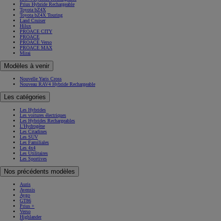
Prius Hybride Rechargeable
Toyota bZ4X
Toyota bZ4X Touring
Land Cruiser
Hilux
PROACE CITY
PROACE
PROACE Verso
PROACE MAX
Mirai
Modèles à venir
Nouvelle Yaris Cross
Nouveau RAV4 Hybride Rechargeable
Les catégories
Les Hybrides
Les voitures électriques
Les Hybrides Rechargeables
L'Hydrogène
Les Citadines
Les SUV
Les Familiales
Les 4x4
Les Utilitaires
Les Sportives
Nos précédents modèles
Auris
Avensis
Aygo
GT86
Prius +
Verso
Highlander