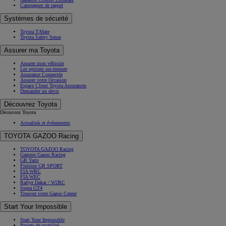
Campagnes de rappel
Systèmes de sécurité
Toyota T-Mate
Toyota Safety Sense
Assurer ma Toyota
Assurer mon véhicule
Les options sur-mesure
Assurance Connectée
Assurer votre Occasion
Espace Client Toyota Assurances
Demander un devis
Découvrez Toyota
Découvrez Toyota
Actualités et évènements
TOYOTA GAZOO Racing
TOYOTA GAZOO Racing
Gamme Gazoo Racing
GR Yaris
Finition GR SPORT
FIA WRC
FIA WEC
Rallye Dakar / W2RC
Supra GT4
Trouvez votre Gazoo Center
Start Your Impossible
Start Your Impossible
Projets de mobilité