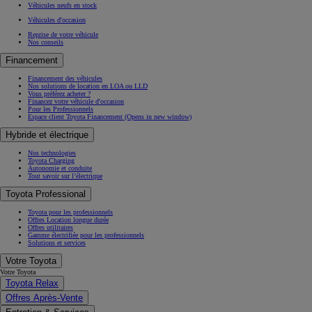
Véhicules neufs en stock
Véhicules d'occasion
Reprise de votre véhicule
Nos conseils
Financement
Financement des véhicules
Nos solutions de location en LOA ou LLD
Vous préférez acheter ?
Financez votre véhicule d'occasion
Pour les Professionnels
Espace client Toyota Financement
(Opens in new window)
Hybride et électrique
Nos technologies
Toyota Charging
Autonomie et conduite
Tout savoir sur l’électrique
Toyota Professional
Toyota pour les professionnels
Offres Location longue durée
Offres utilitaires
Gamme électrifiée pour les professionnels
Solutions et services
Votre Toyota
Votre Toyota
Toyota Relax
Offres Après-Vente