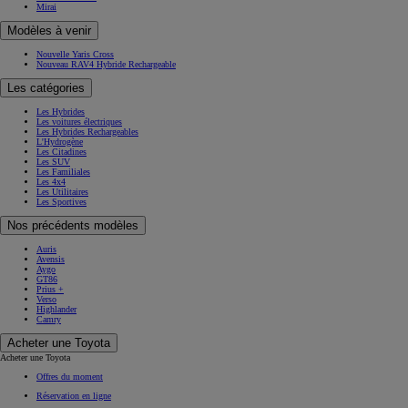
Mirai
Modèles à venir
Nouvelle Yaris Cross
Nouveau RAV4 Hybride Rechargeable
Les catégories
Les Hybrides
Les voitures électriques
Les Hybrides Rechargeables
L'Hydrogène
Les Citadines
Les SUV
Les Familiales
Les 4x4
Les Utilitaires
Les Sportives
Nos précédents modèles
Auris
Avensis
Aygo
GT86
Prius +
Verso
Highlander
Camry
Acheter une Toyota
Acheter une Toyota
Offres du moment
Réservation en ligne