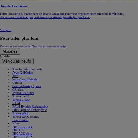
Toyota Occasions
Faites confiance au savoir-faire de Toyota Occasions pour vous proposer notre sélection de véhicules
d'occasions toutes marques, entièrement révisés et garantis jusqu'à 3 ans.
Voir plus
Pour aller plus loin
Contactez une concession
Trouvez un concessionnaire
Modèles
Modèles
Véhicules neufs
Tous les véhicules neufs
Aygo X Hybride
Yaris
Yaris Cross Hybride
Corolla
Corolla Touring Sports
GR Yaris
Toyota GR Supra
Toyota C-HR
Toyota C-HR+
RAV4
RAV4 Hybride Rechargeable
Prius Hybride Rechargeable
Toyota bZ4X
Toyota bZ4X Touring
Land Cruiser
Hilux
PROACE CITY
PROACE
PROACE Verso
PROACE MAX