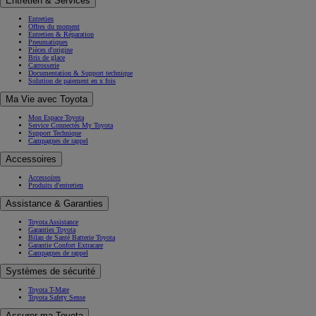
Entretien & Services
Entretien
Offres du moment
Entretien & Réparation
Pneumatiques
Pièces d'origine
Bris de glace
Carrosserie
Documentation & Support technique
Solution de paiement en x fois
Ma Vie avec Toyota
Mon Espace Toyota
Service Connectés My Toyota
Support Technique
Campagnes de rappel
Accessoires
Accessoires
Produits d'entretien
Assistance & Garanties
Toyota Assistance
Garanties Toyota
Bilan de Santé Batterie Toyota
Garantie Confort Extracare
Campagnes de rappel
Systèmes de sécurité
Toyota T-Mate
Toyota Safety Sense
Assurer ma Toyota