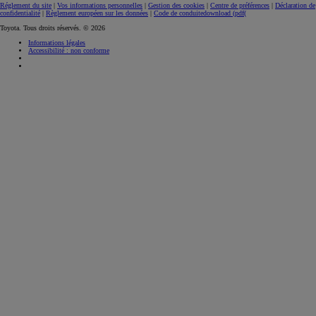
Réglement du site
|
Vos informations personnelles
|
Gestion des cookies
|
Centre de préférences
|
Déclaration de
confidentialité
|
Règlement européen sur les données
|
Code de conduite
download (pdf(
Toyota. Tous droits réservés. © 2026
Informations légales
Accessibilité : non conforme