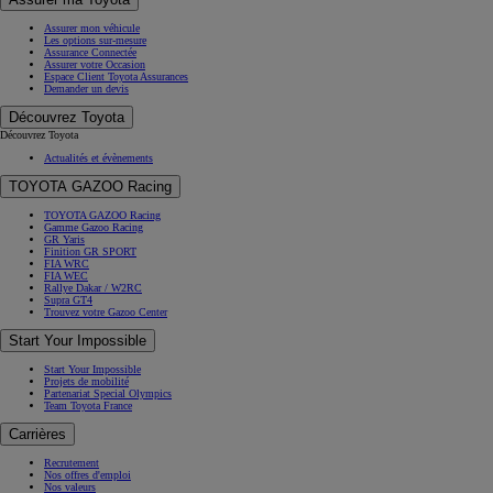
Assurer mon véhicule
Les options sur-mesure
Assurance Connectée
Assurer votre Occasion
Espace Client Toyota Assurances
Demander un devis
Découvrez Toyota
Découvrez Toyota
Actualités et évènements
TOYOTA GAZOO Racing
TOYOTA GAZOO Racing
Gamme Gazoo Racing
GR Yaris
Finition GR SPORT
FIA WRC
FIA WEC
Rallye Dakar / W2RC
Supra GT4
Trouvez votre Gazoo Center
Start Your Impossible
Start Your Impossible
Projets de mobilité
Partenariat Special Olympics
Team Toyota France
Carrières
Recrutement
Nos offres d'emploi
Nos valeurs