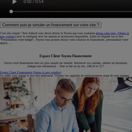
Comment puis-je simuler un financement sur votre site ?
C'est très simple ! Tout d'abord vous devez choisir la Toyota que vous souhaitez
depuis cette page,
(Opens in
new window)
puis la configurer avec les options et accessoires disponibles. Enfin en cliquant sur le lien
"Personnalisez votre budget", Toyota vous pourrez choisir votre solution de financement, personnaliser votre
apport, ...
Espace Client Toyota Financement
Suivre votre financement auto est plus simple sur internet. Retrouver vos contrats, obtenir un document,
changer une information... Tout se fait en un clic, 24h/24 et 7j/7.
Espace Client Financement
(Opens in new window)
Un crédit vous engage et doit être remboursé. Vérifiez vos capacités de remboursement avant de vous engager.