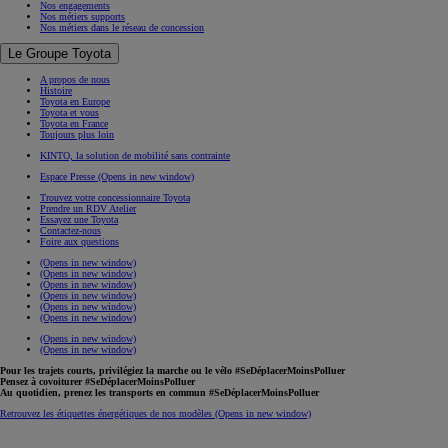
Nos engagements
Nos métiers supports
Nos métiers dans le réseau de concession
Le Groupe Toyota
A propos de nous
Histoire
Toyota en Europe
Toyota et vous
Toyota en France
Toujours plus loin
KINTO, la solution de mobilité sans contrainte
Espace Presse
(Opens in new window)
Trouvez votre concessionnaire Toyota
Prendre un RDV Atelier
Essayez une Toyota
Contactez-nous
Foire aux questions
(Opens in new window)
(Opens in new window)
(Opens in new window)
(Opens in new window)
(Opens in new window)
(Opens in new window)
(Opens in new window)
(Opens in new window)
Pour les trajets courts, privilégiez la marche ou le vélo #SeDéplacerMoinsPolluer
Pensez à covoiturer #SeDéplacerMoinsPolluer
Au quotidien, prenez les transports en commun #SeDéplacerMoinsPolluer
Retrouvez les étiquettes énergétiques de nos modèles
(Opens in new window)