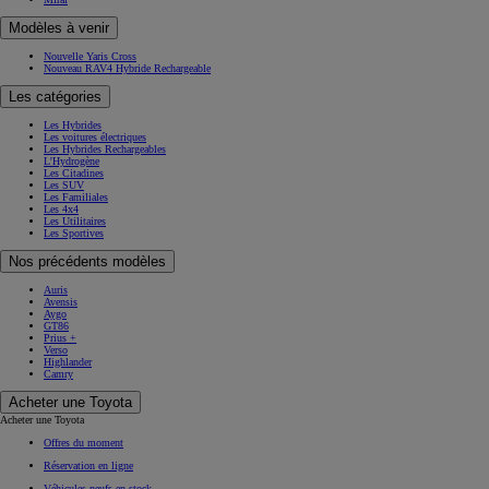
Modèles à venir
Nouvelle Yaris Cross
Nouveau RAV4 Hybride Rechargeable
Les catégories
Les Hybrides
Les voitures électriques
Les Hybrides Rechargeables
L'Hydrogène
Les Citadines
Les SUV
Les Familiales
Les 4x4
Les Utilitaires
Les Sportives
Nos précédents modèles
Auris
Avensis
Aygo
GT86
Prius +
Verso
Highlander
Camry
Acheter une Toyota
Acheter une Toyota
Offres du moment
Réservation en ligne
Véhicules neufs en stock