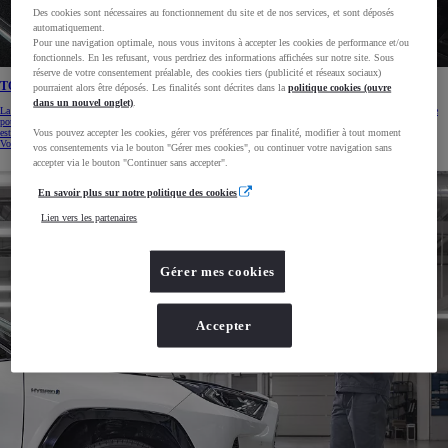
Des cookies sont nécessaires au fonctionnement du site et de nos services, et sont déposés
automatiquement.
Pour une navigation optimale, nous vous invitons à accepter les cookies de performance et/ou
fonctionnels. En les refusant, vous perdriez des informations affichées sur notre site. Sous
réserve de votre consentement préalable, des cookies tiers (publicité et réseaux sociaux)
TOYOTA CARCARE : produits d'entretien
pourraient alors être déposés. Les finalités sont décrites dans la
politique cookies (ouvre
dans un nouvel onglet)
.
La gamme de produits d’entretien Toyota Carcare vous aide à nettoyer et protéger l’intérieur de votre véhicule
pour le garder en bon état. Ils donnent à votre véhicule davantage d’allure. Non seulement ils préservent son
Vous pouvez accepter les cookies, gérer vos préférences par finalité, modifier à tout moment
esthétique, mais ils protègent également l’environnement et vous par la même occasion.
Voir plus
vos consentements via le bouton "Gérer mes cookies", ou continuer votre navigation sans
accepter via le bouton "Continuer sans accepter".
En savoir plus sur notre politique des cookies
Lien vers les partenaires
Gérer mes cookies
Accepter