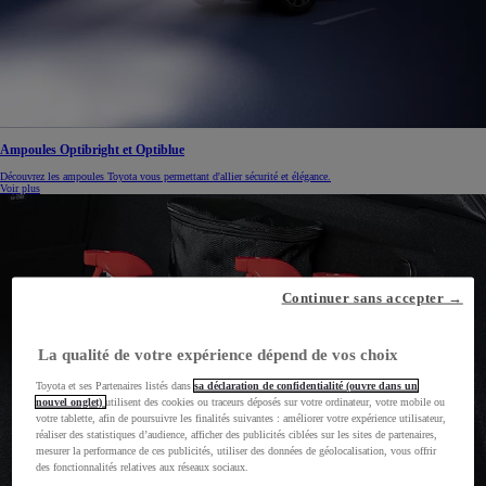
Ampoules Optibright et Optiblue
Découvrez les ampoules Toyota vous permettant d'allier sécurité et élégance.
Voir plus
Continuer sans accepter →
La qualité de votre expérience dépend de vos choix
Toyota et ses Partenaires listés dans
sa déclaration de confidentialité (ouvre dans un
nouvel onglet)
utilisent des cookies ou traceurs déposés sur votre ordinateur, votre mobile ou
votre tablette, afin de poursuivre les finalités suivantes : améliorer votre expérience utilisateur,
réaliser des statistiques d’audience, afficher des publicités ciblées sur les sites de partenaires,
mesurer la performance de ces publicités, utiliser des données de géolocalisation, vous offrir
des fonctionnalités relatives aux réseaux sociaux.