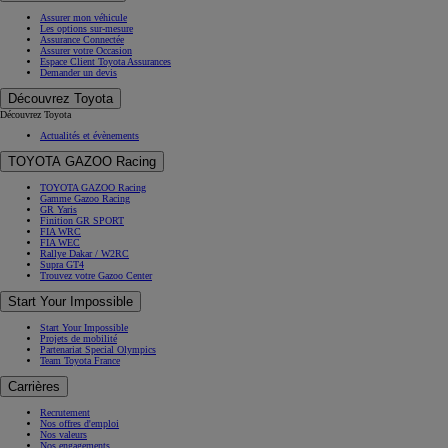
Assurer mon véhicule
Les options sur-mesure
Assurance Connectée
Assurer votre Occasion
Espace Client Toyota Assurances
Demander un devis
Découvrez Toyota
Découvrez Toyota
Actualités et évènements
TOYOTA GAZOO Racing
TOYOTA GAZOO Racing
Gamme Gazoo Racing
GR Yaris
Finition GR SPORT
FIA WRC
FIA WEC
Rallye Dakar / W2RC
Supra GT4
Trouvez votre Gazoo Center
Start Your Impossible
Start Your Impossible
Projets de mobilité
Partenariat Special Olympics
Team Toyota France
Carrières
Recrutement
Nos offres d'emploi
Nos valeurs
Nos engagements