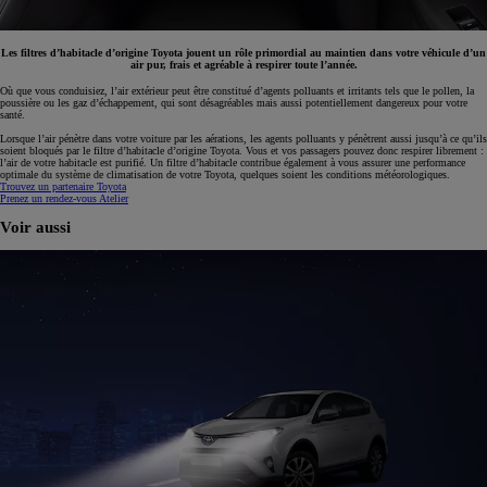
Les filtres d’habitacle d’origine Toyota jouent un rôle primordial au maintien dans votre véhicule d’un
air pur, frais et agréable à respirer toute l’année.
Où que vous conduisiez, l’air extérieur peut être constitué d’agents polluants et irritants tels que le pollen, la
poussière ou les gaz d’échappement, qui sont désagréables mais aussi potentiellement dangereux pour votre
santé.
Lorsque l’air pénètre dans votre voiture par les aérations, les agents polluants y pénètrent aussi jusqu’à ce qu’ils
soient bloqués par le filtre d’habitacle d’origine Toyota. Vous et vos passagers pouvez donc respirer librement :
l’air de votre habitacle est purifié. Un filtre d’habitacle contribue également à vous assurer une performance
optimale du système de climatisation de votre Toyota, quelques soient les conditions météorologiques.
Trouvez un partenaire Toyota
Prenez un rendez-vous Atelier
Voir aussi