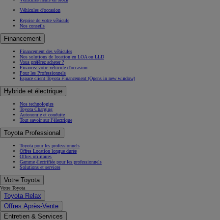
Véhicules d'occasion
Reprise de votre véhicule
Nos conseils
Financement
Financement des véhicules
Nos solutions de location en LOA ou LLD
Vous préférez acheter ?
Financez votre véhicule d'occasion
Pour les Professionnels
Espace client Toyota Financement
(Opens in new window)
Hybride et électrique
Nos technologies
Toyota Charging
Autonomie et conduite
Tout savoir sur l’électrique
Toyota Professional
Toyota pour les professionnels
Offres Location longue durée
Offres utilitaires
Gamme électrifiée pour les professionnels
Solutions et services
Votre Toyota
Votre Toyota
Toyota Relax
Offres Après-Vente
Entretien & Services