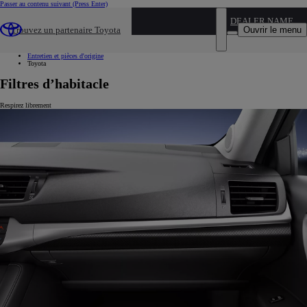
Passer au contenu suivant
(Press Enter)
...
DEALER NAME
Ouvrir le menu
Trouvez un partenaire Toyota
Toyota
Entretenir ma Toyota
Entretien et pièces d'origine
Toyota
Filtres d’habitacle
Respirez librement