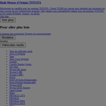
Huile Moteur d’Origine TOYOTA
Développée en parallèle avec les moteurs TOYOTA, l’huile TGMO est conçue pour répondre aux exigences les
plus strictes de nos technologies avancées. Elle garantit une compatibilité parfaite avec les moteurs TOYOTA,
qu’ils soient Hybrides, essence, ou diesel.
Voir plus
Voir plus
Pour aller plus loin
Contactez une concession
Trouvez un concessionnaire
Modèles
Modèles
Véhicules neufs
Tous les véhicules neufs
Aygo X Hybride
Yaris
Yaris Cross Hybride
Corolla
Corolla Touring Sports
GR Yaris
Toyota GR Supra
Toyota C-HR
Toyota C-HR+
RAV4
RAV4 Hybride Rechargeable
Prius Hybride Rechargeable
Toyota bZ4X
Toyota bZ4X Touring
Land Cruiser
Hilux
PROACE CITY
PROACE
PROACE Verso
PROACE MAX
Mirai