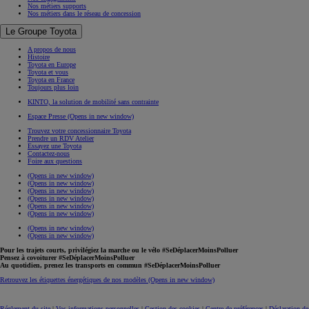
Nos métiers supports
Nos métiers dans le réseau de concession
Le Groupe Toyota
A propos de nous
Histoire
Toyota en Europe
Toyota et vous
Toyota en France
Toujours plus loin
KINTO, la solution de mobilité sans contrainte
Espace Presse
(Opens in new window)
Trouvez votre concessionnaire Toyota
Prendre un RDV Atelier
Essayez une Toyota
Contactez-nous
Foire aux questions
(Opens in new window)
(Opens in new window)
(Opens in new window)
(Opens in new window)
(Opens in new window)
(Opens in new window)
(Opens in new window)
(Opens in new window)
Pour les trajets courts, privilégiez la marche ou le vélo #SeDéplacerMoinsPolluer
Pensez à covoiturer #SeDéplacerMoinsPolluer
Au quotidien, prenez les transports en commun #SeDéplacerMoinsPolluer
Retrouvez les étiquettes énergétiques de nos modèles
(Opens in new window)
Réglement du site
|
Vos informations personnelles
|
Gestion des cookies
|
Centre de préférences
|
Déclaration de