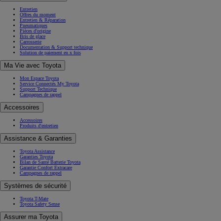
Entretien
Offres du moment
Entretien & Réparation
Pneumatiques
Pièces d'origine
Bris de glace
Carrosserie
Documentation & Support technique
Solution de paiement en x fois
Ma Vie avec Toyota
Mon Espace Toyota
Service Connectés My Toyota
Support Technique
Campagnes de rappel
Accessoires
Accessoires
Produits d'entretien
Assistance & Garanties
Toyota Assistance
Garanties Toyota
Bilan de Santé Batterie Toyota
Garantie Confort Extracare
Campagnes de rappel
Systèmes de sécurité
Toyota T-Mate
Toyota Safety Sense
Assurer ma Toyota