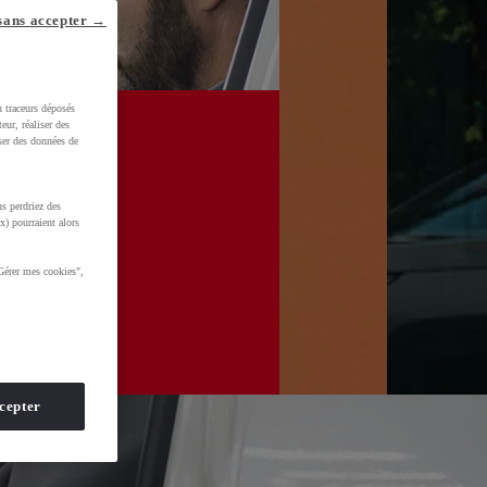
sans accepter →
u traceurs déposés
eur, réaliser des
iser des données de
s perdriez des
x) pourraient alors
Gérer mes cookies",
cepter