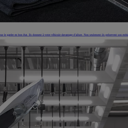
pour le garder en bon état. Ils donnent à votre véhicule davantage d’allure. Non seulement ils préservent son es