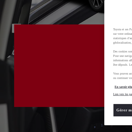
Toyota et ses Pa
sur votre ordina
statistiques d’a
géolocalisation,
Des cookies son
Pour une naviga
informations aff
être déposés. Le
Vous pouvez acc
ou continuer vot
En savoir plu
Lien vers les pa
Gérer m