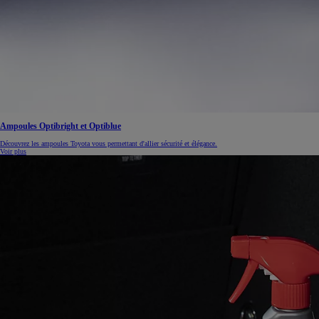
À partir de 19 700 €
Nouvelle Yaris Cross
HYBRIDE
Disponible prochainement
Ampoules Optibright et Optiblue
Découvrez les ampoules Toyota vous permettant d'allier sécurité et élégance.
Voir plus