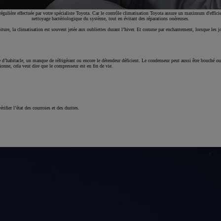
ulière effectuée par votre spécialiste Toyota. Car le contrôle climatisation Toyota assure un maximum d'efficien
nettoyage bactériologique du système, tout en évitant des réparations onéreuses.
e, la climatisation est souvent jetée aux oubliettes durant l’hiver. Et comme par enchantement, lorsque les jour
e d’habitacle, un manque de réfrigérant ou encore le détendeur déficient. Le condenseur peut aussi être bouché ou
onne, cela veut dire que le compresseur est en fin de vie.
ifier l’état des courroies et des durites.