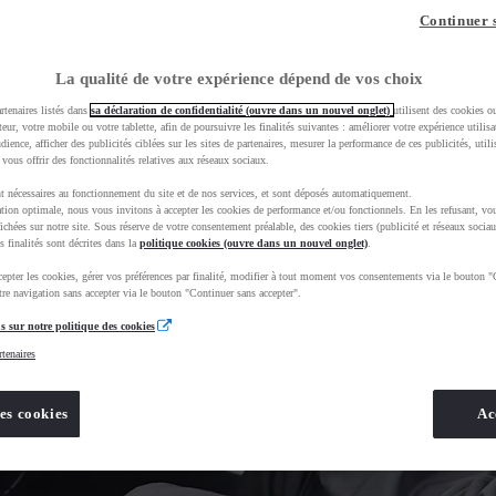
Continuer 
La qualité de votre expérience dépend de vos choix
rtenaires listés dans
sa déclaration de confidentialité (ouvre dans un nouvel onglet)
utilisent des cookies o
teur, votre mobile ou votre tablette, afin de poursuivre les finalités suivantes : améliorer votre expérience utilisat
udience, afficher des publicités ciblées sur les sites de partenaires, mesurer la performance de ces publicités, util
 vous offrir des fonctionnalités relatives aux réseaux sociaux.
t nécessaires au fonctionnement du site et de nos services, et sont déposés automatiquement.
tion optimale, nous vous invitons à accepter les cookies de performance et/ou fonctionnels. En les refusant, vou
ichées sur notre site. Sous réserve de votre consentement préalable, des cookies tiers (publicité et réseaux sociau
s finalités sont décrites dans la
politique cookies (ouvre dans un nouvel onglet)
.
epter les cookies, gérer vos préférences par finalité, modifier à tout moment vos consentements via le bouton "
re navigation sans accepter via le bouton "Continuer sans accepter".
s sur notre politique des cookies
rtenaires
es cookies
Ac