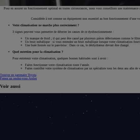
Pour en assurer un fonctionnement optimal en toutes circonstances, nous vous conseillons une maintenance rég
Considérée à tort comme un équipement non essentiel au bon fonctionnement d’une voitur
Votre climatisation ne marche plus correctement ?
3 signes peuvent vous permettre de détecter les causes de ce dysfonctionnement :
Un manque de froid ; il qui peut être causé par plusieurs pièces défectueuses comme le filtr
Un bruit métallique : si vous entendez un bruit métallique lorsque votre climatisation foncti
Une buée formée sur le pare-brise : Dans ce cas, le déshydrateur devrait être changé.
Quel entretien pour la climatisation ?
Pour entretenir votre climatisation, quelques bonnes habitudes sont à avoir :
Faites fonctionner votre climatisation toute l’année.
Faites contrôler votre système de climatisation par un spécialiste tous les deux ans afin de vér
Trouvez un partenaire Toyota
Prenez un rendez-vous Atelier
Voir aussi