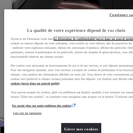
Continuer s
La qualité de votre expérience dépend de vos choix
Toyota et ses Partenaires listés dans
sa déclaration de confidentialité (ouvre dans un nouvel ongle
cookies ou traceurs déposés sur votre ordinateur, votre mobile ou votre tablette, afin de poursuivre les 
: améliorer votre expérience utilisateur, réaliser des statistiques d’audience, afficher des publicités ciblé
partenaires, mesurer la performance de ces publicités, utiliser des données de géolocalisation, vous offr
fonctionnalités relatives aux réseaux sociaux.
Des cookies sont nécessaires au fonctionnement du site et de nos services, et sont déposés automatiqu
Pour une navigation optimale, nous vous invitons à accepter les cookies de performance et/ou fonction
refusant, vous perdriez des informations affichées sur notre site. Sous réserve de votre consentement pr
cookies tiers (publicité et réseaux sociaux) pourraient alors être déposés. Les finalités sont décrites dan
cookies (ouvre dans un nouvel onglet)
.
Vous pouvez accepter les cookies, gérer vos préférences par finalité, modifier à tout moment vos conse
bouton "Gérer mes cookies", ou continuer votre navigation sans accepter via le bouton "Continuer sans
Jantes
En savoir plus sur notre politique des cookies
Donnez à vos précieuses jantes en alliage une remarquable protection contre la poussière de frein, la
saleté des routes et les agents atmosphériques.
Lien vers les partenaires
* Conditions et modalités disponibles chez votre Réparateur Agréé Toyota et dans le dépliant Toyota ProTect.
Trouvez un partenaire Toyota
Prenez un rendez-vous Atelier
Gérer mes cookies