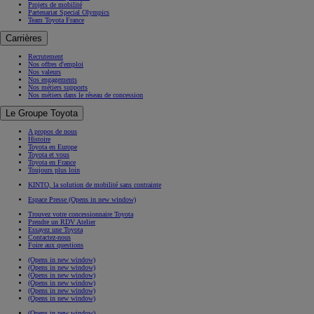
Projets de mobilité
Partenariat Special Olympics
Team Toyota France
Carrières
Recrutement
Nos offres d'emploi
Nos valeurs
Nos engagements
Nos métiers supports
Nos métiers dans le réseau de concession
Le Groupe Toyota
A propos de nous
Histoire
Toyota en Europe
Toyota et vous
Toyota en France
Toujours plus loin
KINTO, la solution de mobilité sans contrainte
Espace Presse
(Opens in new window)
Trouvez votre concessionnaire Toyota
Prendre un RDV Atelier
Essayez une Toyota
Contactez-nous
Foire aux questions
(Opens in new window)
(Opens in new window)
(Opens in new window)
(Opens in new window)
(Opens in new window)
(Opens in new window)
(Opens in new window)