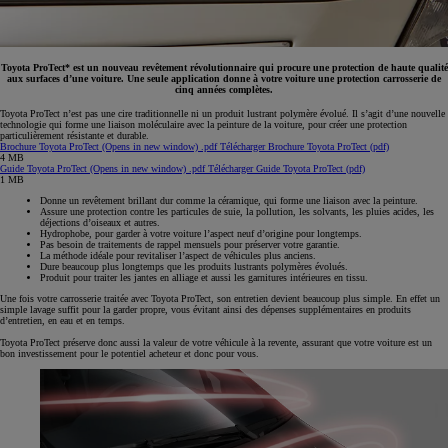
Toyota ProTect* est un nouveau revêtement révolutionnaire qui procure une protection de haute qualité
aux surfaces d’une voiture. Une seule application donne à votre voiture une protection carrosserie de
cinq années complètes.
Toyota ProTect n’est pas une cire traditionnelle ni un produit lustrant polymère évolué. Il s’agit d’une nouvelle
technologie qui forme une liaison moléculaire avec la peinture de la voiture, pour créer une protection
particulièrement résistante et durable.
Brochure Toyota ProTect
(Opens in new window)
.pdf
Télécharger Brochure Toyota ProTect (pdf)
4 MB
Guide Toyota ProTect
(Opens in new window)
.pdf
Télécharger Guide Toyota ProTect (pdf)
1 MB
Donne un revêtement brillant dur comme la céramique, qui forme une liaison avec la peinture.
Assure une protection contre les particules de suie, la pollution, les solvants, les pluies acides, les
déjections d’oiseaux et autres.
Hydrophobe, pour garder à votre voiture l’aspect neuf d’origine pour longtemps.
Pas besoin de traitements de rappel mensuels pour préserver votre garantie.
La méthode idéale pour revitaliser l’aspect de véhicules plus anciens.
Dure beaucoup plus longtemps que les produits lustrants polymères évolués.
Produit pour traiter les jantes en alliage et aussi les garnitures intérieures en tissu.
Une fois votre carrosserie traitée avec Toyota ProTect, son entretien devient beaucoup plus simple. En effet un
simple lavage suffit pour la garder propre, vous évitant ainsi des dépenses supplémentaires en produits
d’entretien, en eau et en temps.
Toyota ProTect préserve donc aussi la valeur de votre véhicule à la revente, assurant que votre voiture est un
bon investissement pour le potentiel acheteur et donc pour vous.