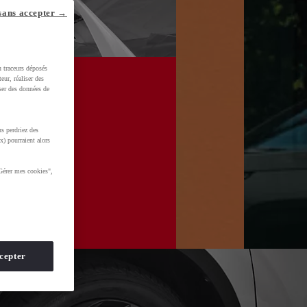
sans accepter →
u traceurs déposés
eur, réaliser des
iser des données de
s perdriez des
x) pourraient alors
Gérer mes cookies",
cepter