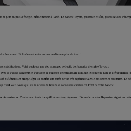
de plus en plus d’énergie, même moteur à l’arrêt. La batterie Toyota, puissante et sûre, produira toute l’énergi
plus lentement. Et finalement votre voiture ne démarre plus du tout !
es spécifications. Voici quelques-uns des avantages exclusifs des batteries d’origine Toyota :
e avec de l’acide dangereux et l’absence de bouchon de remplissage diminue le risque de fuite et d’évaporation, 
osé d’éléments en alliage léger lui confère une durée de vie très supérieure à celle des batteries ordinaires. Le
p d’œil vous savez quel est le niveau de liquide et connaissez exactement l’état de votre batterie
es circonstances. Conduire en toute tranquillité sans trop dépenser : Demandez à votre Réparateur Agréé les batte