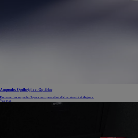
À partir de 19 700 €
Nouvelle Yaris Cross
HYBRIDE
Disponible prochainement
Ampoules Optibright et Optiblue
Découvrez les ampoules Toyota vous permettant d'allier sécurité et élégance.
Voir plus