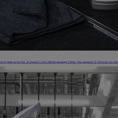
pour le garder en bon état. Ils donnent à votre véhicule davantage d’allure. Non seulement ils préservent son es