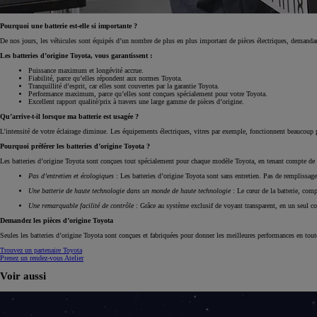
Pourquoi une batterie est-elle si importante ?
De nos jours, les véhicules sont équipés d’un nombre de plus en plus important de pièces électriques, demandant 
Les batteries d’origine Toyota, vous garantissent :
Puissance maximum et longévité accrue.
Fiabilité, parce qu’elles répondent aux normes Toyota.
Tranquillité d’esprit, car elles sont couvertes par la garantie Toyota.
Performance maximum, parce qu’elles sont conçues spécialement pour votre Toyota.
Excellent rapport qualité/prix à travers une large gamme de pièces d’origine.
Qu’arrive-t-il lorsque ma batterie est usagée ?
L’intensité de votre éclairage diminue. Les équipements électriques, vitres par exemple, fonctionnent beaucoup 
Pourquoi préférer les batteries d’origine Toyota ?
Les batteries d’origine Toyota sont conçues tout spécialement pour chaque modèle Toyota, en tenant compte de s
Pas d’entretien et écologiques
: Les batteries d’origine Toyota sont sans entretien. Pas de remplissag
Une batterie de haute technologie dans un monde de haute technologie
: Le cœur de la batterie, comp
Une remarquable facilité de contrôle
: Grâce au système exclusif de voyant transparent, en un seul cou
Demandez les pièces d’origine Toyota
Seules les batteries d’origine Toyota sont conçues et fabriquées pour donner les meilleures performances en tout
Trouvez un partenaire Toyota
Prenez un rendez-vous Atelier
Voir aussi