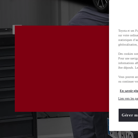
Toyota et ses Pa
sur votre ordina
statistiques d’a
géolocalisation,
Des cookies son
Pour une naviga
informations aff
être déposés. Le
Vous pouvez acc
ou continuer vot
En savoir plu
Lien vers les pa
Gérer m