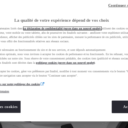
Continuer 
La qualité de votre expérience dépend de vos choix
rtenaires listés dans
sa déclaration de confidentialité (ouvre dans un nouvel onglet)
utilisent des cookies o
teur, votre mobile ou votre tablette, afin de poursuivre les finalités suivantes : améliorer votre expérience utilisat
udience, afficher des publicités ciblées sur les sites de partenaires, mesurer la performance de ces publicités, util
 vous offrir des fonctionnalités relatives aux réseaux sociaux.
t nécessaires au fonctionnement du site et de nos services, et sont déposés automatiquement.
tion optimale, nous vous invitons à accepter les cookies de performance et/ou fonctionnels. En les refusant, vou
ichées sur notre site. Sous réserve de votre consentement préalable, des cookies tiers (publicité et réseaux sociau
s finalités sont décrites dans la
politique cookies (ouvre dans un nouvel onglet)
.
epter les cookies, gérer vos préférences par finalité, modifier à tout moment vos consentements via le bouton "
re navigation sans accepter via le bouton "Continuer sans accepter".
s sur notre politique des cookies
rtenaires
es cookies
Ac