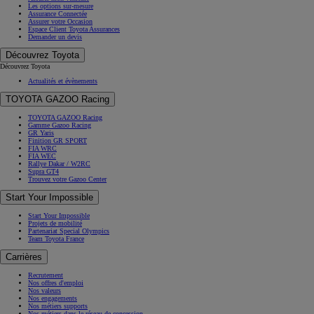
Les options sur-mesure
Assurance Connectée
Assurer votre Occasion
Espace Client Toyota Assurances
Demander un devis
Découvrez Toyota
Découvrez Toyota
Actualités et évènements
TOYOTA GAZOO Racing
TOYOTA GAZOO Racing
Gamme Gazoo Racing
GR Yaris
Finition GR SPORT
FIA WRC
FIA WEC
Rallye Dakar / W2RC
Supra GT4
Trouvez votre Gazoo Center
Start Your Impossible
Start Your Impossible
Projets de mobilité
Partenariat Special Olympics
Team Toyota France
Carrières
Recrutement
Nos offres d'emploi
Nos valeurs
Nos engagements
Nos métiers supports
Nos métiers dans le réseau de concession