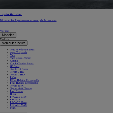
Toyota Webstore
Découvrez les Toyota neuves en vente près de chez vous
Voir plus
Modèles
Modèles
Véhicules neufs
Tous les véhicules neufs
Aygo X Hybride
Yaris
Yaris Cross Hybride
Corolla
Corolla Touring Sports
GR Yaris
Toyota GR Supra
Toyota C-HR
Toyota C-HR+
RAV4
RAV4 Hybride Rechargeable
Prius Hybride Rechargeable
Toyota bZ4X
Toyota bZ4X Touring
Land Cruiser
Hilux
PROACE CITY
PROACE
PROACE Verso
PROACE MAX
Mirai