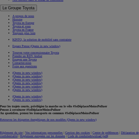
Le Groupe Toyota
A propos de nous
Histoire
Toyota en Europe
Toyota et vous
Toyota en France
Toujours plus loin
KINTO, la solution de mobilité sans contrainte
Espace Presse
(Opens in new window)
Trouvez votre concessionnaire Toyota
Prendre un RDV Atelier
Essayez une Toyota
Contactez-nous
Foire aux questions
(Opens in new window)
(Opens in new window)
(Opens in new window)
(Opens in new window)
(Opens in new window)
(Opens in new window)
(Opens in new window)
(Opens in new window)
Pour les trajets courts, privilégiez la marche ou le vélo #SeDéplacerMoinsPolluer
Pensez à covoiturer #SeDéplacerMoinsPolluer
Au quotidien, prenez les transports en commun #SeDéplacerMoinsPolluer
Retrouvez les étiquettes énergétiques de nos modèles
(Opens in new window)
Réglement du site
|
Vos informations personnelles
|
Gestion des cookies
|
Centre de préférences
|
Déclaration de
confidentialité
|
Règlement européen sur les données
|
Code de conduite
download (pdf(