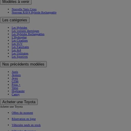
Modèles à venir
Nouvelle Yaris Cross
Nouveau RAV4 Hybride Rechargeable
Les catégories
Les Hybrides
Les voitures électriques
Les Hybrides Rechargeables
L'Hydrogène
Les Citadines
Les SUV
Les Familiales
Les 4x4
Les Utilitaires
Les Sportives
Nos précédents modèles
Auris
Avensis
Aygo
GT86
Prius +
Verso
Highlander
Camry
Acheter une Toyota
Acheter une Toyota
Offres du moment
Réservation en ligne
Véhicules neufs en stock