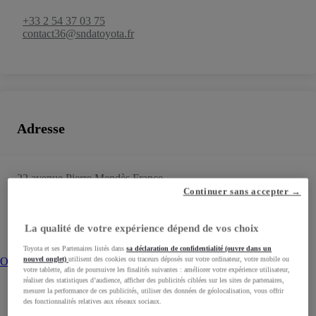
+33 2 54 37 03 75
contact36@sndatoyota.fr
Adresse
22 avenue Pierre Mendès France
36300
LE BLANC
Continuer sans accepter →
Calculez votre itinéraire
Opens in new window
La qualité de votre expérience dépend de vos choix
Toyota et ses Partenaires listés dans
sa déclaration de confidentialité (ouvre dans un
nouvel onglet)
utilisent des cookies ou traceurs déposés sur votre ordinateur, votre mobile ou
Opens in new window
votre tablette, afin de poursuivre les finalités suivantes : améliorer votre expérience utilisateur,
réaliser des statistiques d’audience, afficher des publicités ciblées sur les sites de partenaires,
mesurer la performance de ces publicités, utiliser des données de géolocalisation, vous offrir
des fonctionnalités relatives aux réseaux sociaux.