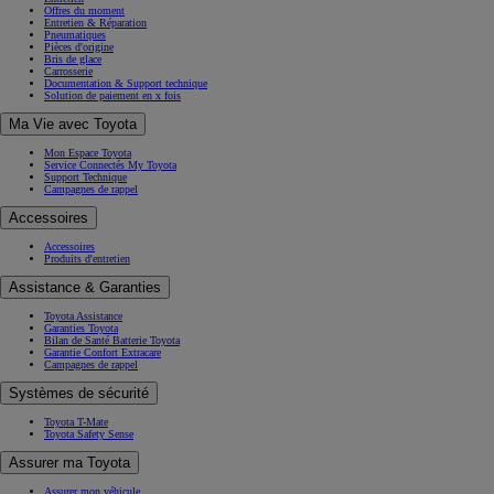
Offres du moment
Entretien & Réparation
Pneumatiques
Pièces d'origine
Bris de glace
Carrosserie
Documentation & Support technique
Solution de paiement en x fois
Ma Vie avec Toyota
Mon Espace Toyota
Service Connectés My Toyota
Support Technique
Campagnes de rappel
Accessoires
Accessoires
Produits d'entretien
Assistance & Garanties
Toyota Assistance
Garanties Toyota
Bilan de Santé Batterie Toyota
Garantie Confort Extracare
Campagnes de rappel
Systèmes de sécurité
Toyota T-Mate
Toyota Safety Sense
Assurer ma Toyota
Assurer mon véhicule