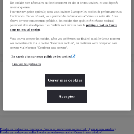
Des cookies sont nécessaires au fonctionnement du site et de nos services, et sont déposés
automatiquement.
Pour une navigation optimale, nous vous invitons à accepter les cookies de performance et/ou
fonctionnels. En les refusant, vous perdriez des informations affichées sur notre site. Sous
réserve de votre consentement préalable, des cookies tiers (publicité et réseaux sociaux)
pourraient alors être déposés. Les finalités sont décrites dans la
politique cookies (ouvre
dans un nouvel onglet)
.
Vous pouvez accepter les cookies, gérer vos préférences par finalité, modifier à tout moment
vos consentements via le bouton "Gérer mes cookies", ou continuer votre navigation sans
accepter via le bouton "Continuer sans accepter".
En savoir plus sur notre politique des cookies
Lien vers les partenaires
Horaires
Gérer mes cookies
Horaires Atelier
Accepter
Prendre un rendez-vous commercial
Prendre un rendez-vous commercial
(Opens in new window)
Prendre un rendez-vous atelier
Prendre un rendez-vous atelier
(Opens in new window)