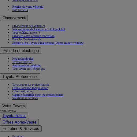
Véhicules d'occasion
Reprise de votre véhicule
Nos conseils
Financement
Financement des véhicules
Nos solutions de location en LOA ou LLD
Vous préférez acheter ?
Financez votre véhicule d'occasion
Pour les Professionnels
Espace client Toyota Financement
(Opens in new window)
Hybride et électrique
Nos technologies
Toyota Charging
Autonomie et conduite
Tout savoir sur l’électrique
Toyota Professional
Toyota pour les professionnels
Offres Location longue durée
Offres utilitaires
Gamme électrifiée pour les professionnels
Solutions et services
Votre Toyota
Votre Toyota
Toyota Relax
Offres Après-Vente
Entretien & Services
Entretien