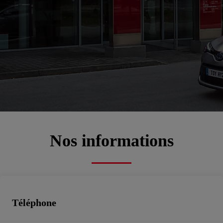
SAVRA partenaire Service
de SNDA FRUCHET (ST
MAUR)
5a6d8bda-5019-428e-9afc-1b3dd58c006e
Atelier, Pièces de rechange
Nos informations
Téléphone