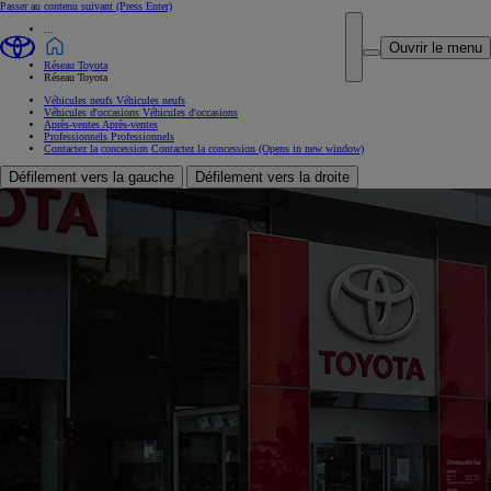
Passer au contenu suivant
(Press Enter)
...
Ouvrir le menu
Réseau Toyota
Réseau Toyota
Véhicules neufs
Véhicules neufs
Véhicules d'occasions
Véhicules d'occasions
Après-ventes
Après-ventes
Professionnels
Professionnels
Contactez la concession
Contactez la concession
(Opens in new window)
Défilement vers la gauche
Défilement vers la droite
Bienvenue chez