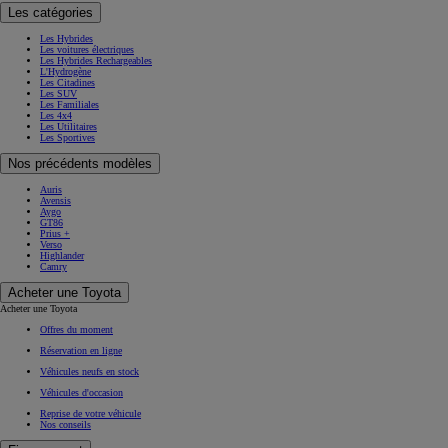
Les catégories
Les Hybrides
Les voitures électriques
Les Hybrides Rechargeables
L'Hydrogène
Les Citadines
Les SUV
Les Familiales
Les 4x4
Les Utilitaires
Les Sportives
Nos précédents modèles
Auris
Avensis
Aygo
GT86
Prius +
Verso
Highlander
Camry
Acheter une Toyota
Acheter une Toyota
Offres du moment
Réservation en ligne
Véhicules neufs en stock
Véhicules d'occasion
Reprise de votre véhicule
Nos conseils