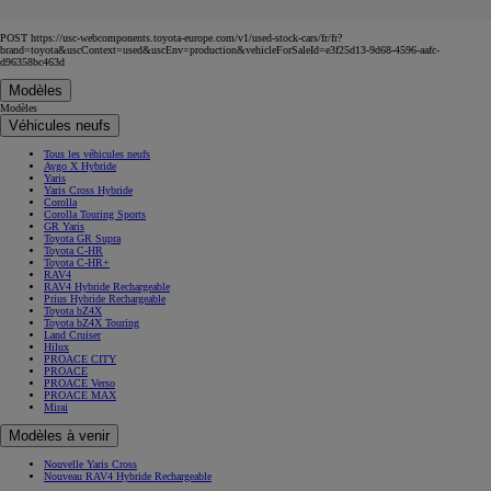
POST https://usc-webcomponents.toyota-europe.com/v1/used-stock-cars/fr/fr?
brand=toyota&uscContext=used&uscEnv=production&vehicleForSaleId=e3f25d13-9d68-4596-aafc-
d96358bc463d
Modèles
Modèles
Véhicules neufs
Tous les véhicules neufs
Aygo X Hybride
Yaris
Yaris Cross Hybride
Corolla
Corolla Touring Sports
GR Yaris
Toyota GR Supra
Toyota C-HR
Toyota C-HR+
RAV4
RAV4 Hybride Rechargeable
Prius Hybride Rechargeable
Toyota bZ4X
Toyota bZ4X Touring
Land Cruiser
Hilux
PROACE CITY
PROACE
PROACE Verso
PROACE MAX
Mirai
Modèles à venir
Nouvelle Yaris Cross
Nouveau RAV4 Hybride Rechargeable