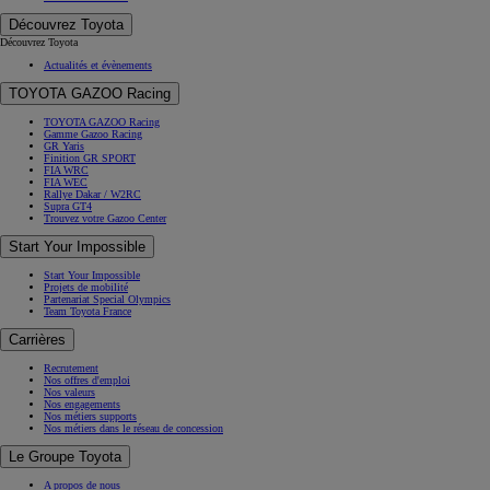
Découvrez Toyota
Découvrez Toyota
Actualités et évènements
TOYOTA GAZOO Racing
TOYOTA GAZOO Racing
Gamme Gazoo Racing
GR Yaris
Finition GR SPORT
FIA WRC
FIA WEC
Rallye Dakar / W2RC
Supra GT4
Trouvez votre Gazoo Center
Start Your Impossible
Start Your Impossible
Projets de mobilité
Partenariat Special Olympics
Team Toyota France
Carrières
Recrutement
Nos offres d'emploi
Nos valeurs
Nos engagements
Nos métiers supports
Nos métiers dans le réseau de concession
Le Groupe Toyota
A propos de nous