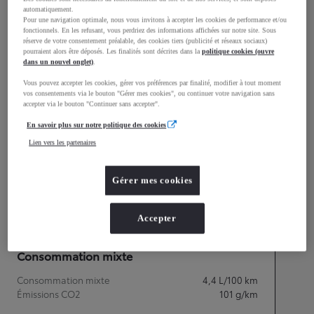
automatiquement.
Pour une navigation optimale, nous vous invitons à accepter les cookies de performance et/ou
fonctionnels. En les refusant, vous perdriez des informations affichées sur notre site. Sous
réserve de votre consentement préalable, des cookies tiers (publicité et réseaux sociaux)
pourraient alors être déposés. Les finalités sont décrites dans la
politique cookies (ouvre
dans un nouvel onglet)
.
Vous pouvez accepter les cookies, gérer vos préférences par finalité, modifier à tout moment
Longueur
4 197
mm
vos consentements via le bouton "Gérer mes cookies", ou continuer votre navigation sans
accepter via le bouton "Continuer sans accepter".
En savoir plus sur notre politique des cookies
Lien vers les partenaires
Gérer mes cookies
Largeur
1 765
mm
Accepter
Consommation mixte
Consommation mixte
4,4
L/100 km
Émissions CO2
101
g/km