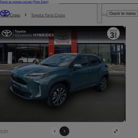
Passer au contenu suivant
(Press Enter)
DEALER NAME
Vous êtes ici
:
Ouvrir le menu
Trouvez un partenaire Toyota
Yaris Cross
Toyota Yaris Cross
1/21