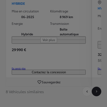
SE
HYBRIDE
HYBR
Mise en circulation
Kilométrage
Mise e
06-2025
8 969 km
Energie
Transmission
Energ
Boîte
Hybride
automatique
Voir plus
29 990 €
32 95
591 
En savoir plus
En savoir
Contactez la concession
Sauvegardez
8 Véhicules similaires