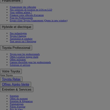
Financement
Financement des véhicules
Nos solutions de location en LOA ou LLD
Vous préférez acheter ?
Financez votre véhicule d'occasion
Pour les Professionnels
Espace client Toyota Financement
(Opens in new window)
Hybride et électrique
Nos technologies
Toyota Charging
Autonomie et conduite
Tout savoir sur l’électrique
Toyota Professional
Toyota pour les professionnels
Offres Location longue durée
Offres utilitaires
Gamme électrifiée pour les professionnels
Solutions et services
Votre Toyota
Votre Toyota
Toyota Relax
Offres Après-Vente
Entretien & Services
Entretien
Offres du moment
Entretien & Réparation
Pneumatiques
Pièces d'origine
Bris de glace