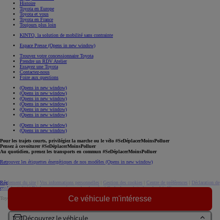
Histoire
Toyota en Europe
Toyota et vous
Toyota en France
Toujours plus loin
KINTO, la solution de mobilité sans contrainte
Espace Presse
(Opens in new window)
Trouvez votre concessionnaire Toyota
Prendre un RDV Atelier
Essayez une Toyota
Contactez-nous
Foire aux questions
(Opens in new window)
(Opens in new window)
(Opens in new window)
(Opens in new window)
(Opens in new window)
(Opens in new window)
(Opens in new window)
(Opens in new window)
Pour les trajets courts, privilégiez la marche ou le vélo #SeDéplacerMoinsPolluer
Pensez à covoiturer #SeDéplacerMoinsPolluer
Au quotidien, prenez les transports en commun #SeDéplacerMoinsPolluer
Retrouvez les étiquettes énergétiques de nos modèles
(Opens in new window)
Réglement du site
|
Vos informations personnelles
|
Gestion des cookies
|
Centre de préférences
|
Déclaration de
confidentialité
|
Règlement européen sur les données
|
Code de conduite
download (pdf(
Ce véhicule m'intéresse
Toyota. Tous droits réservés. © 2026
Informations légales
Accessibilité : non conforme
Découvrez le véhicule