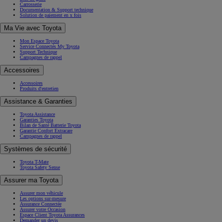
Carrosserie
Documentation & Support technique
Solution de paiement en x fois
Ma Vie avec Toyota
Mon Espace Toyota
Service Connectés My Toyota
Support Technique
Campagnes de rappel
Accessoires
Accessoires
Produits d'entretien
Assistance & Garanties
Toyota Assistance
Garanties Toyota
Bilan de Santé Batterie Toyota
Garantie Confort Extracare
Campagnes de rappel
Systèmes de sécurité
Toyota T-Mate
Toyota Safety Sense
Assurer ma Toyota
Assurer mon véhicule
Les options sur-mesure
Assurance Connectée
Assurer votre Occasion
Espace Client Toyota Assurances
Demander un devis