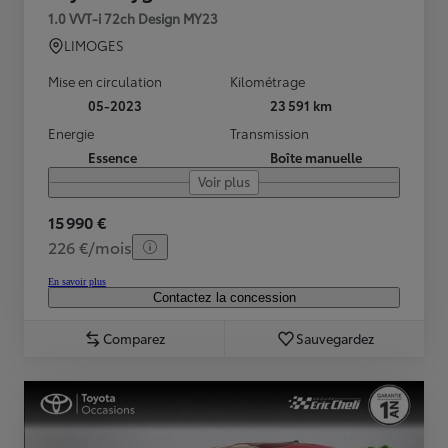
1.0 VVT-i 72ch Design MY23
LIMOGES
Mise en circulation
Kilométrage
05-2023
23 591 km
Energie
Transmission
Essence
Boîte manuelle
Voir plus
15 990 €
226 €/mois
En savoir plus
Contactez la concession
Comparez
Sauvegardez