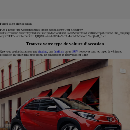
Forced client side injection
POST https://usc-webcomponents.toyota-europe.com/v1/car-filter/fr/fr?
carFilter=used&brand=toyota&uscEnv=production&useGlobalStore=true&sortOrder=published&utm
vQDFTF17snsOFbnTZOHLLQlQtXfmd-Rdo3T5keNnTAs1zChF2zTihoCtNwQAvD_BwE
Trouvez votre type de voiture d’occasion
Que vous souhaitiez acheter une
citadine
, une
familiale
ou un
SUV
, retrouvez tous les types de véhicules
d’occasion en vente dans notre réseau de concessions et réservables en ligne.