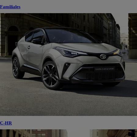
Familiales
C-HR