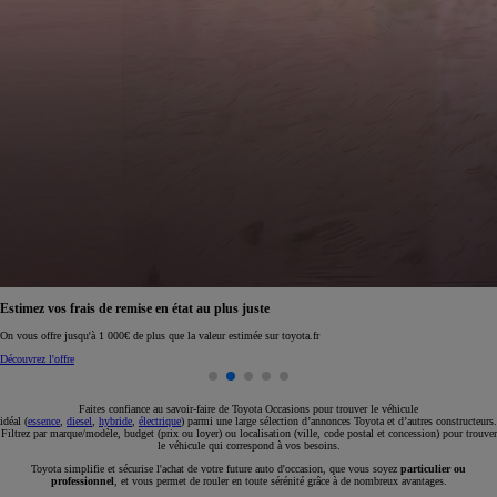
Réservez en ligne votre occasion pour 1€ seulement
Réservez en ligne
Faites confiance au savoir-faire de Toyota Occasions pour trouver le véhicule
idéal (
essence
,
diesel
,
hybride
,
électrique
) parmi une large sélection d’annonces Toyota et d’autres constructeurs.
Filtrez par marque/modèle, budget (prix ou loyer) ou localisation (ville, code postal et concession) pour trouver
le véhicule qui correspond à vos besoins.
Toyota simplifie et sécurise l'achat de votre future auto d'occasion, que vous soyez
particulier ou
professionnel
, et vous permet de rouler en toute sérénité grâce à de nombreux avantages.