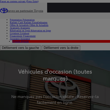
Passer au contenu suivant
(Press Enter)
...
Trouvez un partenaire Toyota
Voiture d'occasion
Présentation
Présentation
Rachats Cash
Rachats ExtraOrdinaires
Offres & Actualités
Offres & Actualités
Avantages
Avantages
Réservation en ligne
Réservation en ligne
Livraison
Livraison
Financement
Financement
Assurance
Assurance
Hybride
Hybride
Défilement vers la gauche
Défilement vers la droite
Véhicules d'occasion (toutes
marques)
Ne manquez pas l'occasion idéale : Réservez-la
facilement en ligne.