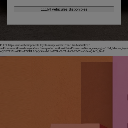
11164 véhicules disponibles
POST https://usc-webcomponents.toyota-europe.com/v1/car-filter-header/fr/fr?
carFilter=used&brand=toyota&uscEnv=production&useGlobalStore=true&utm_campaign=SEM_Marqu
vQDFTF17snsOFbnTZOHLLQlQtXfmd-Rdo3T5keNnTAs1zChF2zTihoCtNwQAvD_BwE